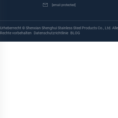
[email protected]
Urheberrecht © Shenxian Shenghui Stainless Steel Products Co., Ltd. Alle
Rechte vorbehalten
Datenschutzrichtlinie
BLOG