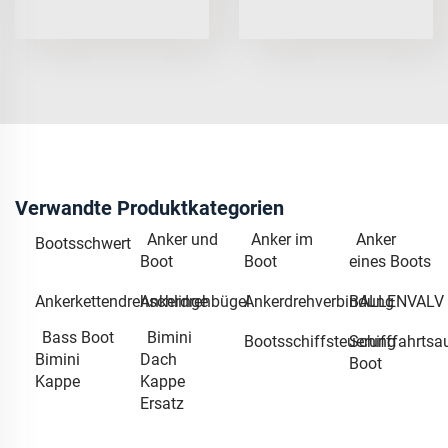
Verwandte Produktkategorien
Anker und
Anker im
Anker
Bootsschwert
Boot
Boot
eines Boots
Ankerkettendrehschlinge
Ankerdrehbügel
Ankerdrehverbindung
BALLENVALV
Bass Boot
Bimini
Bootsschiffsteuerung
Schifffahrtsa
Bimini
Dach
Boot
Kappe
Kappe
Ersatz