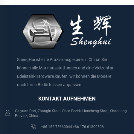
ShengHui ist eine Präzisionsgießerei in China! Sie
können alle Marinausstattungen und eine Vielzahl an
Edelstahl-Hardware kaufen, wir können die Modelle
nach Ihren Bedürfnissen anpassen.
KONTAKT AUFNEHMEN
Caiyuan Dorf, Zhanglu Stadt, Shen Bezirk, Liaocheng Stadt, Shandong
Provinz, China
+86-152 75660044
+86-176 61800508