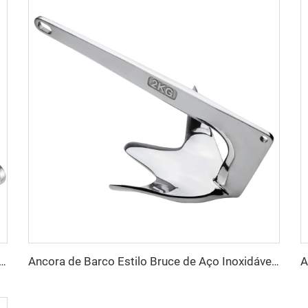
lo Delta para Docagem de Barco de Aço Inoxidável Marítimo Grau 316
Ancora de Barco Estilo Bruce de Aço Inoxidável 316 Marítimo