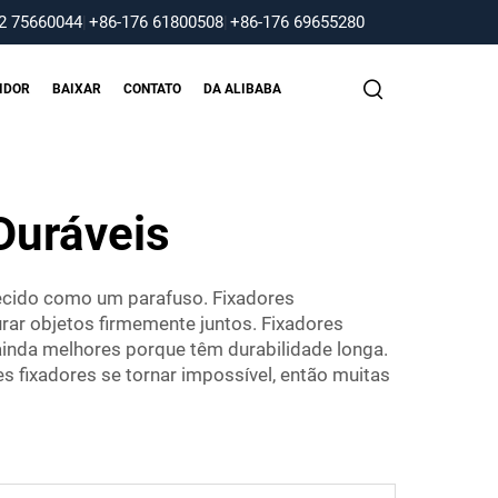
2 75660044
|
+86-176 61800508
|
+86-176 69655280
IDOR
BAIXAR
CONTATO
DA ALIBABA
Duráveis
ecido como um parafuso. Fixadores
rar objetos firmemente juntos. Fixadores
ainda melhores porque têm durabilidade longa.
s fixadores se tornar impossível, então muitas