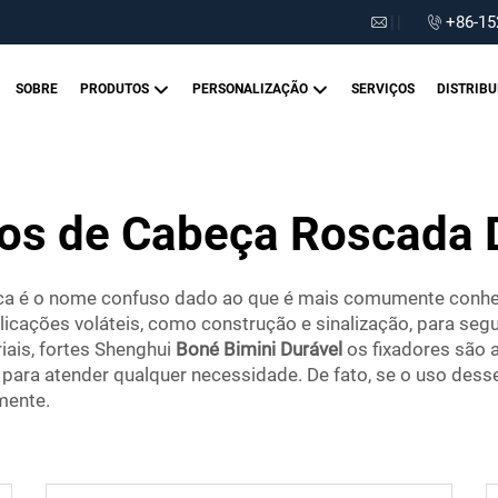
|
|
+86-15
SOBRE
PRODUTOS
PERSONALIZAÇÃO
SERVIÇOS
DISTRIBU
os de Cabeça Roscada 
ica é o nome confuso dado ao que é mais comumente conh
cações voláteis, como construção e sinalização, para segu
riais, fortes Shenghui
Boné Bimini Durável
os fixadores são 
ara atender qualquer necessidade. De fato, se o uso desse
mente.