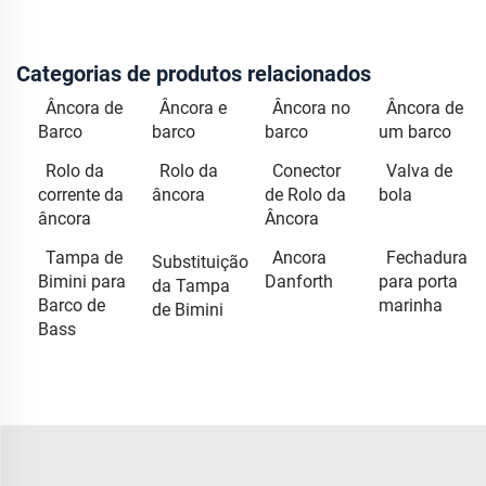
Categorias de produtos relacionados
Âncora de
Âncora e
Âncora no
Âncora de
Barco
barco
barco
um barco
Rolo da
Rolo da
Conector
Valva de
corrente da
âncora
de Rolo da
bola
âncora
Âncora
Tampa de
Ancora
Fechadura
Substituição
Bimini para
Danforth
para porta
da Tampa
Barco de
marinha
de Bimini
Bass