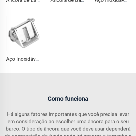
Ancora de Estilo Delta para Docagem de Barco de Aço Inoxidável Marítimo Grau 316
Ancora de Barco Estilo Bruce de Aço Inoxidável 316 Marítimo
Aço Inoxidável 316 Barco Âncora Corrente Parador
Aço Inoxidável 316 Barco Âncora Corrente Parada Trava
Como funciona
Há alguns fatores importantes que você precisa levar
em consideração ao escolher uma âncora para o seu
barco. O tipo de âncora que você deve usar dependerá
da composição do fundo onde irá ancorar, o tamanho e