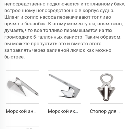
непосредственно подключается к топливному баку,
встроенному непосредственно в корпус судна.
Шланг и сопло насоса перекачивают топливо
прямо в бензобак. К этому моменту вы, возможно,
думаете, что все топливо перемещается из тех
громоздких 5-галлонных канистр. Таким образом,
вы можете пропустить это и вместо этого
заправлять через заливной лючок как можно
быстрее.
Морской анкер для швартовки в форме дельты из нержавеющей стали 316-го класса для лодок
Морской якорь типа Bruce с когтем из нержавеющей стали 316-й марки
Стопор для якорной цепи лодки из нержавеющей стали 316