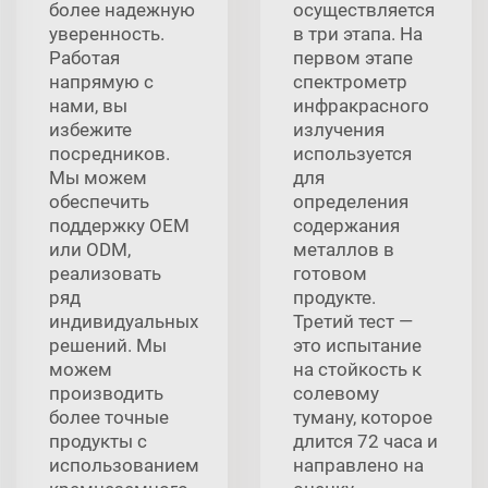
более надежную
осуществляется
уверенность.
в три этапа. На
Работая
первом этапе
напрямую с
спектрометр
нами, вы
инфракрасного
избежите
излучения
посредников.
используется
Мы можем
для
обеспечить
определения
поддержку OEM
содержания
или ODM,
металлов в
реализовать
готовом
ряд
продукте.
индивидуальных
Третий тест —
решений. Мы
это испытание
можем
на стойкость к
производить
солевому
более точные
туману, которое
продукты с
длится 72 часа и
использованием
направлено на