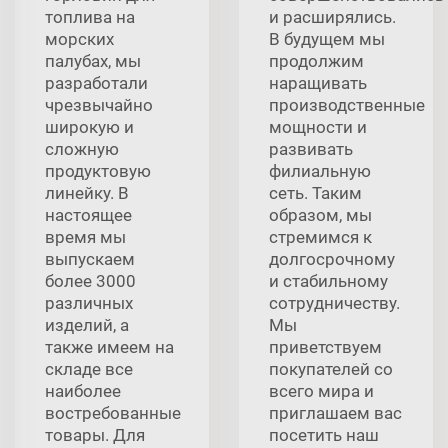
топлива на
и расширялись.
морских
В будущем мы
палубах, мы
продолжим
разработали
наращивать
чрезвычайно
производственные
широкую и
мощности и
сложную
развивать
продуктовую
филиальную
линейку. В
сеть. Таким
настоящее
образом, мы
время мы
стремимся к
выпускаем
долгосрочному
более 3000
и стабильному
различных
сотрудничеству.
изделий, а
Мы
также имеем на
приветствуем
складе все
покупателей со
наиболее
всего мира и
востребованные
приглашаем вас
товары. Для
посетить наш