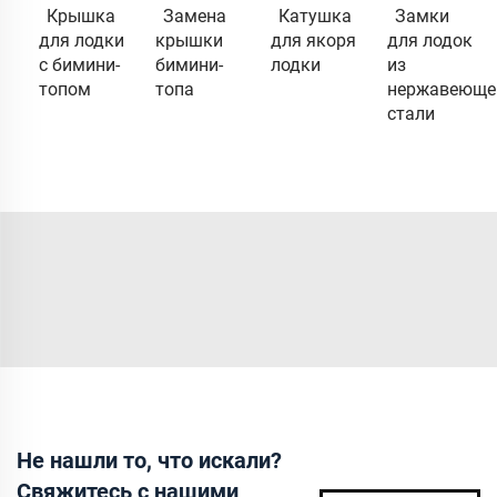
Крышка
Замена
Катушка
Замки
для лодки
крышки
для якоря
для лодок
с бимини-
бимини-
лодки
из
топом
топа
нержавеюще
стали
Не нашли то, что искали?
Свяжитесь с нашими