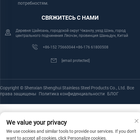
потребностям.
СВЯЖИТЕСЬ С НАМИ
Деревня Цайюань, городской округ Чжанлу, уезд Шэнь, город
центрального подчинения Ляочэн, провинция Шаньдун, Китай
+86-152 75660044
+86-176 61800508
[email protected]
Copyright © Shenxian Shenghui Stainless Steel Products Co., Ltd. Все
права защищены
Политика конфиденциальности
БЛОГ
We value your privacy
We use cookies and similar tools to provide our services. If you don't
want to accept all cookies, click Personalize cookies.