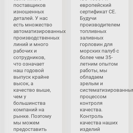
поставщиков
европейский
изношенных
сертификат CE.
деталей. У нас
Будучи
есть множество
производителем
автоматизированных
топливных
производственных
заливных
линий и много
горловин для
рабочих и
морских палуб с
сотрудников,
более чем 35-
что означает
летним опытом
наш годовой
работы, мы
выпуск крайне
обладаем
высок, а
зрелым и
качество выше,
систематизированны
чем у
процессом
большинства
контроля
компаний на
качества.
рынке. Поэтому
Контроль
мы можем
качества наших
предоставить
изделий