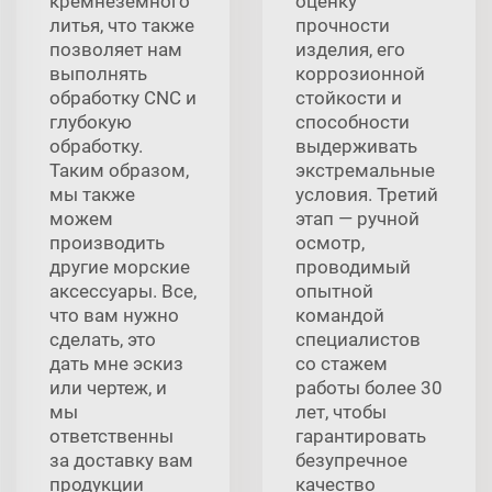
кремнеземного
оценку
литья, что также
прочности
позволяет нам
изделия, его
выполнять
коррозионной
обработку CNC и
стойкости и
глубокую
способности
обработку.
выдерживать
Таким образом,
экстремальные
мы также
условия. Третий
можем
этап — ручной
производить
осмотр,
другие морские
проводимый
аксессуары. Все,
опытной
что вам нужно
командой
сделать, это
специалистов
дать мне эскиз
со стажем
или чертеж, и
работы более 30
мы
лет, чтобы
ответственны
гарантировать
за доставку вам
безупречное
продукции
качество