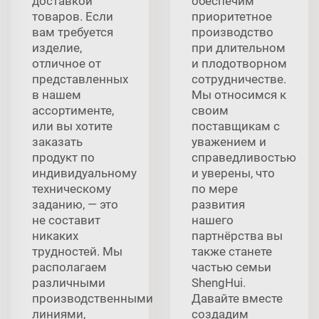
доставкой
обеспечим
товаров. Если
приоритетное
вам требуется
производство
изделие,
при длительном
отличное от
и плодотворном
представленных
сотрудничестве.
в нашем
Мы относимся к
ассортименте,
своим
или вы хотите
поставщикам с
заказать
уважением и
продукт по
справедливостью
индивидуальному
и уверены, что
техническому
по мере
заданию, — это
развития
не составит
нашего
никаких
партнёрства вы
трудностей. Мы
также станете
располагаем
частью семьи
различными
ShengHui.
производственными
Давайте вместе
линиями,
создадим