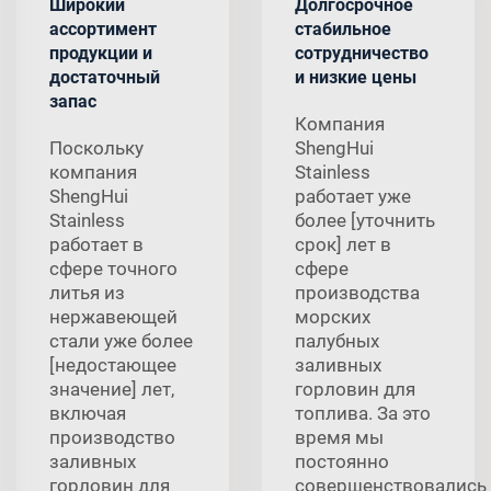
Широкий
Долгосрочное
ассортимент
стабильное
продукции и
сотрудничество
достаточный
и низкие цены
запас
Компания
Поскольку
ShengHui
компания
Stainless
ShengHui
работает уже
Stainless
более [уточнить
работает в
срок] лет в
сфере точного
сфере
литья из
производства
нержавеющей
морских
стали уже более
палубных
[недостающее
заливных
значение] лет,
горловин для
включая
топлива. За это
производство
время мы
заливных
постоянно
горловин для
совершенствовались