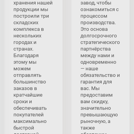
хранения нашей
завод, чтобы
продукции мы
ознакомиться с
построили три
процессом
складских
производства.
комплекса в
Это основа
нескольких
долгосрочного
городах и
стратегического
странах.
партнёрства
Благодаря
между нами и
этому мы
одновременно
можем
— наше
отправлять
обязательство и
большинство
гарантия для
заказов в
вас. Мы
кратчайшие
предоставим
сроки и
вам скидку,
обеспечивать
значительно
покупателей
превышающую
максимально
рыночную, а
быстрой
также