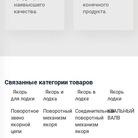
наивысшего
конечного
качества.
продукта.
Связанные категории товаров
Якорь
Якорь и
Якорь в
Якорь
для лодки
лодка
лодке
лодки
Поворотное
Поворотный
Соединительный
КВАЛЬНЫЙ
звено
механизм
поворотный
ВАЛВ
якорной
якоря
механизм
цепи
якоря