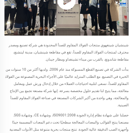
شينشيان شينغهوي منتجات الفولاذ المقاوم للصدأ المحدودة هي شركة تصنيع ومصدر
محترف لمنتجات الفولاذ المقاوم للصدأ، تقع في مقاطعة شينشيان، مدينة ليتشنغ،
مقاطعة شاندونغ، بالقرب من ميناء تشينغداو ومطار جينان.
بدأت الشركة في تصنيع القطع المسبوكة منذ عام 2006، ولديها أكثر من 10 سنوات من
الخبرة في التصنيع. مع الطلب المتزايد عالميًا على الأجزاء البحرية المصنوعة من الفولاذ
المقاوم للصدأ، نسعى لتلبية احتياجات العملاء من خلال إدخال ورش عمل ومعامل
معالجة، مما يتيح لنا تقديم حلول مخصصة بسرعة. إنها شركة مصنعة تجمع بين الإنتاج
والمعالجة، وهي واحدة من أكبر الشركات المصنعة في صناعة الفولاذ المقاوم للصدأ
الصينية.
حصلنا على شهادة نظام إدارة الجودة ISO9001:2008، وشهادة CE، وشهادة SGS.
مصنعنا ينتج القوالب والمعدات المعالجة سطحيًا تحت دعم المعدات المصممة جيدًا
وأجهزة الصب الدقيقة عالية الجودة. تنتج منتجات بحرية متنوعة مثل الأدوات المعدنية