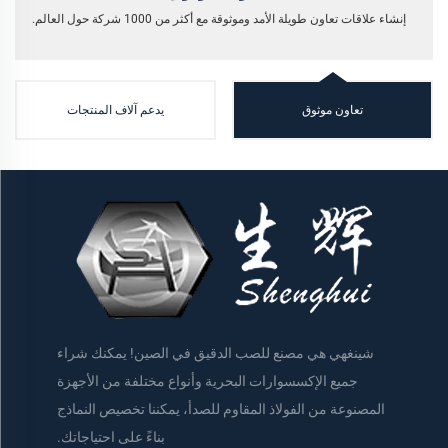
إنشاء علاقات تعاون طويلة الأمد وموثوقة مع أكثر من 1000 شركة حول العالم.
تعاون موثوق
يدعم آلاف المنتجات
شينغهي هي مصنع للصب الدقيق في الصين! يمكنك شراء
جميع الإكسسوارات البحرية وأنواع مختلفة من الأجهزة
المصنوعة من الفولاذ المقاوم للصدأ، يمكننا تخصيص النماذج
بناءً على احتياجاتك.