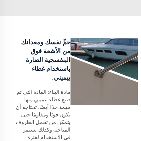
حمِّ نفسك ومعداتك
من الأشعة فوق
البنفسجية الضارة
باستخدام غطاء
بيميني.
مادة البناء: المادة التي تم
صنع غطاء بيميني منها
مهمة جدًا أيضًا. تحتاجه أن
يكون قويًا ومقاومًا حتى
يتمكن من تحمل الظروف
المناخية وكذلك يستمر
في الاستخدام لفترة