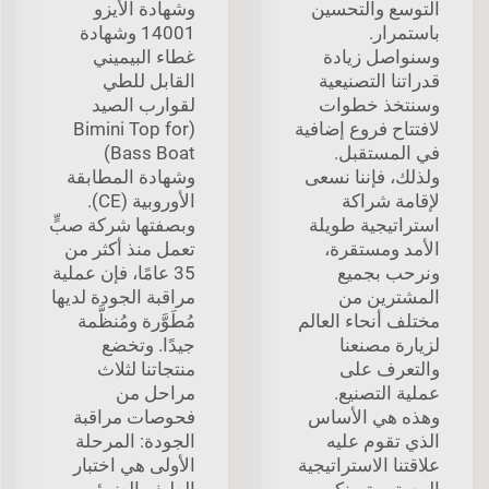
التوسع والتحسين
وشهادة الأيزو
باستمرار.
14001 وشهادة
وسنواصل زيادة
غطاء البيميني
قدراتنا التصنيعية
القابل للطي
وسنتخذ خطوات
لقوارب الصيد
لافتتاح فروع إضافية
(Bimini Top for
في المستقبل.
Bass Boat)
ولذلك، فإننا نسعى
وشهادة المطابقة
لإقامة شراكة
الأوروبية (CE).
استراتيجية طويلة
وبصفتها شركة صبٍّ
الأمد ومستقرة،
تعمل منذ أكثر من
ونرحب بجميع
35 عامًا، فإن عملية
المشترين من
مراقبة الجودة لديها
مختلف أنحاء العالم
مُطَوَّرة ومُنظَّمة
لزيارة مصنعنا
جيدًا. وتخضع
والتعرف على
منتجاتنا لثلاث
عملية التصنيع.
مراحل من
وهذه هي الأساس
فحوصات مراقبة
الذي تقوم عليه
الجودة: المرحلة
علاقتنا الاستراتيجية
الأولى هي اختبار
المستمرة بينكم
الطيف الضوئي