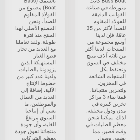
Bass Boat كانت
بالسمك (Bass
متورطة في صناعة
Boat) مصنوع من
القوالب الدقيقة
الفولاذ المقاوم
للفولاذ المقاوم
للصدأ، ونحن
للصدأ لأكثر من 35
المصنع الأصلي لهذا
عامًا، فإن لدينا
المنتج منذ فترة
أوسع مجموعة من
طويلة. ولقد تعاملنا
المنتجات. لدينا أكثر
مع العديد من تجار
من ثلاثة آلاف منتج
قطع الغيار
مختلف في السوق
المستهلكة الذين
ونحتفظ بكل
يزودوننا بالطلبات.
المنتجات الشائعة
ولدينا عدد كبير من
في المخزون.
خطوط الإنتاج
ولتخزين منتجاتنا،
الآلية، إضافةً إلى
قمنا ببناء 3 مراكز
العديد من العمال
تخزين كبيرة في
والموظفين، ما
مدن ودول مختلفة.
يعني أن إنتاجنا
لذلك، يمكننا شحن
السنوي مرتفعٌ
معظم الطلبات في
للغاية، وأن جودة
وقت قصير، مما
منتجاتنا تفوق جودة
يضمن وصول
معظم الشركات