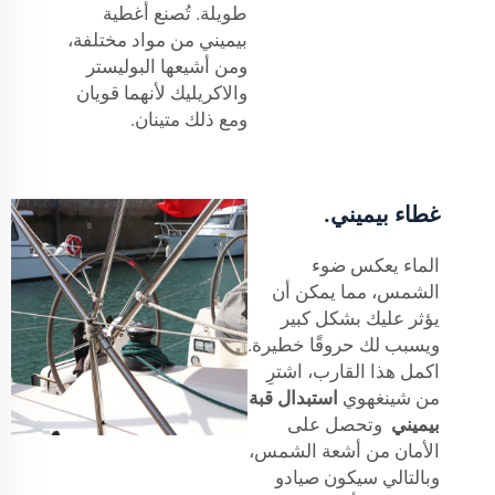
طويلة. تُصنع أغطية
بيميني من مواد مختلفة،
ومن أشيعها البوليستر
والاكريليك لأنهما قويان
ومع ذلك متينان.
غطاء بيميني.
الماء يعكس ضوء
الشمس، مما يمكن أن
يؤثر عليك بشكل كبير
ويسبب لك حروقًا خطيرة.
اكمل هذا القارب، اشترِ
من شينغهوي
استبدال قبة
بيميني
وتحصل على
الأمان من أشعة الشمس،
وبالتالي سيكون صيادو