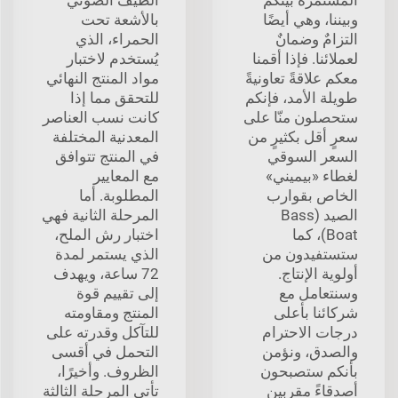
وبيننا، وهي أيضًا
بالأشعة تحت
التزامٌ وضمانٌ
الحمراء، الذي
لعملائنا. فإذا أقمنا
يُستخدم لاختبار
معكم علاقةً تعاونيةً
مواد المنتج النهائي
طويلة الأمد، فإنكم
للتحقق مما إذا
ستحصلون منّا على
كانت نسب العناصر
سعرٍ أقل بكثيرٍ من
المعدنية المختلفة
السعر السوقي
في المنتج تتوافق
لغطاء «بيميني»
مع المعايير
الخاص بقوارب
المطلوبة. أما
الصيد (Bass
المرحلة الثانية فهي
Boat)، كما
اختبار رش الملح،
ستستفيدون من
الذي يستمر لمدة
أولوية الإنتاج.
72 ساعة، ويهدف
وسنتعامل مع
إلى تقييم قوة
شركائنا بأعلى
المنتج ومقاومته
درجات الاحترام
للتآكل وقدرته على
والصدق، ونؤمن
التحمل في أقسى
بأنكم ستصبحون
الظروف. وأخيرًا،
أصدقاءً مقربين
تأتي المرحلة الثالثة