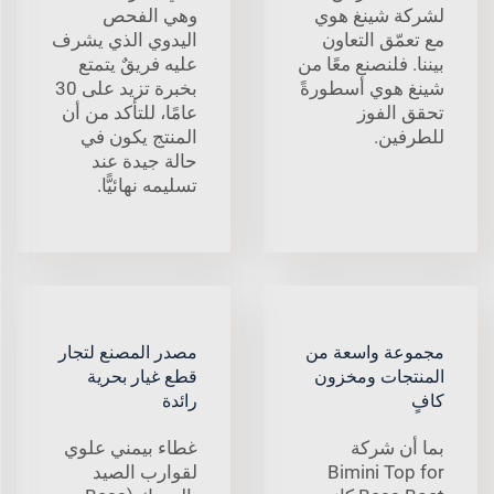
لشركة شينغ هوي
وهي الفحص
مع تعمّق التعاون
اليدوي الذي يشرف
بيننا. فلنصنع معًا من
عليه فريقٌ يتمتع
شينغ هوي أسطورةً
بخبرة تزيد على 30
تحقق الفوز
عامًا، للتأكد من أن
للطرفين.
المنتج يكون في
حالة جيدة عند
تسليمه نهائيًّا.
مجموعة واسعة من
مصدر المصنع لتجار
المنتجات ومخزون
قطع غيار بحرية
كافٍ
رائدة
بما أن شركة
غطاء بيمني علوي
Bimini Top for
لقوارب الصيد