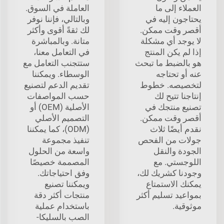
العملاء إلى ما
العاملة في السوق.
يحتاجون إليه في
وبالتالي، فإننا نوفر
أقصر وقت ممكن.
لك ثقةً أقوى وأكثر
لا يوجد أي مشكلة
متانة. وبالمباشرة
إذا لم يكن المنتج
في التعامل معنا،
هو بالضبط ما تبحث
ستتجنب التعامل مع
عنه أو تحتاجه
الوسطاء. ويمكننا
لتخصيصه. خطوط
تقديم الدعم لتصنيع
إنتاجنا تتيح لك
حسب المواصفات
تصنيع منتجك في
الأصلية (OEM) أو
أقصر وقت ممكن.
التصميم الأصلي
نقدم أيضًا ثلاث
(ODM)، كما يمكننا
جولات من الفحص
تنفيذ مجموعة
الجودة والنقل
واسعة من الحلول
اللوجستي. مع
المصممة خصيصًا
وجودنا كشريك لك،
وفق احتياجاتك.
يمكنك الاستمتاع
ويمكننا تصنيع
بمواعيد تسليم أكثر
منتجات أكثر دقة
موثوقية.
باستخدام عملية
الصب بالسليكا-