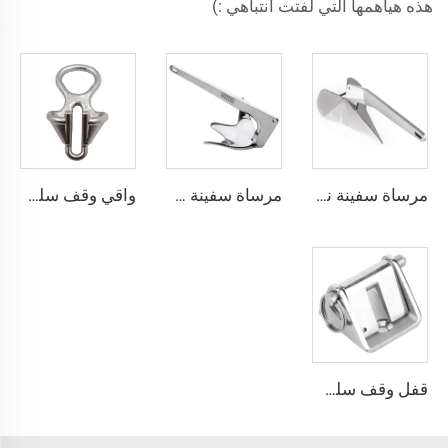
هذه هيأهمها التي لفتت انتباهي :)
مرساة سفينة نمط Delta رسو من الفولاذ المقاوم للصدأ من الدرجة البحرية 316
مرساة سفينة من الفولاذ المقاوم للصدأ من الدرجة البحرية 316 بنمط كlaw بروس
واقي وقف سلسلة القطر الخاص بالسفينة المصنوع من الفولاذ المقاوم للصدأ 316
قفل وقف سلسلة القطر الخاص بالسفينة المصنوع من الفولاذ المقاوم للصدأ 316