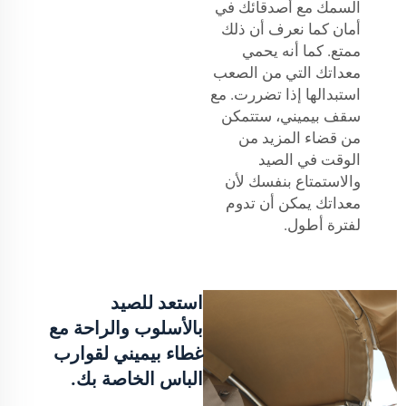
السمك مع أصدقائك في
أمان كما نعرف أن ذلك
ممتع. كما أنه يحمي
معداتك التي من الصعب
استبدالها إذا تضررت. مع
سقف بيميني، ستتمكن
من قضاء المزيد من
الوقت في الصيد
والاستمتاع بنفسك لأن
معداتك يمكن أن تدوم
لفترة أطول.
استعد للصيد
بالأسلوب والراحة مع
غطاء بيميني لقوارب
الباس الخاصة بك.