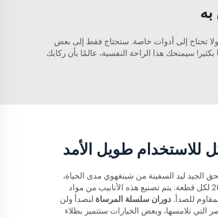
به
 ولا تحتاج إلى أدوات خاصة. ستحتاج فقط إلى بعض
كثير! سيمنحك هذا الراحة النفسية، عالمًا بأن ركابك
ل للاستخدام طويل الأمد
ق الجيد ليد السفينة من شينغهوي مدى الحياة،
لذلك تتراوح الأسعار بين £10 و£20 لكل قطعة. يتم تصنيع هذه الأنابيب من مواد
لمقاوم للصدأ.
دوران سلسلة المرساة
لنصدأ ولن
 التي تلامسها، وبعض الخيارات ستتميز بطلاء