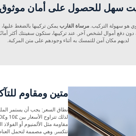
يت سهل للحصول على أمان موثوق 
ي هو سهولة التركيب.
مرساة القارب
يمكن تركيبها بالضغط عليها،
ون دفع أموال لشخص آخر. عند تركيبها، ستكون سفينتك أكثر أمانًا ب
لديهم مكان آمن للتمسك به أثناء وجودهم على متن المركبة.
متين ومقاوم للتآك
نطاق السعر: يجب أن يستمر الملح
مقاومة مثل الألمنيوم أو الفولاذ ا
تتكسر. وهي مصممة لتحمل العناصر