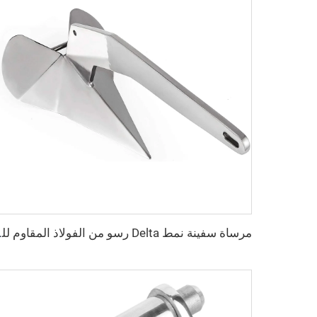
مرساة سفينة نمط elta