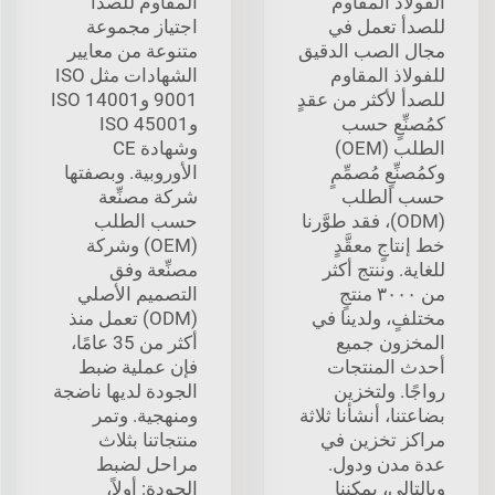
الفولاذ المقاوم
المقاوم للصدأ
للصدأ تعمل في
اجتياز مجموعة
مجال الصب الدقيق
متنوعة من معايير
للفولاذ المقاوم
الشهادات مثل ISO
للصدأ لأكثر من عقدٍ
9001 وISO 14001
كمُصنِّعٍ حسب
وISO 45001
الطلب (OEM)
وشهادة CE
وكمُصنِّعٍ مُصمِّمٍ
الأوروبية. وبصفتها
حسب الطلب
شركة مصنِّعة
(ODM)، فقد طوَّرنا
حسب الطلب
خط إنتاجٍ معقَّدٍ
(OEM) وشركة
للغاية. وننتج أكثر
مصنِّعة وفق
من ٣٠٠٠ منتجٍ
التصميم الأصلي
مختلفٍ، ولدينا في
(ODM) تعمل منذ
المخزون جميع
أكثر من 35 عامًا،
أحدث المنتجات
فإن عملية ضبط
رواجًا. ولتخزين
الجودة لديها ناضجة
بضاعتنا، أنشأنا ثلاثة
ومنهجية. وتمر
مراكز تخزين في
منتجاتنا بثلاث
عدة مدن ودول.
مراحل لضبط
وبالتالي، يمكننا
الجودة: أولاً،