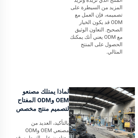
المزيد من السيطرة على
تصميمه، فإن العمل مع
ODM قد يكون الخيار
الصحيح. التعاون الوثيق
مع ODM يعني أنك يمكنك
الحصول على المنتج
المثالي.
لماذا يمتلك مصنعو
OEM وODM المفتاح
لتصميم منتج مخصص
بالتأكيد، العديد من
مصنعي OEM وODM
معتادون على التوطين. قد