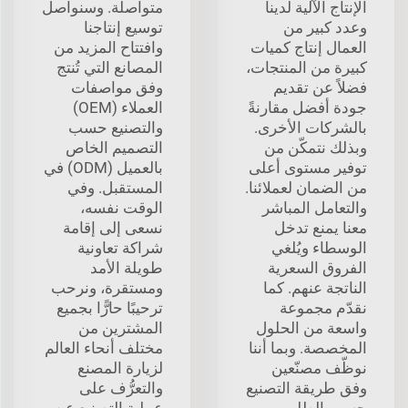
الإنتاج الآلية لدينا
متواصلة. وسنواصل
وعدد كبير من
توسيع إنتاجنا
العمال إنتاج كميات
وافتتاح المزيد من
كبيرة من المنتجات،
المصانع التي تُنتج
فضلاً عن تقديم
وفق مواصفات
جودة أفضل مقارنةً
العملاء (OEM)
بالشركات الأخرى.
والتصنيع حسب
وبذلك نتمكّن من
التصميم الخاص
توفير مستوى أعلى
بالعميل (ODM) في
من الضمان لعملائنا.
المستقبل. وفي
والتعامل المباشر
الوقت نفسه،
معنا يمنع تدخل
نسعى إلى إقامة
الوسطاء ويُلغي
شراكة تعاونية
الفروق السعرية
طويلة الأمد
الناتجة عنهم. كما
ومستقرة، ونرحب
نقدّم مجموعة
ترحيبًا حارًّا بجميع
واسعة من الحلول
المشترين من
المخصصة. وبما أننا
مختلف أنحاء العالم
نوظّف مصنّعين
لزيارة المصنع
وفق طريقة التصنيع
والتعرُّف على
حسب الطلب
عملية التصنيع عن