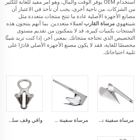
استخدام OEM يوفر الوقت والمال، وهو أمر مفيد للغاية للكثير
من الشركات. من ناحية أخرى، يجب أن تأخذ في الاعتبار أن
مصانع الأجهزة الأصلية عادة ما تنتج منتجات متعددة مثل
شينغهوي
مرساة القارب
لعملاء متعددين. بما أنهم ينتجون هذه
المنتجات بكميات كبيرة، قد لا يتمكنون من تقديم مستوى
التخصيص الذي تحتاجه منتجاتك. بمعنى آخر، إذا كنت تريد شيئًا
مخصصًا للغاية، فقد لا يكون مصنع الأجهزة الأصلي قادرًا على
تلبية احتياجاتك.
مرساة سفينة نمط Delta رسو من الفولاذ المقاوم للصدأ من الدرجة البحرية 316
مرساة سفينة من الفولاذ المقاوم للصدأ من الدرجة البحرية 316 بنمط كlaw بروس
واقي وقف سلسلة القطر الخاص بالسفينة المصنوع من الفولاذ المقاوم للصدأ 316