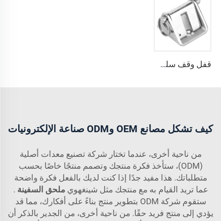
قفل وقف سلسلة القطر الخاص بالسفينة المصنوع من الفولاذ المقاوم للصدأ 316
كيف تشكل مصانع OEM وODM صناعة الإلكترونيات
من ناحية أخرى، عندما تختار شركة تصنيع معدات أصلية
(ODM)، ستأخذ فكرة منتجك وتصمم منتجًا خاصًا بحسب
متطلباتك. هذا مفيد جدًا إذا كنت لديك بالفعل فكرة واضحة
عما تريد القيام به مع منتجك مثل شينغهوي
ملحق السفينة
.
ستقوم شركة ODM بتطوير منتج بناءً على أفكارك، مما قد
يؤدي إلى منتج فريد حقًا. من ناحية أخرى، من الجدير بالذكر أن