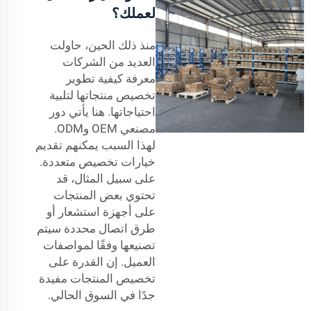
لعملك؟
منذ ذلك الحين، حاولت
العديد من الشركات
معرفة كيفية تطوير
تخصيص منتجاتها لتلبية
احتياجاتها. هنا يأتي دور
مصنعي OEM وODM.
لهذا السبب يمكنهم تقديم
خيارات تخصيص متعددة.
على سبيل المثال، قد
تحتوي بعض المنتجات
على أجهزة استشعار أو
طرق اتصال محددة سيتم
تصنيعها وفقًا لمواصفات
العميل. إن القدرة على
تخصيص المنتجات مفيدة
جدًا في السوق الحالي.