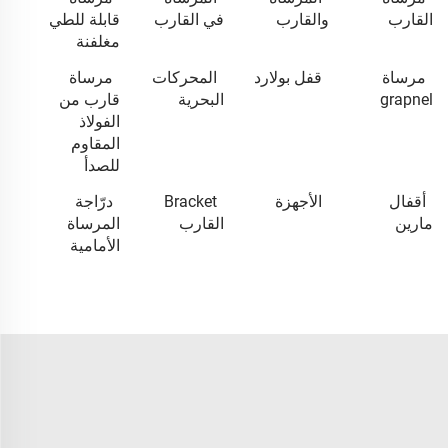
القارب
والقارب
في القارب
قابلة للطي
مغلفنة
مرساة
قفل بولارد
المحركات
مرساة
grapnel
البحرية
قارب من
الفولاذ
المقاوم
للصدأ
أقفال
الأجهزة
Bracket
درّاجة
مارين
القارب
المرساة
الأمامية