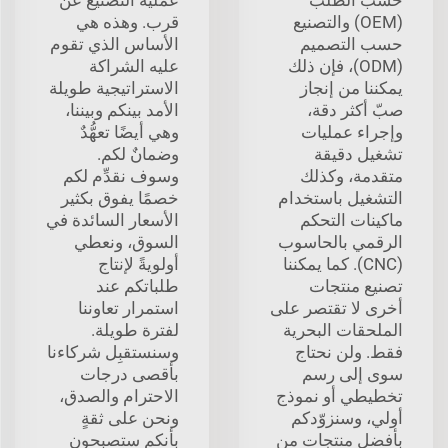
(OEM) والتصنيع
قرب. وهذه هي
حسب التصميم
الأساس الذي تقوم
(ODM)، فإن ذلك
عليه الشراكة
يمكننا من إنجاز
الاستراتيجية طويلة
صبّ أكثر دقة،
الأمد بينكم وبيننا،
وإجراء عمليات
وهي أيضًا تعهُّدٌ
تشغيل دقيقة
وضمانٌ لكم.
متقدمة، وكذلك
وسوف نقدِّم لكم
التشغيل باستخدام
خصمًا يفوق بكثير
ماكينات التحكم
الأسعار السائدة في
الرقمي بالحاسوب
السوق، ونعطي
(CNC). كما يمكننا
أولويةً لإنتاج
تصنيع منتجات
طلباتكم عند
أخرى لا تقتصر على
استمرار تعاوننا
الملحقات البحرية
لفترة طويلة.
فقط. ولن نحتاج
وسنستقبِل شركاءنا
سوى إلى رسم
بأقصى درجات
تخطيطي أو نموذج
الاحترام والصدق،
أولي، وسنزوّدكم
ونحن على ثقةٍ
بأفضل منتجات من
بأنكم ستصبحون