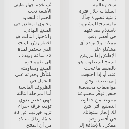
شحن غالبية
تُستخدم جهاز طيف
الطلبات خلال فترة
الأشعة تحت
زمنية قصيرة جدًّا،
الحمراء لتحديد
ما يسمح للمشترين
محتوى المعادن في
باستلام بضاعتهم
المنتج النهائي.
في أقصر وقتٍ
والاختبار الثالث هو
ممكن. ولا توجد أي
اختبار رش الملح،
مشكلةٍ على
الذي يستمر لمدة
الإطلاق إذا لم يكن
72 ساعة ويهدف
المنتج المطلوب هو
إلى تقييم قوة
بالضبط ما تبحث
المنتج ومقاومته
عنه، أو إذا احتجت
للتآكل وقدرته على
إلى تصنيعه وفق
التحمل في
مواصفات مخصصة.
الظروف القاسية.
فنحن نوفِّر مجموعة
أما المرحلة الثالثة
متنوعة من خطوط
فهي فحص يدوي
التصنيع التي تتيح
تؤديه فرقة خبراء
لك إنجاز منتجاتك
تزيد خبرتهم عن 30
في أقصر وقتٍ
عامًا، وذلك للتأكد
ممكن، بالإضافة إلى
من أن المنتج