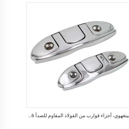
شينغهوي، أجزاء قوارب من الفولاذ المقاوم للصدأ 316، قفل قابل للرفع، قفل لمصد القارب، قفل للميناء، قفل قابل للطي يظهر بالضغط