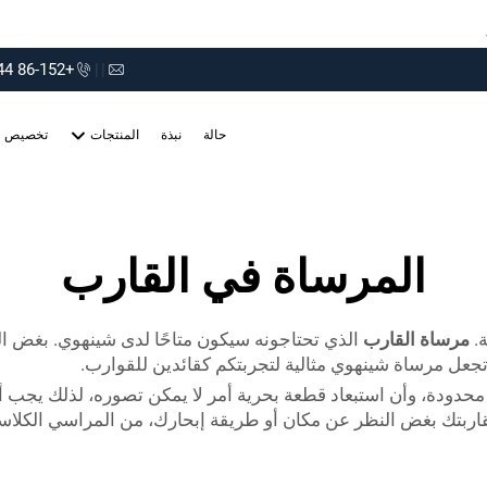
+86-152 75660044
|
|
حالة
نبذة
المنتجات
تخصيص
المرساة في القارب
ة.
مرساة القارب
الذي تحتاجونه سيكون متاحًا لدى شينهوي. بغض ال
تجعل مرساة شينهوي مثالية لتجربتكم كقائدين للقوارب.
دودة، وأن استبعاد قطعة بحرية أمر لا يمكن تصوره، لذلك يجب أن 
لقاربتك بغض النظر عن مكان أو طريقة إبحارك، من المراسي الكل