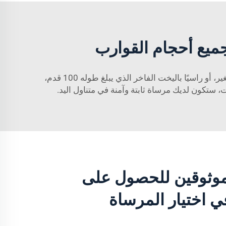
جميع أحجام القوارب
هل تبحث عن مرساة مثالية لقواربك، كبيرة كانت أم صغيرة؟ شركة شينغهوي تغطي احتياجاتك! سواء كنت تبحر بقارب صغير، أو راسيًا باليخت الفاخر الذي يبلغ طوله 100 قدم،
ت، ستكون لديك مرساة ثابتة وآمنة في متناول اليد.
لموثوقين للحصول على
 اختيار المرساة