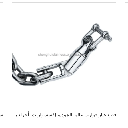
لمرساة 10-12 مم للقارب واليخت، وقف الكابلات البحرية للاستخدام البحري
قطع غيار قوارب عالية الجودة، إكسسوارات، أجزاء بحرية عالية التلميع من الفولاذ المقاوم للصدأ 316، وصلة مرساة ثلاثية الأقسام