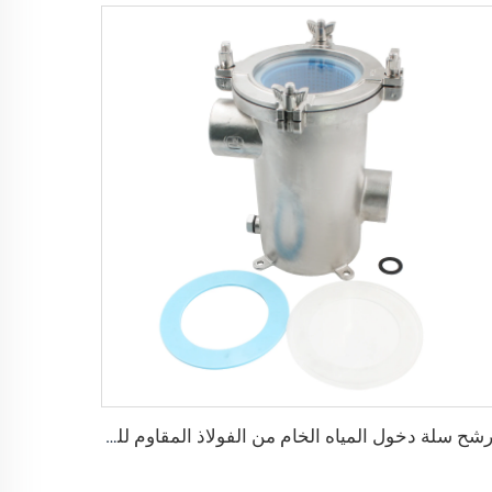
مرشح سلة دخول المياه الخام من الفولاذ المقاوم للصدأ 2205 للأجهزة البحرية للاستخدام في مياه البحر والقوارب