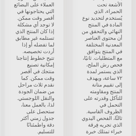
الأشعة تحت
العملاء على البضائع
الحمراء، الذي
التي يحتاجونها في
يُستخدم لتحديد نوع
أقصر وقت ممكن.
المادة في المنتج
لا توجد أي مشكلة
النهائي والتحقق من
إذا كان المنتج الذي
أن محتوى العناصر
تستلمه غير مطابق
المعدنية المختلفة
لما تفضله أو إذا
في المنتج يتوافق
أردت تخصيصه.
مع المتطلبات. ثانيًا،
تتيح خطوط إنتاجنا
فحص رش الملح،
إمكانية تصنيع
الذي يستمر لمدة
منتجك في أقصر
٧٢ ساعة، ويهدف
وقت ممكن. كما
إلى تقييم متانة
نقدم ثلاث مراحل
المنتج ومقاومته
من ضمان الجودة
للتآكل وقدرته على
والنقل اللوجستي.
التحمل في
لذا، بالعمل معنا،
الظروف القاسية.
ستحصل على
ثالثًا، الفحص اليدوي
جدول زمني أكثر
الذي تجريه فِرقة
دقة واطمئنانًا
خبراء تمتلك خبرة
للتسليم.