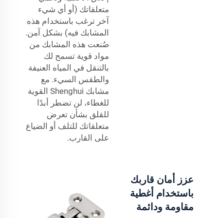
متعلقاتك (أو أي شيء
آخر ترغب باستخدام هذه
المشابك فيه) بشكل آمن.
صُنعت هذه المشابك من
مواد قوية تسمح لك
بالتنقل في المياه العنيفة
والطقس السيء. مع
مشابك Shenghui القوية
للغطاء، لن تضطر أبدًا
للقلق بشأن تعرض
متعلقاتك للتلف أو الضياع
على القارب.
عزز أمان قاربك
باستخدام أغطية
مقاومة ودائمة