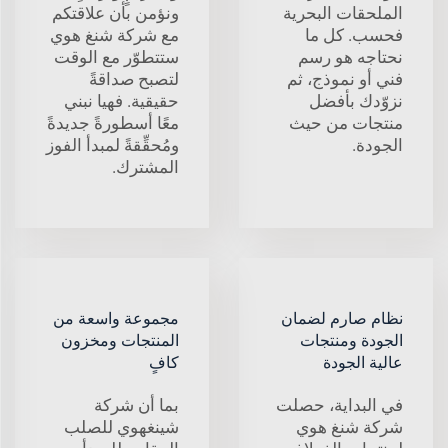
الملحقات البحرية
ونؤمن بأن علاقتكم
فحسب. كل ما
مع شركة شنغ هوي
نحتاجه هو رسم
ستتطوّر مع الوقت
فني أو نموذج، ثم
لتصبح صداقةً
نزوّدك بأفضل
حقيقية. فهيا نبني
منتجات من حيث
معًا أسطورةً جديدةً
الجودة.
ومُحقِّقةً لمبدأ الفوز
المشترك.
نظام صارم لضمان
مجموعة واسعة من
الجودة ومنتجات
المنتجات ومخزون
عالية الجودة
كافٍ
في البداية، حصلت
بما أن شركة
شركة شنغ هوي
شينغهوي للصلب