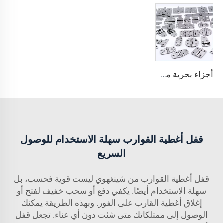
أجزاء بحرية من الفولاذ المقاوم للصدأ 316، مفصلات صب بدرجة بحرية، تصنيع حسب الطلب (OEM وODM) للقوارب واليخوت
قفل أغطية القوارب سهلة الاستخدام للوصول
السريع
قفل أغطية القوارب من شينغهوي ليست قوية فحسب، بل
سهلة الاستخدام أيضًا. يكفي دفع أو سحب خفيف لفتح أو
إغلاق أغطية القارب على الفور. وبهذه الطريقة يمكنك
الوصول إلى ممتلكاتك متى شئت دون أي عناء. تجعل قفل