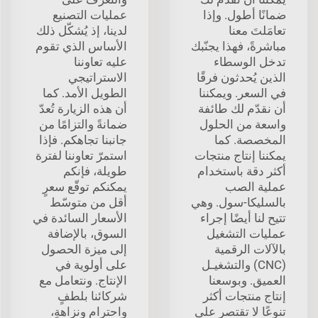
ضمانًا أطول. وإذا
عمليات التصنيع
تعامَلتَ معنا
لدينا، إذ يُشكّل ذلك
مباشرةً، فهذا يجنّبك
الأساس الذي تقوم
تدخل الوسطاء
عليه تعاوننا
الذين يُحدثون فرقًا
الاستراتيجي
في السعر. ويمكننا
الطويل الأمد. كما
أن نقدّم لك طائفة
أن هذه الزيارة تُعدّ
واسعة من الحلول
ضمانةً والتزامًا من
المخصصة. كما
جانبنا تجاهكم. فإذا
يمكننا إنتاج منتجات
استمرّ تعاوننا لفترة
أكثر دقة باستخدام
طويلة، فإنكم
عملية الصب
يمكنكم توقّع سعرٍ
بالسليكا-سول. وهي
أقل من متوسّط
تتيح لنا أيضًا إجراء
الأسعار السائدة في
عمليات التشغيل
السوق، بالإضافة
بالآلات الرقمية
إلى ميزة الحصول
(CNC) والتشغيـل
على أولوية في
العميق. وبوسعنا
الإنتاج. ونتعامل مع
إنتاج منتجات أكثر
شركائنا بلطفٍ
تنوعًا لا تقتصر على
واحترامٍ ونزاهةٍ،