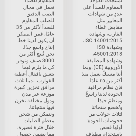
لمنتجات الفولاذ
المقاوم للصدأ
المقاوم للصدأ على
تعمل في مجال
عددٍ من شهادات
الصب الدقيق
المعايير مثل
للصلب المقاوم
مقابض غطاء
للصدأ لأكثر من 35
القارب، وشهادة
عامًا، فمن الممكن
ISO 14001:2015،
أن يكون لدينا خط
وشهادة ISO
إنتاج واسع جدًا.
45001:2018،
نحن نُنتج أكثر من
وشهادة المطابقة
3000 صنف ونوفر
الأوروبية (CE). وبما
كل ما يلزم فيما
أننا مسبكٌ يعمل منذ
يتعلق بأقفال أغطية
أكثر من ٣٥ عامًا،
القوارب. لدينا ثلاث
فإن نظام مراقبة
مرافق تخزين كبيرة
الجودة لدينا راسخٌ
موزعة عبر مدن
ومنظمٌ جيدًا.
ودول مختلفة نخزن
وتُخضع منتجاتنا
فيها منتجاتنا.
لثلاث جولات من
ونتمكن من شحن
فحوصات الجودة:
معظم الطلبات
أولها فحص
خلال فترة قصيرة،
باستخدام مطياف
مما يضمن حصول