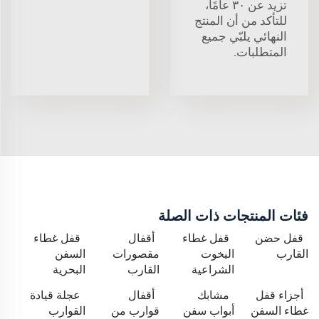
تزيد عن ٣٠ عامًا،
للتأكد من أن المنتج
النهائي يلبّي جميع
المتطلبات.
فئات المنتجات ذات الصلة
قفل حضن
قفل غطاء
أقفال
قفل غطاء
القارب
اليخوت
مقصورات
السفن
الشراعية
القارب
البحرية
أجزاء قفل
مشابك
أقفال
عجلة قيادة
غطاء السفن
أبواب سفن
قوارب من
القوارب