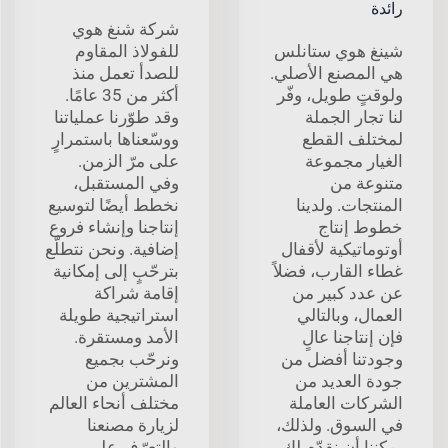
رائدة
شركة شنغ هوي
شينغ هوي ستانلس
للفولاذ المقاوم
هي المصنع الأصلي.
للصدأ تعمل منذ
ولوقتٍ طويل، وفّر
أكثر من 35 عامًا.
لنا تجار الجملة
وقد طوّرنا عملياتنا
لمختلف القطع
ووسّعناها باستمرارٍ
الغيار مجموعة
على مرّ الزمن.
متنوعة من
وفي المستقبل،
المنتجات. ولدينا
نخطط أيضًا لتوسيع
خطوط إنتاج
إنتاجنا وإنشاء فروع
أوتوماتيكية لأقفال
إضافية. ونحن نتطلّع
غطاء القارب، فضلاً
بترحّبٍ إلى إمكانية
عن عدد كبير من
إقامة شراكة
العمال، وبالتالي
استراتيجية طويلة
فإن إنتاجنا عالٍ
الأمد ومستقرة.
وجودتنا أفضل من
ونرحّب بجميع
جودة العديد من
المشترين من
الشركات العاملة
مختلف أنحاء العالم
في السوق. ولذلك،
لزيارة مصنعنا
يمكننا أن نقدّم لك
والتعرّف على