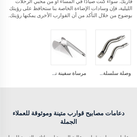
قاربك. سواء كنت صيادًا في المساء أو من محبي الرحلات
الليلية، فإن وسادات الإضاءة الخاصة بنا ستحافظ على رؤيتك
بوضوح من خلال التأكد من أن القوارب الأخرى يمكنها رؤيتك.
وصلة سلسلة描瞄 طويلة من الفولاذ المقاوم للصدأ 316 لقوارب
مرساة سفينة نمط Delta رسو من الفولاذ المقاوم للصدأ من الدرجة البحرية 316
دعامات مصابيح قوارب متينة وموثوقة للعملاء
الجملة