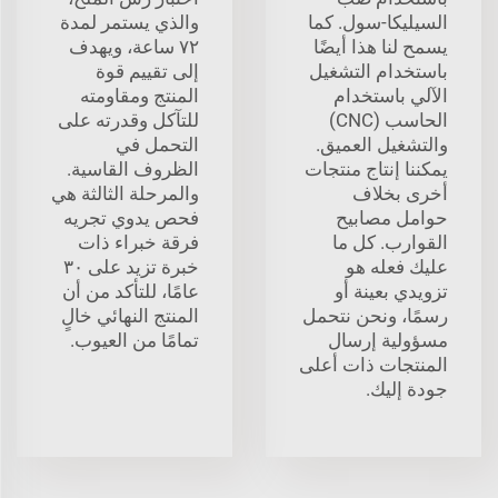
السيليكا-سول. كما
والذي يستمر لمدة
يسمح لنا هذا أيضًا
٧٢ ساعة، ويهدف
باستخدام التشغيل
إلى تقييم قوة
الآلي باستخدام
المنتج ومقاومته
الحاسب (CNC)
للتآكل وقدرته على
والتشغيل العميق.
التحمل في
يمكننا إنتاج منتجات
الظروف القاسية.
أخرى بخلاف
والمرحلة الثالثة هي
حوامل مصابيح
فحص يدوي تجريه
القوارب. كل ما
فرقة خبراء ذات
عليك فعله هو
خبرة تزيد على ٣٠
تزويدي بعينة أو
عامًا، للتأكد من أن
رسمًا، ونحن نتحمل
المنتج النهائي خالٍ
مسؤولية إرسال
تمامًا من العيوب.
المنتجات ذات أعلى
جودة إليك.