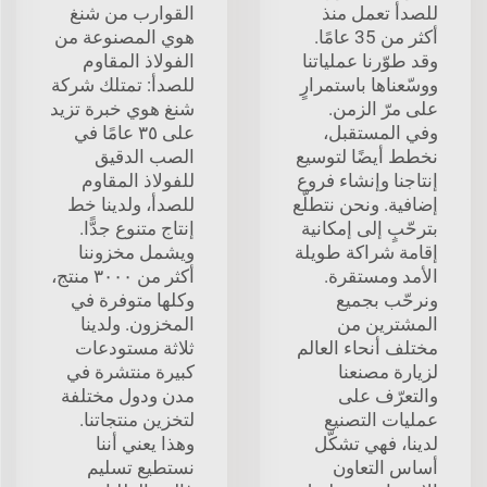
للصدأ تعمل منذ
القوارب من شنغ
أكثر من 35 عامًا.
هوي المصنوعة من
وقد طوّرنا عملياتنا
الفولاذ المقاوم
ووسّعناها باستمرارٍ
للصدأ: تمتلك شركة
على مرّ الزمن.
شنغ هوي خبرة تزيد
وفي المستقبل،
على ٣٥ عامًا في
نخطط أيضًا لتوسيع
الصب الدقيق
إنتاجنا وإنشاء فروع
للفولاذ المقاوم
إضافية. ونحن نتطلّع
للصدأ، ولدينا خط
بترحّبٍ إلى إمكانية
إنتاج متنوع جدًّا.
إقامة شراكة طويلة
ويشمل مخزوننا
الأمد ومستقرة.
أكثر من ٣٠٠٠ منتج،
ونرحّب بجميع
وكلها متوفرة في
المشترين من
المخزون. ولدينا
مختلف أنحاء العالم
ثلاثة مستودعات
لزيارة مصنعنا
كبيرة منتشرة في
والتعرّف على
مدن ودول مختلفة
عمليات التصنيع
لتخزين منتجاتنا.
لدينا، فهي تشكّل
وهذا يعني أننا
أساس التعاون
نستطيع تسليم