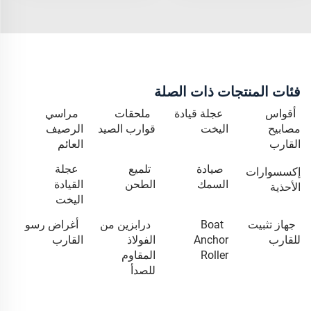
فئات المنتجات ذات الصلة
أقواس
عجلة قيادة
ملحقات
مراسي
مصابيح
اليخت
قوارب الصيد
الرصيف
القارب
العائم
صيادة
تلميع
عجلة
إكسسوارات
السمك
الطحن
القيادة
الأحذية
اليخت
جهاز تثبيت
Boat
درابزين من
أغراض رسو
للقارب
Anchor
الفولاذ
القارب
Roller
المقاوم
للصدأ