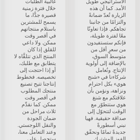
الاستراتيجي طويل
غالبية الطلبات
الأمد. كما أن هذه
خلال فترة زمنية
الزيارة تُعدّ ضمانةً
قصيرة جدًّا، ما
والتزامًا من جانبنا
يسمح للمشترين
تجاهكم. فإذا تعاونّا
باستلام منتجاتهم
معًا لفترة طويلة،
في أقصر وقت
فإنكم ستستفيدون
ممكن. ولا داعي
من سعرٍ أقل من
للقلق إذا كان
متوسط السوق،
المنتج الذي تتلقَّاه لا
بالإضافة إلى أولوية
يتطابق مع طلبك،
الإنتاج. ونُعامل
أو إذا احتجت إلى
شركاءنا في «شنج
تخصيصه. فخطوط
هوي» بكل احترام
إنتاجنا تتيح تصنيع
ونزاهة، ونؤمن بأن
منتجك المطلوب
علاقتكم مع شنغ
في أقصر وقت
هوي ستتطوّر مع
ممكن. كما نقدِّم
الوقت لتتحوّل إلى
ثلاث مراحل من
صداقة حقيقية. فهيا
ضمان الجودة
نبني أسطورةً
والنقل اللوجستي.
جديدةً تمامًا ونحقّق
وعند التعامل معنا،
الفوز المشترك.
ستحصل على