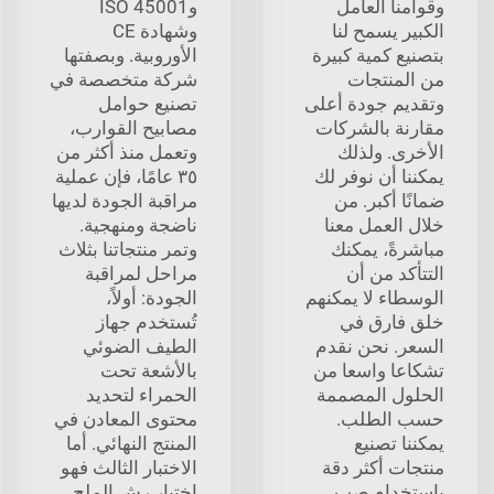
وقوامنا العامل
وISO 45001
الكبير يسمح لنا
وشهادة CE
بتصنيع كمية كبيرة
الأوروبية. وبصفتها
من المنتجات
شركة متخصصة في
وتقديم جودة أعلى
تصنيع حوامل
مقارنة بالشركات
مصابيح القوارب،
الأخرى. ولذلك
وتعمل منذ أكثر من
يمكننا أن نوفر لك
٣٥ عامًا، فإن عملية
ضمانًا أكبر. من
مراقبة الجودة لديها
خلال العمل معنا
ناضجة ومنهجية.
مباشرةً، يمكنك
وتمر منتجاتنا بثلاث
التتأكد من أن
مراحل لمراقبة
الوسطاء لا يمكنهم
الجودة: أولاً،
خلق فارق في
تُستخدم جهاز
السعر. نحن نقدم
الطيف الضوئي
تشكاعا واسعا من
بالأشعة تحت
الحلول المصممة
الحمراء لتحديد
حسب الطلب.
محتوى المعادن في
يمكننا تصنيع
المنتج النهائي. أما
منتجات أكثر دقة
الاختبار الثالث فهو
باستخدام صب
اختبار رش الملح،