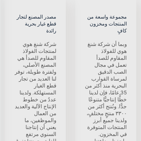
مجموعة واسعة من
مصدر المصنع لتجار
المنتجات ومخزون
قطع غيار بحرية
كافٍ
رائدة
وبما أن شركة شنغ
شركة شنغ هوي
هوي للفولاذ
لمنتجات الفولاذ
المقاوم للصدأ
المقاوم للصدأ هي
تعمل في مجال
المصنع الأصلي،
الصب الدقيق
ولفترة طويلة، توفر
لمرساة القوارب
لنا العديد من تجار
البحرية منذ أكثر من
قطع الغيار
35 عامًا، فإن لدينا
المستهلكة. ولدينا
خطًّا إنتاجيًّا متنوعًا
عددٌ من خطوط
جدًّا. ونُنتج أكثر من
الإنتاج الآلية والعديد
٣٣٠٠ منتجٍ مختلفٍ،
من العمال
ولدينا جميع أبرز
والموظفين، ما
المنتجات المتوفرة
يعني أن إنتاجنا
في المخزون.
السنوي مرتفع
ولحفظ بضاعتنا،
للغاية وجودتنا تفوق