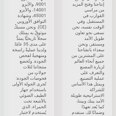
إنتاجنا وفتح المزيد
9001، والأيزو
من مراسي
14001، والأيزو
القوارب في
45001، وشهادة
المستقبل. وفي
التوافق الأوروبي
الوقت نفسه، نحن
(CE). ونحن مسبكٌ
نسعى نحو تعاون
موثوقٌ به يمتلك
طويل الأمد
سجلاً تاريخيًّا يمتدُّ
ومستقر، ونحن
على مدى 35 عامًا.
سعداء بانفتاحنا
ولدينا عمليةٌ راسخة
على المشترين من
ومنهجيةٌ لفحص
جميع أنحاء العالم
الجودة. وتُخضع
لزيارة المصنع
منتجاتنا لثلاث
والتعرف على
جولاتٍ من
عملية التصنيع.
فحوصات الجودة:
ويمثل هذا الأساس
تُجرى الجولة الأولى
للشراكة
باستخدام جهاز
الاستراتيجية طويلة
الطيف الضوئي
الأمد بينك وبيننا،
بالأشعة تحت
كما يُعد تعهدًا
الحمراء، الذي
وضمانًا لك. سنقدم
يُستخدم لاختبار