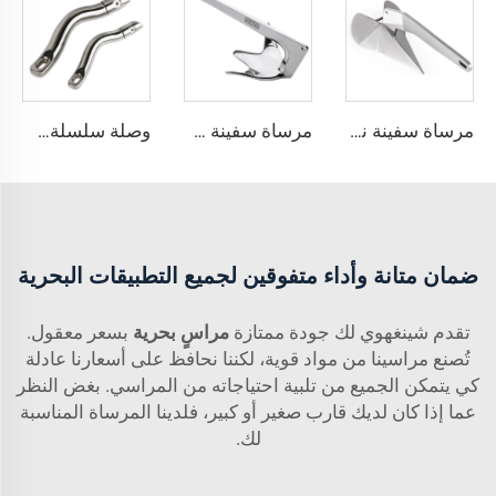
مرساة سفينة نمط Delta رسو من الفولاذ المقاوم للصدأ من الدرجة البحرية 316
مرساة سفينة من الفولاذ المقاوم للصدأ من الدرجة البحرية 316 بنمط كlaw بروس
وصلة سلسلة描瞄 طويلة من الفولاذ المقاوم للصدأ 316 لقوارب
ضمان متانة وأداء متفوقين لجميع التطبيقات البحرية
تقدم شينغهوي لك جودة ممتازة
مراسٍ بحرية
بسعر معقول.
تُصنع مراسينا من مواد قوية، لكننا نحافظ على أسعارنا عادلة
كي يتمكن الجميع من تلبية احتياجاته من المراسي. بغض النظر
عما إذا كان لديك قارب صغير أو كبير، فلدينا المرساة المناسبة
لك.