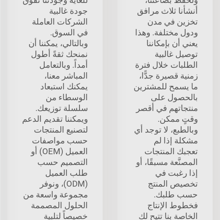
أنشأنا ثلاث مرافق
جودة غالبية
تخزين في مدن
الشركات العاملة
ودول مختلفة. وهذا
في السوق.
يعني أن بإمكاننا
وبالتالي، يمكننا أن
توصيل غالبية
نمنحك ثقةً أطول
الطلبات خلال فترة
أمداً. وبالتعامل
زمنية قصيرة جدًّا،
المباشر معنا،
ما يسمح للمشترين
يمكنك استبعاد
بالحصول على
الوسطاء من
منتجاتهم في أقصر
سلسلة توزيعك.
وقتٍ ممكن.
ويمكننا تقديم الدعم
وبالطبع، لا توجد أي
لتصنيع المنتجات
مشكلة إذا لم
حسب مواصفات
تعجبك المنتجات
العميل (OEM) أو
المصنَّعة مسبقًا، أو
التصميم حسب
إذا رغبت في
طلب العميل
تخصيص المنتج
(ODM)، ونوفر
حسب طلبك.
مجموعة واسعة من
فخطوط الإنتاج
الحلول المصممة
الخاصة بنا تتيح لك
خصيصاً لتلبية