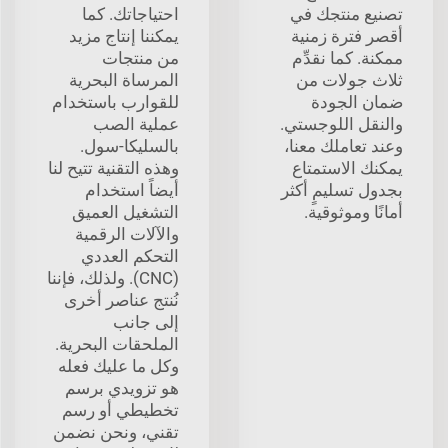
تصنيع منتجك في
احتياجاتك. كما
أقصر فترة زمنية
يمكننا إنتاج مزيد
ممكنة. كما نقدِّم
من منتجات
ثلاث جولات من
المرساة البحرية
ضمان الجودة
للقوارب باستخدام
والنقل اللوجستي.
عملية الصب
وعند تعاملك معنا،
بالسليكا-سول.
يمكنك الاستمتاع
وهذه التقنية تتيح لنا
بجدول تسليمٍ أكثر
أيضاً استخدام
أمانًا وموثوقية.
التشغيل العميق
والآلات الرقمية
التحكم العددي
(CNC). ولذلك، فإننا
نُنتج عناصر أخرى
إلى جانب
الملحقات البحرية.
وكل ما عليك فعله
هو تزويدي برسم
تخطيطي أو رسم
تقني، ونحن نضمن