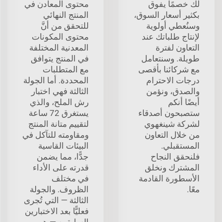
لك خصمًا يفوق
محتوى المعادن في
بكثير أسعار السوق،
المنتج النهائي
وسنُعطي أولوية
للتحقق من أنَّ
لإنتاج طلباتك عند
محتوى المكونات
التعاون لفترة
المعدنية المختلفة
طويلة. وسنتعامل
في المنتج يتوافق
مع شركائنا بأقصى
مع المتطلبات
درجات الاحترام
المحددة. أما الجولة
والصدق، ونؤمن
الثالثة فهي اختبار
أيضًا أنكم
رش الملح، والذي
ستصبحون أصدقاء
يستغرق 72 ساعة
لشركة شينغهوي
لتقييم متانة المنتج
من خلال التعاون
ومقاومته للتآكل في
المستقبلي.
البيئات القاسية
فلنحقق النجاح
جدًّا، مما يضمن
المشترك ونخلق
قدرته على الأداء
الأسطورة القادمة
في مختلف
معًا.
الظروف. والجولة
الثالثة — التي تُجرى
فعليًّا بعد الاختبارين
السابقين — هي