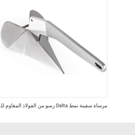
مرساة سفينة نمط elta