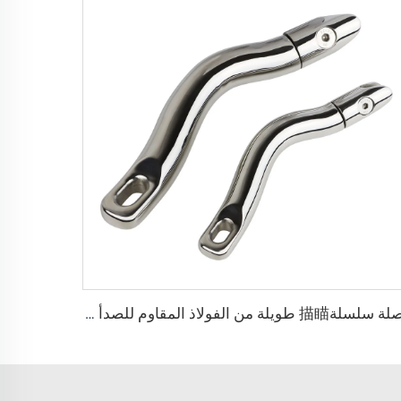
وصلة سلسلة描瞄 طويلة من الفولاذ المقاوم للصدأ 316 لقوارب