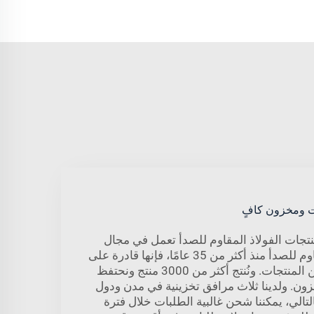
ت ومخزون كافٍ
تجات الفولاذ المقاوم للصدأ تعمل في مجال
الصب الدقيق للفولاذ المقاوم للصدأ منذ أكثر من 35 عامًا، فإنها قادرة على
توفير أوسع نطاق ممكن من المنتجات. ونُنتج أكثر من 3000 منتج ونحتفظ
ون. ولدينا ثلاث مرافق تخزينية في مدن ودول
التالي، يمكننا شحن غالبية الطلبات خلال فترة