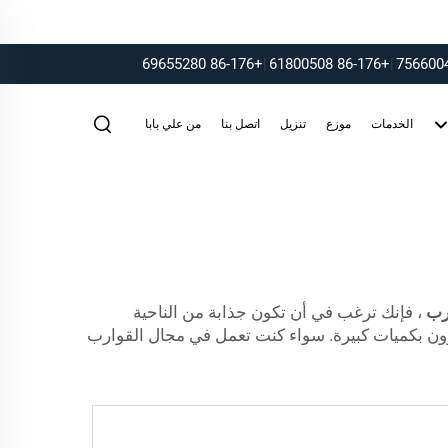
+86-176 69655280
|
+86-176 61800508
|
الخدمات
موزع
تنزيل
اتصل بنا
من علي بابا
ارب
، فإنك ترغب في أن تكون جذابة من الناحية
ترون بكميات كبيرة. سواء كنت تعمل في مجال القوارب