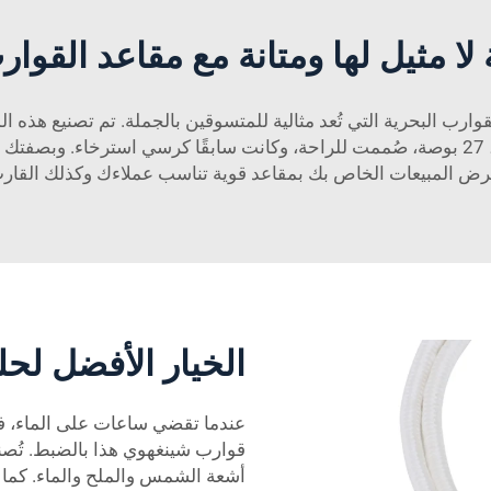
لا مثيل لها ومتانة مع مقاعد القوار
ب البحرية التي تُعد مثالية للمتسوقين بالجملة. تم تصنيع هذه ال
الظروف القاسية في البيئة البحرية. كراسي الكابتن، 27 بوصة، صُممت للراحة، وكانت سابقًا 
معرض المبيعات الخاص بك بمقاعد قوية تناسب عملاءك وكذلك القا
الخيار الأفضل لحل
عندما تقضي ساعات على الماء، فإن
قوارب شينغهوي هذا بالضبط. تُصنع
أشعة الشمس والملح والماء. كما 