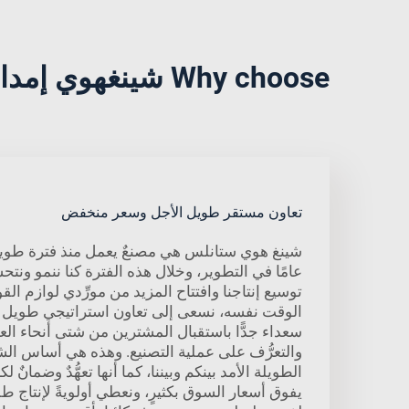
Why choose شينغهوي إمدادات القارب?
تعاون مستقر طويل الأجل وسعر منخفض
عامًا في التطوير، وخلال هذه الفترة كنا ننمو ونت
توسيع إنتاجنا وافتتاح المزيد من مورِّدي لوازم ا
الوقت نفسه، نسعى إلى تعاون استراتيجي طويل ا
سعداء جدًّا باستقبال المشترين من شتى أنحاء العا
والتعرُّف على عملية التصنيع. وهذه هي أساس الشر
الطويلة الأمد بينكم وبيننا، كما أنها تعهُّدٌ وضمانٌ
يفوق أسعار السوق بكثيرٍ، ونعطي أولويةً لإنتاج طلب