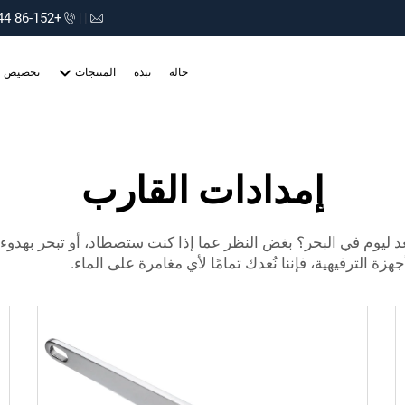
+86-152 75660044
|
|
حالة
نبذة
المنتجات
تخصيص
إمدادات القارب
تستعد ليوم في البحر؟ بغض النظر عما إذا كنت ستصطاد، أو تبحر به
ة الترفيهية، فإننا نُعدك تمامًا لأي مغامرة على الماء.