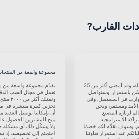
مجموعة واسعة من المنتجا
شينغ هوي ستانلس هي مصنعٌ يعمل منذ فترة طويلة، وقد أمضى أكثر من 35
نقدّم مجموعة واسعة من من
حسّن باستمرار. وسنواصل
لقوارب في المستقبل. وفي
لأمد ومستقر، ونحن
تخزين كبيرة منتشرة في مدن
لم لزيارة المصنع
أن بإمكاننا توصيل العديد م
اكة الاستراتيجية
يتيح للمشترين الحصول على
 لكم. وسوف نقدِّم لكم خصمًا
ولا يشكّل ذلك أي مشكلة حتى
اتكم عند استمرار تعاوننا
احتجتم إلى تخصيصه. إذ تس