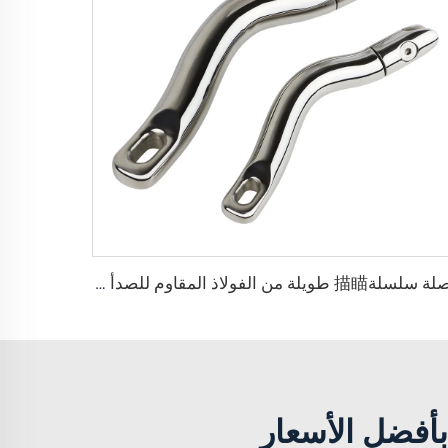
وصلة سلسلة描瞄 طويلة من الفولاذ المقاوم للصدأ 316 لقوارب
أفضل الأسعار