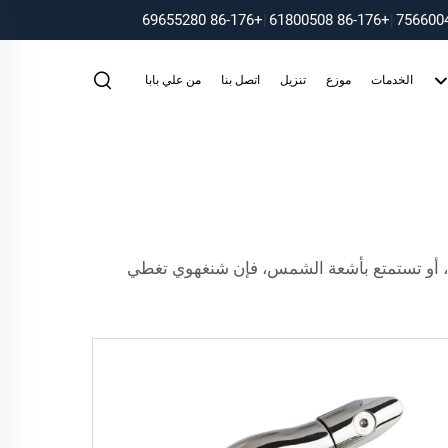
+86-176 69655280
|
+86-176 61800508
|
الخدمات
موزع
تنزيل
اتصل بنا
من علي بابا
دوء، أو تستمتع بأشعة الشمس، فإن شنغهوي تغطي