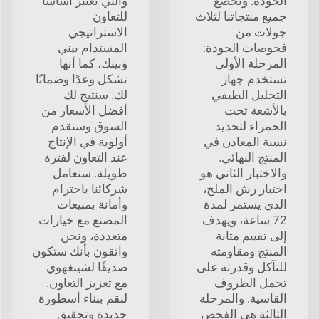
الجودة. وتخضع
والتي تعتبر أساسًا
جميع منتجاتنا لثلاث
للتعاون
جولات من
الاستراتيجي
فحوصات الجودة:
المستدام بيني
المرحلة الأولى
وبينك، كما أنها
تستخدم جهاز
تشكل وعدًا وضمانًا
التحليل الطيفي
لك. سنتيح لك
بالأشعة تحت
أفضل الأسعار من
الحمراء لتحديد
السوق وسنقدم
نسبة المعادن في
أولوية في الإنتاج
المنتج النهائي.
عند التعاون لفترة
والاختبار الثاني هو
طويلة. سنعامل
اختبار رش الملح،
شركائنا باحترام
الذي يستمر لمدة
وأمانة بمبيعات
72 ساعة، ويهدف
المصنع مع خيارات
إلى تقييم متانة
متعددة، ونحن
المنتج ومقاومته
واثقون بأنك ستكون
للتآكل وقدرته على
صديقًا لشينغهوي
تحمل الظروف
مع تعزيز التعاون.
القاسية. والمرحلة
لنقم ببناء أسطورة
الثالثة هي الفحص
جديدة وتحقيق