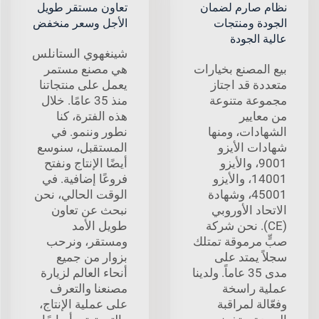
نظام صارم لضمان
تعاون مستقر طويل
الجودة ومنتجات
الأجل وسعر منخفض
عالية الجودة
شينغهوي الستانلس
بيع المصنع بخيارات
هي مصنع مستمر
متعددة قد اجتاز
يعمل على منتجاتنا
مجموعة متنوعة
منذ 35 عامًا. خلال
من معايير
هذه الفترة، كنا
الشهادات، ومنها
نطور وننمو. في
شهادات الأيزو
المستقبل، سنوسع
9001، والأيزو
أيضًا الإنتاج ونفتح
14001، والأيزو
فروعًا إضافية. في
45001، وشهادة
الوقت الحالي، نحن
الاتحاد الأوروبي
نبحث عن تعاون
(CE). نحن شركة
طويل الأمد
صبٍّ مرموقة تمتلك
ومستقر، ونرحب
سجلاً يمتد على
بزوار من جميع
مدى 35 عاماً. ولدينا
أنحاء العالم لزيارة
عملية راسخة
مصنعنا والتعرف
وفعّالة لمراقبة
على عملية الإنتاج،