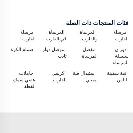
فئات المنتجات ذات الصلة
مرساة
المرساة
المرساة
مرساة
القارب
والقارب
في القارب
القارب
دوران
مفصل
موصل دوار
صمام الكرة
سلسلة
المرساة
ثابت
المرساة
قبة سفينة
استبدال قبة
كرسي
حاملات
الباس
بيميني
القارب
عصي سمك
القطة