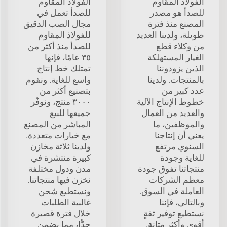
الفولاذ المقاوم
الفولاذ المقاوم
للصدأ هو مصدر
للصدأ تعمل في
المصنع منذ فترة
مجال الصب الدقيق
طويلة، ولدينا العديد
للفولاذ المقاوم
من وكلاء قطع
للصدأ منذ أكثر من
الغيار المستهلكة
٣٥ عامًا، فإنها
الذين يزودوننا
تمتلك خط إنتاج
بالمنتجات. ولدينا
واسع للغاية. ونقوم
عدد كبير من
بتصنيع أكثر من
خطوط الإنتاج الآلية
٣٠٠٠ منتج، ونوفّر
والعديد من العمال
جميعها للبيع
والموظفين، ما
المباشر من المصنع
يعني أن إنتاجنا
مع خيارات متعددة.
السنوي مرتفع
ولدينا ثلاثة مخازن
للغاية وجودة
كبيرة منتشرة في
منتجاتنا تفوق جودة
مدن ودول مختلفة
معظم الشركات
نخزن فيها منتجاتنا.
العاملة في السوق.
ونستطيع شحن
وبالتالي، فإننا
غالبية الطلبات
نستطيع توفير ثقةٍ
خلال فترة قصيرة
أقوى وأكثر متانة.
جدًّا، مما يضمن