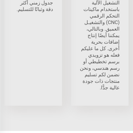
التشغيل الآلية
جدول زمني أكثر
باستخدام ماكينات
دقة وثباتًا للتسليم.
التحكم الرقمي
(CNC) والتشغيـل
العميق. وبالتالي،
يمكننا أيضًا إنتاج
إضافات بحرية
أخرى. كل ما عليكم
فعله هو تزويدي
برسم تخطيطي أو
رسم هندسي، ونحن
نضمن لكم تسليم
منتجات ذات جودة
عالية جدًّا.