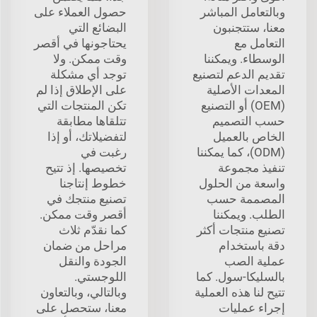
وبالتعامل المباشر
حصول العملاء على
معنا، ستتجنبون
البضائع التي
التعامل مع
يحتاجونها في أقصر
الوسطاء. ويمكننا
وقت ممكن. ولا
تقديم الدعم لتصنيع
توجد أي مشكلة
المعدات الأصلية
على الإطلاق إذا لم
(OEM) أو التصنيع
تكن المنتجات التي
حسب التصميم
تتلقاها مطابقة
الخاص بالعميل
لتفضيلاتك، أو إذا
(ODM)، كما يمكننا
رغبت في
تنفيذ مجموعة
تخصيصها. إذ تتيح
واسعة من الحلول
خطوط إنتاجنا
المصممة حسب
تصنيع منتجك في
الطلب. ويمكننا
أقصر وقت ممكن.
تصنيع منتجات أكثر
كما نقدّم ثلاث
دقة باستخدام
مراحل من ضمان
عملية الصب
الجودة والنقل
بالسليكا-سول. كما
اللوجستي.
تتيح لنا هذه العملية
وبالتالي، وبالتعاون
إجراء عمليات
معنا، ستحصل على