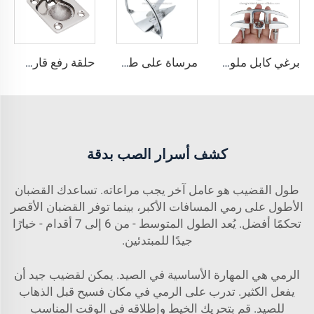
برغي كابل ملولب للرفع من الفولاذ المقاوم للصدأ 316، عمود رباط بحري
مرساة على طراز مانتوس من الفولاذ المقاوم للصدأ، قوة تثبيت فائقة، مصقولة، من مصنع معتمد وفقًا لمعايير الأيزو
حلقة رفع قارب مستوية من الفولاذ المقاوم للصدأ 316
كشف أسرار الصب بدقة
طول القضيب هو عامل آخر يجب مراعاته. تساعدك القضبان
الأطول على رمي المسافات الأكبر، بينما توفر القضبان الأقصر
تحكمًا أفضل. يُعد الطول المتوسط - من 6 إلى 7 أقدام - خيارًا
جيدًا للمبتدئين.
الرمي هي المهارة الأساسية في الصيد. يمكن لقضيب جيد أن
يفعل الكثير. تدرب على الرمي في مكان فسيح قبل الذهاب
للصيد. قم بتحريك الخيط وإطلاقه في الوقت المناسب