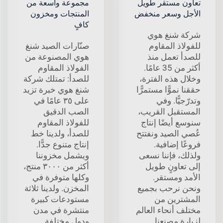
تعاون مستقر طويل
مجموعة واسعة من
الأجل وسعر منخفض
المنتجات ومخزون
كافٍ
شركة شنغ هوي
للفولاذ المقاوم
صنّارات الصيد شنغ
للصدأ تعمل منذ
هوي المصنوعة من
أكثر من 35 عامًا.
الفولاذ المقاوم
وخلال هذه الفترة،
للصدأ: تمتلك شركة
حققنا نموًّا مستمرًّا
شنغ هوي خبرة تزيد
وتدرّجيًّا. وفي
على ٣٥ عامًا في
المستقبل القريب،
الصب الدقيق
سنوسع أيضًا إنتاج
للفولاذ المقاوم
عُصي الصيد ونفتتح
للصدأ، ولدينا خط
فروعًا إضافية.
إنتاج متنوع جدًّا.
ولذلك، فإننا نسعى
ويشمل مخزوننا
إلى تعاونٍ طويل
أكثر من ٣٠٠٠ منتج،
الأمد ومستقر.
وكلها متوفرة في
ونحن نرحب بجميع
المخزن. ولدينا ثلاثة
المشترين من
مستودعات كبيرة
مختلف أنحاء العالم
منتشرة في مدن
لزيارة مصنعنا
ودول مختلفة