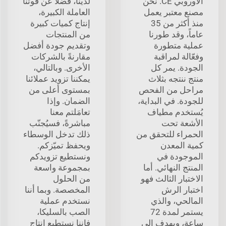
الأوروبي CE. نحن
لدينا، فضلاً عن قوتنا
مصنع معتبر يعمل
العاملة الكبيرة،
منذ أكثر من 35
إنتاج كميات كبيرة
عاماً، وقد طورنا
من المنتجات
عملية متطورة
وتقديم جودة أفضل
وفعّالة لمراقبة
مقارنةً بالشركات
الجودة. يمر كل
الأخرى. وبالتالي،
منتج ننتجه بثلاث
يمكننا تزويد عملائنا
مراحل من الفحص
بمستوى أعلى من
للجودة. في البداية،
الضمان. وإذا
يُستخدم مطياف
تعامَلتم معنا
الأشعة تحت
مباشرةً، فسيُجنّب
الحمراء للتحقق من
ذلك تدخل الوسطاء
كمية المعدن
ويحفظ تميّزكم.
الموجودة في
ونستطيع تزويدكم
المنتج النهائي. أما
بمجموعة واسعة
الاختبار الثالث فهو
من الحلول
اختبار الرش
المخصصة. وبما أننا
المالحي، والذي
نستخدم عملية
يستمر لمدة 72
الصب بالسليكا،
ساعة، ويهدف إلى
فإننا نستطيع إنتاج