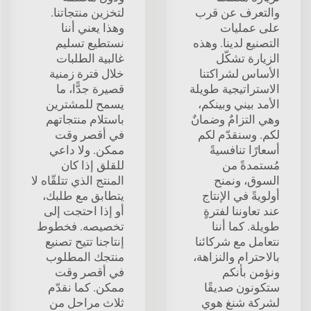
والتعرف عن قرب
لتخزين منتجاتنا.
على عمليات
وهذا يعني أننا
التصنيع لدينا. وهذه
نستطيع تسليم
الزيارة تشكّل
غالبية الطلبات
الأساس لشراكتنا
خلال فترة زمنية
الاستراتيجية طويلة
قصيرة جدًّا، ما
الأمد بيني وبينكم،
يسمح للمشترين
وهي التزامٌ وضمانٌ
باستلام منتجاتهم
لكم. وسنقدّم لكم
في أقصر وقت
أسعارًا تنافسيةً
ممكن. ولا داعي
مُستمدةً من
للقلق إذا كان
السوق، ونمنح
المنتج الذي تتلقّاه لا
أولويةً في الإنتاج
يتطابق مع طلبك،
عند تعاوننا لفترةٍ
أو إذا احتجت إلى
طويلة. كما أننا
تخصيصه. فخطوط
نتعامل مع شركائنا
إنتاجنا تتيح تصنيع
بالاحترام والنزاهة،
منتجك المطلوب
ونؤمن بأنكم
في أقصر وقت
ستكونون صديقًا
ممكن. كما نقدّم
لشركة شنغ هوي
ثلاث مراحل من