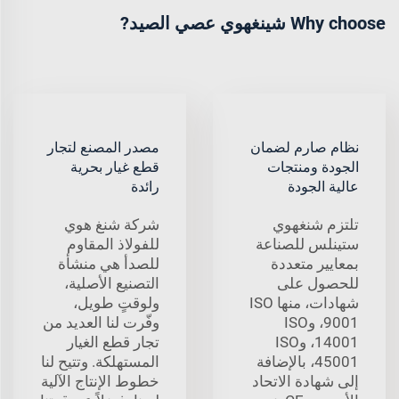
Why choose شينغهوي عصي الصيد?
نظام صارم لضمان
مصدر المصنع لتجار
الجودة ومنتجات
قطع غيار بحرية
عالية الجودة
رائدة
تلتزم شنغهوي
شركة شنغ هوي
ستينلس للصناعة
للفولاذ المقاوم
بمعايير متعددة
للصدأ هي منشأة
للحصول على
التصنيع الأصلية،
شهادات، منها ISO
ولوقتٍ طويل،
9001، وISO
وفّرت لنا العديد من
14001، وISO
تجار قطع الغيار
45001، بالإضافة
المستهلكة. وتتيح لنا
إلى شهادة الاتحاد
خطوط الإنتاج الآلية