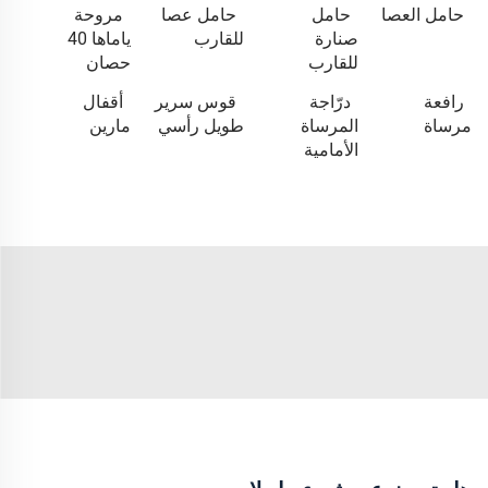
حامل العصا
حامل
حامل عصا
مروحة
صنارة
للقارب
ياماها 40
للقارب
حصان
رافعة
درّاجة
قوس سرير
أقفال
مرساة
المرساة
طويل رأسي
مارين
الأمامية