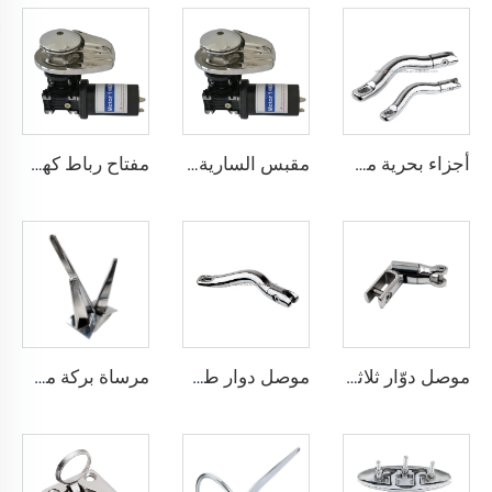
أجزاء بحرية من الفولاذ المقاوم للصدأ، وصلة مرساة، مزلاج مرساة
مقبس السارية 12 فولت 24 فولت، محرك كهربائي، مقبس تثبيت للقوارب والسفن واليخوت، مستلزمات بحرية أخرى
مفتاح رباط كهربائي 120 فولت مع جهاز تحكم عن بعد لاسلكي، مفتاح مرساة كهربائي للقوارب الصغيرة 12 فولت - 6000 رطل - مفتاح كهربائي 5 أطنان
موصل دوّار ثلاثي للمرساة من الفولاذ المقاوم للصدأ AISI316
موصل دوار طويل لمرساة من الفولاذ المقاوم للصدأ AISI316
مرساة بركة من الفولاذ المقاوم للصدأ AISI316