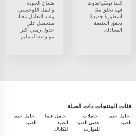
كلما توسّع تعاوننا.
ضمان الجودة
فهيا نخلق معًا
والنقل اللوجستي.
أسطورةً جديدةً
وعند التعامل معنا،
تحقق المنفعة
ستحصل على
المتبادلة.
جدول زمني أكثر
موثوقية للتسليم.
فئات المنتجات ذات الصلة
حامل عصا
حاملات
حامل عصا
حامل عصا
الصيد
عصي الصيد
الصيد
الصيد
للقوارب
للكاياك