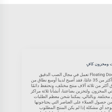
ت ومخزون كافٍ
وبما أن شركة Floating Dock Anchors تعمل في مجال الصب الدقيق
للفولاذ المقاوم للصدأ منذ أكثر من 35 عامًا، فقد أصبح لدينا أوسع نطاق من
 أكثر من ثلاثة آلاف منتج مختلف، ونحتفظ دائمًا
في المخزون. ولتخزين بضاعتنا، أنشأنا ثلاثة مراكز
مختلفة. وبالتالي، يمكننا شحن معظم الطلبات
ن حصول العملاء على العناصر التي يحتاجونها
وجد أي مشكلة إذا لم يكن المنتج المطلوب