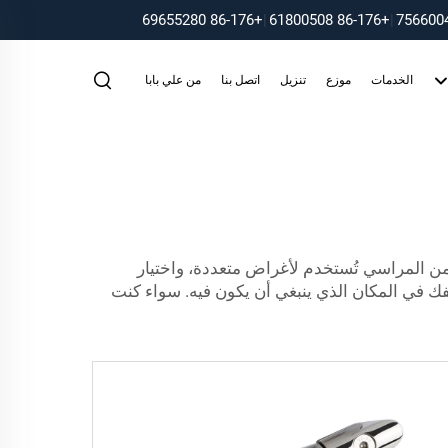
+86-176 69655280
|
+86-176 61800508
|
الخدمات
موزع
تنزيل
اتصل بنا
من علي بابا
ن المراسي تُستخدم لأغراض متعددة، واختيار
فك في المكان الذي ينبغي أن يكون فيه. سواء كنت