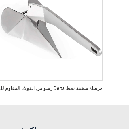
مرساة سفينة نمط elta