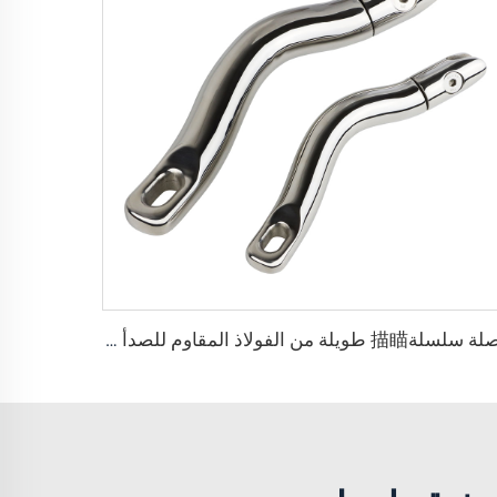
وصلة سلسلة描瞄 طويلة من الفولاذ المقاوم للصدأ 316 لقوارب