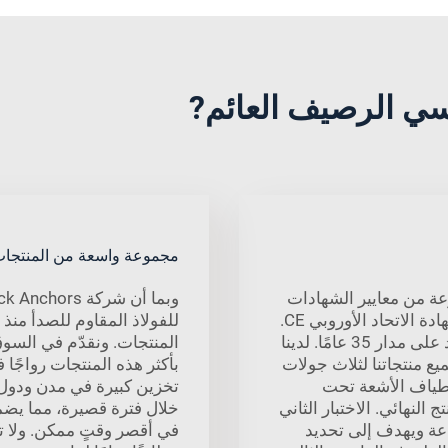
مجموعة واسعة من المنتجا
عة من معايير الشهادات
تشمل ISO 9001 وISO 14001 وISO 45001 وشهادة الاتحاد الأوروبي CE.
نحن شركة صب ذات سمعة طيبة ولدينا تاريخ يمتد على مدار 35 عامًا. لدينا
المنتجات. ونقدّم في السوق
ع منتجاتنا لثلاث جولات
بأكثر هذه المنتجات رواجًا 
طياف الأشعة تحت
تخزين كبيرة في مدن ودول 
النهائي. الاختبار الثاني
خلال فترة قصيرة، مما يضم
 الرش بالملح، والذي يستمر لمدة 72 ساعة ويهدف إلى تحديد
في أقصر وقتٍ ممكن. ولا ت