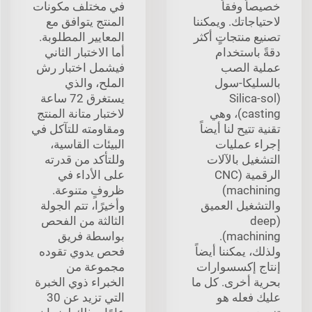
خصيصاً وفقاً
في مختلف مكونات
لاحتياجاتك. ويمكننا
المنتج يتوافق مع
تصنيع منتجاتٍ أكثر
المعايير المطلوبة.
دقةً باستخدام
أما الاختبار الثاني
عملية الصب
فيشمل اختبار رش
بالسليكا-سول
الملح، والذي
(Silica-sol
يستغرق 72 ساعة
casting)، وهي
لاختبار متانة المنتج
تقنية تتيح لنا أيضاً
ومقاومته للتآكل في
إجراء عمليات
البيئات القاسية،
التشغيل بالآلات
وللتأكد من قدرته
الرقمية (CNC
على الأداء في
machining)
ظروفٍ متنوعة.
والتشغيل العميق
وأخيرًا، تتم الجولة
(deep
الثالثة من الفحص
machining).
بواسطة فريق
ولذلك، يمكننا أيضاً
فحص يدوي تقوده
إنتاج إكسسوارات
مجموعة من
بحرية أخرى. كل ما
الخبراء ذوي الخبرة
عليك فعله هو
التي تزيد عن 30