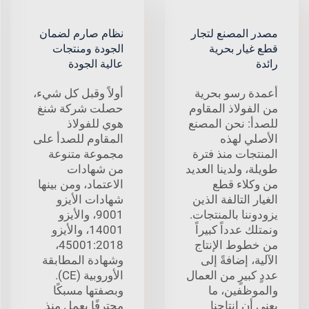
مصدر المصنع لتجار
نظام صارم لضمان
قطع غيار بحرية
الجودة ومنتجات
رائدة
عالية الجودة
أعمدة رسو بحرية
أولاً وقبل كل شيء،
من الفولاذ المقاوم
حصلت شركة شنغ
للصدأ: نحن المصنع
هوي للفولاذ
الأصلي لهذه
المقاوم للصدأ على
المنتجات منذ فترة
مجموعة متنوعة
طويلة، ولدينا العديد
من شهادات
من وكلاء قطع
الاعتماد، ومن بينها
الغيار التالفة الذين
شهادات الأيزو
يزودوننا بالمنتجات.
9001، والأيزو
ونمتلك عدداً كبيراً
14001، والأيزو
من خطوط الإنتاج
45001:2018،
الآلية، إضافةً إلى
وشهادة المطابقة
عددٍ كبيرٍ من العمال
الأوروبية (CE).
والموظفين، ما
وبصفتها مسبكًا
يعني أن إنتاجنا
محترفًا يعمل منذ