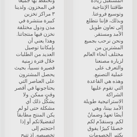
المستقبل زيادة
ونحتفظ بها جميعاً
طاقتنا الإنتاجية
في المخزون. ولدينا
وتوسيع فروعنا.
٣ مراكز تخزين
وبذلك، فإننا نتطلع
كبيرة منتشرة في
إلى تعاون طويل
مدن ودول مختلفة
الأمد ومستقر.
نخزن فيها منتجاتنا.
ونحن نرحب بجميع
وهذا يعني أن
المشترين من
بإمكاننا توصيل
مختلف أنحاء العالم
العديد من الطلبات
لزيارة مصنعنا
خلال فترة زمنية
والتعرف على
قصيرة نسبياً، بحيث
عملية التصنيع.
يحصل المشترون
وهذه هي القاعدة
على العناصر التي
التي تقوم عليها
يحتاجونها في أقصر
الشراكة
وقتٍ ممكن. ولا
الاستراتيجية طويلة
يشكّل ذلك أي
الأمد بيننا، وهي
مشكلة حتى لو لم
أيضًا تعهدٌ وضمانٌ
يكن المنتج مطابقاً
لكم. وسنقدّم لكم
لتفضيلاتكم أو إذا
خصمًا كبيرًا يفوق
احتجتم إلى
بكثير الخصومات
تخصيصه. إذ تتيح