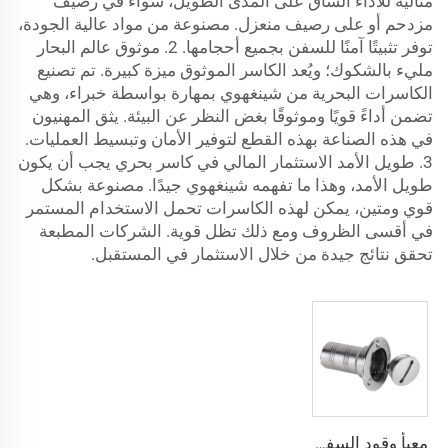
مثالية للأداء الشاق على المدى الطويل، سواء في رصيف
مزدحم أو على رصيف منعزل. مصنوعة من مواد عالية الجودة،
توفر تثبيتًا آمنًا للسفن بجميع أحجامها. 2. موثوق عالم البحار
مليء بالشكوك؛ ويُعد الكاسر الموثوق ميزة كبيرة. تم تصنيع
الكاسرات البحرية من شينغهوي بمهارة بواسطة خبراء، وهي
تضمن أداءً قويًا وموثوقًا بغض النظر عن البيئة. يثق المهنيون
في هذه الصناعة بهذه القطع لتوفير الأمان وتبسيط العمليات.
3. طويل الأمد الاستثمار المالي في كاسر بحري يجب أن يكون
طويل الأمد، وهذا ما تفهمه شينغهوي جيدًا. مصنوعة بشكل
قوي ومتين، يمكن لهذه الكاسرات تحمل الاستخدام المستمر
في أقسى الظروف ومع ذلك تظل قوية. الشركات المطبعة
تحقق نتائج جيدة من خلال الاستثمار في المستقبل.
معبأ وقود السفينة من الفولاذ المقاوم للصدأ البحري 316 مع مفتاح