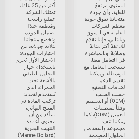
السنوي مرتفعٌ
أكثر من 35 عامًا،
للغاية، وأن جودة
تمتلك الشركة
منتجاتنا تفوق جودة
عملية راسخة
معظم الشركات
ومُنظَّمة جيدًا
العاملة في السوق.
لضمان الجودة.
وبالتالي، فإننا نقدّم
وتخضع منتجاتنا
لك ثقةً أكثر متانةً
لثلاث جولات من
وصلابةً. وبالمباشرة
اختبارات الجودة:
في التعامل معنا،
الاختبار الأول يُجرى
ستتجنب التعامل مع
باستخدام جهاز
الوسطاء. ويمكننا
التحليل الطيفي
تقديم الدعم
بالأشعة تحت
لخدمات التصنيع
الحمراء، الذي
حسب الطلب
يُستخدم لتحديد
(OEM) أو التصميم
تركيب المادة في
وفقاً لمتطلبات
المنتج النهائي،
العميل (ODM)، كما
للتأكد من أن
يمكننا تنفيذ
محتوى أعمدة
مجموعة واسعة من
التثبيت البحرية
الحلول المصممة
(Marine Bollard)