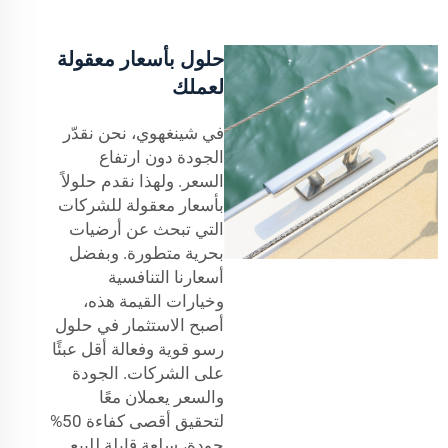
حلول بأسعار معقولة
لعملك
في شينغهوي، نحن نقدّر
الجودة دون ارتفاع
السعر. ولهذا نقدم حلولاً
بأسعار معقولة للشركات
التي تبحث عن أرضيات
بحرية متطورة. وبفضل
أسعارنا التنافسية
وخيارات القيمة هذه،
أصبح الاستثمار في حلول
رسو قوية وفعالة أقل عبئًا
على الشركات. الجودة
والسعر يعملان معًا
لتحقيق أقصى كفاءة 50%
جودة، سلعة قابلة للبيع