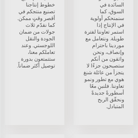
السائدة في
خطوط إنتاجنا
السوق، كما
تصنيع منتجكم في
سنمنحكم أولوية
أقصر وقتٍ ممكن.
في الإنتاج إذا
كما نقدّم ثلاث
استمر تعاوننا لفترة
جولات من ضمان
طويلة. ونتعامل مع
الجودة والنقل
موردينا باحترام
اللوجستي. وعند
وإنصاف، ونحن
تعاملكم معنا،
واثقون من أنكم
ستتمتعون بدورة
ستصبحون جزءًا لا
توصيل أكثر ضماناً.
يتجزأ من عائلة شنغ
هوي مع تطور ونمو
تعاوننا. فلنبنِ معًا
أسطورةً جديدةً
ونحقّق الربح
المتبادل.