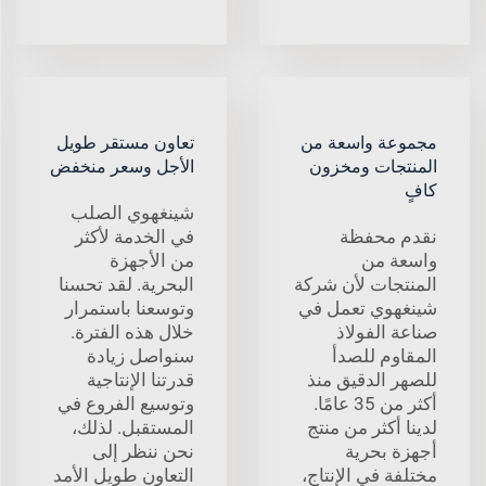
مجموعة واسعة من
تعاون مستقر طويل
المنتجات ومخزون
الأجل وسعر منخفض
كافٍ
شينغهوي الصلب
نقدم محفظة
في الخدمة لأكثر
واسعة من
من الأجهزة
المنتجات لأن شركة
البحرية. لقد تحسنا
شينغهوي تعمل في
وتوسعنا باستمرار
صناعة الفولاذ
خلال هذه الفترة.
المقاوم للصدأ
سنواصل زيادة
للصهر الدقيق منذ
قدرتنا الإنتاجية
أكثر من 35 عامًا.
وتوسيع الفروع في
لدينا أكثر من منتج
المستقبل. لذلك،
أجهزة بحرية
نحن ننظر إلى
مختلفة في الإنتاج،
التعاون طويل الأمد