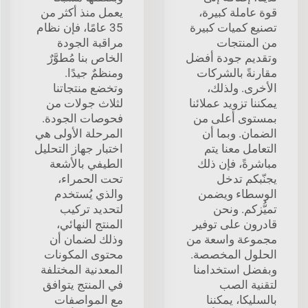
قوة عاملة كبيرة،
يعمل منذ أكثر من
تصنيع كميات كبيرة
35 عامًا، فإن نظام
من المنتجات
مراقبة الجودة
وتقديم جودة أفضل
الخاص بنا مُطوَّرٌ
مقارنةً بالشركات
ومنظمٌ جيدًا.
الأخرى. ولذلك،
وتخضع منتجاتنا
يمكننا تزويد عملائنا
لثلاث جولات من
بمستوى أعلى من
فحوصات الجودة.
الضمان. وبما أن
المرحلة الأولى هي
التعامل معنا يتم
اختبار جهاز التحليل
مباشرةً، فإن ذلك
الطيفي بالأشعة
يجنّبكم تدخل
تحت الحمراء،
الوسطاء ويضمن
والذي يُستخدم
تميُّزكم. ونحن
لتحديد تركيب
قادرون على توفير
المنتج النهائي،
مجموعة واسعة من
وذلك لضمان أن
الحلول المخصصة.
محتوى المكونات
وبفضل استخدامنا
المعدنية المختلفة
لتقنية الصب
في المنتج يتوافق
بالسليكا، يمكننا
مع المواصفات