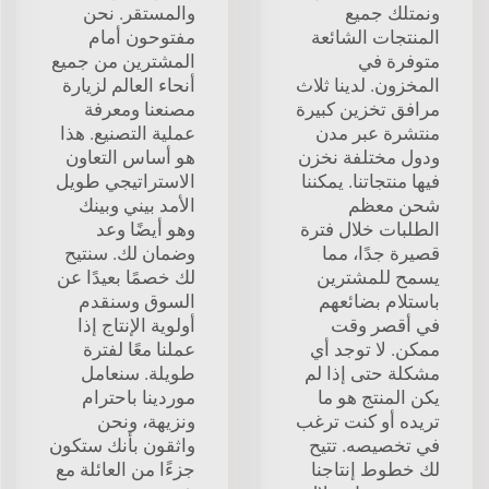
ونمتلك جميع
والمستقر. نحن
المنتجات الشائعة
مفتوحون أمام
متوفرة في
المشترين من جميع
المخزون. لدينا ثلاث
أنحاء العالم لزيارة
مرافق تخزين كبيرة
مصنعنا ومعرفة
منتشرة عبر مدن
عملية التصنيع. هذا
ودول مختلفة نخزن
هو أساس التعاون
فيها منتجاتنا. يمكننا
الاستراتيجي طويل
شحن معظم
الأمد بيني وبينك
الطلبات خلال فترة
وهو أيضًا وعد
قصيرة جدًا، مما
وضمان لك. سنتيح
يسمح للمشترين
لك خصمًا بعيدًا عن
باستلام بضائعهم
السوق وسنقدم
في أقصر وقت
أولوية الإنتاج إذا
ممكن. لا توجد أي
عملنا معًا لفترة
مشكلة حتى إذا لم
طويلة. سنعامل
يكن المنتج هو ما
موردينا باحترام
تريده أو كنت ترغب
ونزيهة، ونحن
في تخصيصه. تتيح
واثقون بأنك ستكون
لك خطوط إنتاجنا
جزءًا من العائلة مع