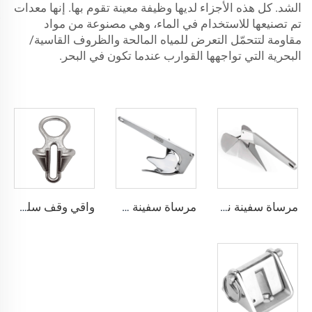
الشد. كل هذه الأجزاء لديها وظيفة معينة تقوم بها. إنها معدات
تم تصنيعها للاستخدام في الماء، وهي مصنوعة من مواد
مقاومة لتتحمّل التعرض للمياه المالحة والظروف القاسية/
البحرية التي تواجهها القوارب عندما تكون في البحر.
مرساة سفينة نمط Delta رسو من الفولاذ المقاوم للصدأ من الدرجة البحرية 316
مرساة سفينة من الفولاذ المقاوم للصدأ من الدرجة البحرية 316 بنمط كlaw بروس
واقي وقف سلسلة القطر الخاص بالسفينة المصنوع من الفولاذ المقاوم للصدأ 316