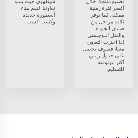
تصنيع منتجك خلال
شينغهوي حيث ينمو
أقصر فترة زمنية
تعاوننا. لنقم ببناء
ممكنة. كما نوفر
أسطورة جديدة
ثلاث مراحل من
وكسب-كسب.
ضمان الجودة
والنقل اللوجستي.
إذا اخترت التعاون
معنا، فسوف تحصل
على جدول زمني
أكثر موثوقية
للتسليم.