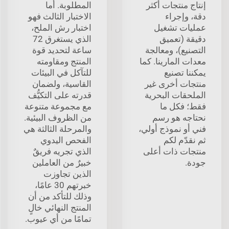
إنتاج منتجات أكثر
المطلوبة. أما
دقة، وإجراء
الاختبار الثالث فهو
عمليات تشغيل
اختبار رش الملح،
دقيقة (تعميق
الذي يستغرق 72
التصنيع)، ومعالجة
ساعة لتحديد قوة
معدات المارينا. كما
المنتج ومقاومته
يمكننا تصنيع
للتآكل في البيئات
منتجات أخرى غير
القاسية، ولضمان
الملحقات البحرية
قدرته على التكيُّف
فقط؛ فكل ما
مع مجموعة متنوعة
نحتاجه هو رسم
من الظروف البيئية.
فني أو نموذج أولي،
والمرحلة الثالثة هي
ثم نقدّم لكم
الفحص اليدوي
منتجات ذات أعلى
الذي تجريه فريقٌ
جودة.
خبيرٌ من العاملين
الذين تجاوزت
خبرتهم 30 عامًا،
وذلك للتأكد من أن
المنتج النهائي خالٍ
تمامًا من أي عيوب.