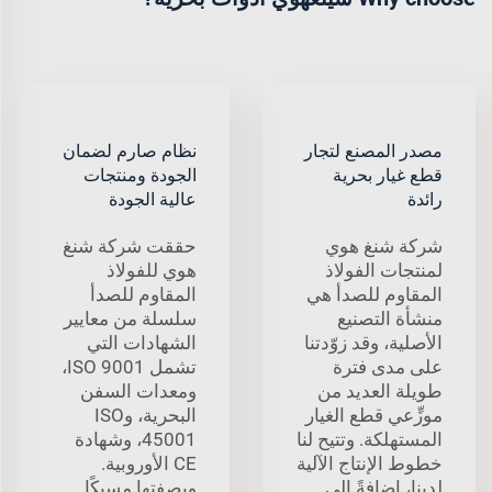
مصدر المصنع لتجار
نظام صارم لضمان
قطع غيار بحرية
الجودة ومنتجات
رائدة
عالية الجودة
شركة شنغ هوي
حققت شركة شنغ
لمنتجات الفولاذ
هوي للفولاذ
المقاوم للصدأ هي
المقاوم للصدأ
منشأة التصنيع
سلسلة من معايير
الأصلية، وقد زوّدتنا
الشهادات التي
على مدى فترة
تشمل ISO 9001،
طويلة العديد من
ومعدات السفن
موزِّعي قطع الغيار
البحرية، وISO
المستهلكة. وتتيح لنا
45001، وشهادة
خطوط الإنتاج الآلية
CE الأوروبية.
لدينا، إضافةً إلى
وبصفتها مسبكًا