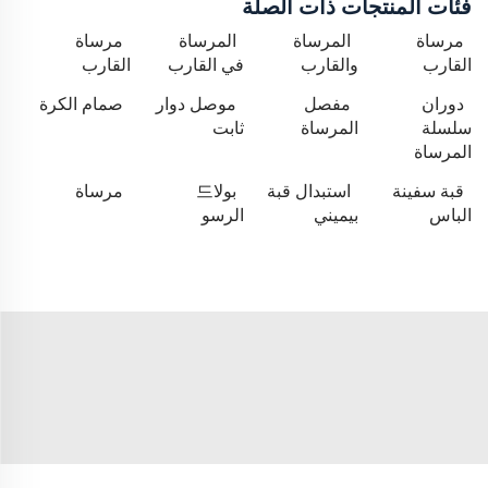
فئات المنتجات ذات الصلة
مرساة
المرساة
المرساة
مرساة
القارب
والقارب
في القارب
القارب
دوران
مفصل
موصل دوار
صمام الكرة
سلسلة
المرساة
ثابت
المرساة
قبة سفينة
استبدال قبة
بولا드
مرساة
الباس
بيميني
الرسو