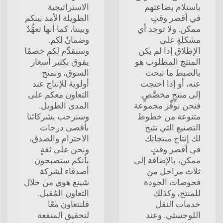
باستلام بضاعتهم
الاستراتيجية
في أقصر وقتٍ
الطويلة الأمد بينكم
ممكن. ولا توجد أي
وبيننا، كما أنها تعهُّدٌ
مشكلةٍ على
وضمانٌ لكم.
الإطلاق إذا لم يكن
وسنقدِّم لكم خصمًا
المنتج المطلوب هو
يفوق بكثير أسعار
بالضبط ما تبحث
السوق، ونمنح
عنه، أو إذا احتجت
أولوية للإنتاج عند
إلى منتجٍ مخصَّصٍ.
التعاون معكم على
فنحن نوفِّر مجموعة
المدى الطويل.
متنوعة من خطوط
وسنرحب بشركائنا
التصنيع التي تتيح
بأقصى درجات
لك إنتاج منتجاتك
الاحترام والصدق،
في أقصر وقتٍ
ونحن على ثقةٍ
ممكن، بالإضافة إلى
بأنكم ستصبحون
ثلاث مراحل من
أصدقاء لشركة
فحوصات الجودة
شينغ هوي من خلال
للمنتج، وكذلك
التعاون المُقبل.
خدمات النقل
فلنتعاون معًا
اللوجستي. وعند
لتحقيق المنفعة