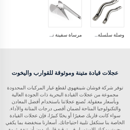
وصلة سلسلة描瞄 طويلة من الفولاذ المقاوم للصدأ 316 لقوارب
مرساة سفينة نمط Delta رسو من الفولاذ المقاوم للصدأ من الدرجة البحرية 316
عجلات قيادة متينة وموثوقة للقوارب واليخوت
توفر شركة فوشان شينغهوي لقطع غيار المركبات المحدودة
مجموعة من عجلات القيادة البحرية ذات الجودة العالية
وبأسعار معقولة. تُصنع عجلاتنا باستخدام أفضل المعادن
والتكنولوجيا المتاحة لضمان أقصى درجات المتانة والأداء.
سواء كانت قاربك صغيرًا أو يختًا كبيرًا، فإن عجلات القيادة
الخاصة بنا ستكفل تلبية احتياجاتك. أسعارنا منخفضة بما يكفي
بحيث يمكنك الاستمرار في ترقية قاربك دون أن تنفق ثروة