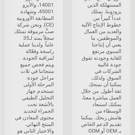
المستهلكة الذين
14001، والأيزو
يزودوننا. نمتلك
45001، وشهادة
عدداً كبيراً من
المطابقة الأوروبية
خطوط الإنتاج الآلية
(CE). ونحن شركة
والعديد من العمال
صبٍّ مرموقة تمتلك
والموظفين، ما
سجلاً يمتد لـ35
يعني أن إنتاجنا
عاماً. ولدينا عملية
السنوي مرتفع
راسخة وفعّالة
للغاية وجودته تفوق
لمراقبة الجودة.
جودة غالبية
ويتم فحص جميع
الشركات في
منتجاتنا في ثلاث
السوق. ولذلك،
مراحل جودة:
يمكننا أن نمنحك
المرحلة الأولى
ثقة أطول. من خلال
تستخدم جهاز
العمل مباشرة معنا،
التحليل الطيفي
يمكنك استبعاد
بالأشعة تحت
الوسطاء من
الحمراء لتحديد
هامش ربحك. يمكننا
محتوى المعادن في
تقديم الدعم الخاص
المنتج النهائي.
بـ OEM أو ODM
والاختبار الثاني هو