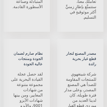
تعاملك معنا،
المتبادلة وصناعة
ستتمتَّع بإطارٍ زمنيٍّ
الأسطورة القادمة.
أكثر موثوقيةٍ في
التسليم.
مصدر المصنع لتجار
نظام صارم لضمان
قطع غيار بحرية
الجودة ومنتجات
رائدة
عالية الجودة
شركة شينغهوي
لقد حصل عجلة
للمنتجات المقاومة
القيادة البحرية على
للصدأ هي المصنع
مجموعة متنوعة
المصدر، وعلى مدار
من شهادات
فترة طويلة، كان
المعايير، ومن بينها
لدينا العديد من
شهادات الأيزو
موردي قطع الغيار
9001، والأيزو