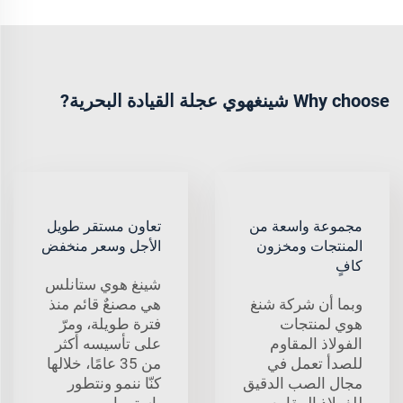
Why choose شينغهوي عجلة القيادة البحرية?
مجموعة واسعة من
تعاون مستقر طويل
المنتجات ومخزون
الأجل وسعر منخفض
كافٍ
شينغ هوي ستانلس
وبما أن شركة شنغ
هي مصنعٌ قائم منذ
هوي لمنتجات
فترة طويلة، ومرّ
الفولاذ المقاوم
على تأسيسه أكثر
للصدأ تعمل في
من 35 عامًا، خلالها
مجال الصب الدقيق
كنّا ننمو ونتطور
للفولاذ المقاوم
باستمرار.