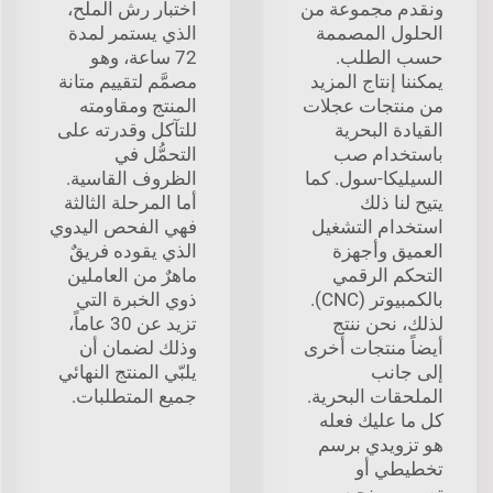
ونقدم مجموعة من
اختبار رش الملح،
الحلول المصممة
الذي يستمر لمدة
حسب الطلب.
72 ساعة، وهو
يمكننا إنتاج المزيد
مصمَّم لتقييم متانة
من منتجات عجلات
المنتج ومقاومته
القيادة البحرية
للتآكل وقدرته على
باستخدام صب
التحمُّل في
السيليكا-سول. كما
الظروف القاسية.
يتيح لنا ذلك
أما المرحلة الثالثة
استخدام التشغيل
فهي الفحص اليدوي
العميق وأجهزة
الذي يقوده فريقٌ
التحكم الرقمي
ماهرٌ من العاملين
بالكمبيوتر (CNC).
ذوي الخبرة التي
لذلك، نحن ننتج
تزيد عن 30 عاماً،
أيضاً منتجات أخرى
وذلك لضمان أن
إلى جانب
يلبّي المنتج النهائي
الملحقات البحرية.
جميع المتطلبات.
كل ما عليك فعله
هو تزويدي برسم
تخطيطي أو
تصميم، ونحن