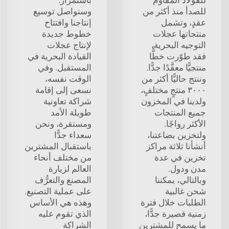
للصدأ منذ أكثر من
وسنواصل توسيع
عقدٍ، وتشمل
إنتاجنا وافتتاح
منتجاتها عجلات
خطوط جديدة
التوجيه البحرية،
لإنتاج عجلات
فقد طوّرت خطًّا
القيادة البحرية في
منتجيًّا معقَّدًا جدًّا.
المستقبل. وفي
وننتج حاليًّا أكثر من
الوقت نفسه،
٣٠٠٠ منتجٍ مختلفٍ،
نسعى إلى إقامة
ولدينا في المخزون
شراكة تعاونية
جميع المنتجات
طويلة الأمد
الأكثر رواجًا.
ومستقرة، ونحن
ولتخزين بضاعتنا،
سعداء جدًّا
أنشأنا ثلاثة مراكز
باستقبال المشترين
تخزين في عدة
من مختلف أنحاء
مدن ودول.
العالم لزيارة
وبالتالي، يمكننا
المصنع والتعرُّف
شحن غالبية
على عملية التصنيع.
الطلبات خلال فترة
وهذه هي الأساس
زمنية قصيرة جدًّا،
الذي تقوم عليه
ما يسمح للمشترين
الشراكة