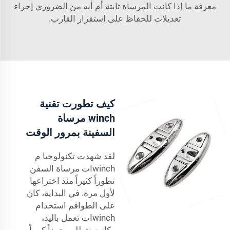
معرفة ما إذا كانت المرساة ثابتة أم أنه من الضروري إجراء
تعديلات للحفاظ على استقرار القارب.
كيف تطورت تقنية
winch مرساة
السفينة بمرور الوقت
لقد شهدت تكنولوجيا م
winchات مرساة السفن
تطوراً كثيراً منذ اختراعها
لأول مرة. في البداية، كان
على الطواقم استخدام
winchات تعمل باليد،
وكانت تتطلب جهداً كبيراً.