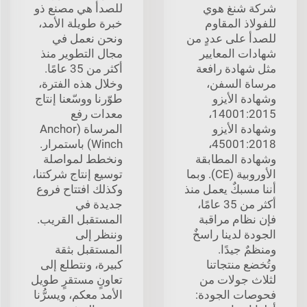
شركة شنغ هوي
للصدأ هي مصنع ذو
للفولاذ المقاوم
خبرة طويلة الأمد،
للصدأ على عددٍ من
ونحن نعمل في
شهادات المعايير
مجال التطوير منذ
مثل شهادة رافعة
أكثر من 35 عامًا.
مرساة السفن،
وخلال هذه الفترة،
وشهادة الأيزو
طوّرنا ووسّعنا إنتاج
14001:2015،
معدات رفع
وشهادة الأيزو
المرساة (Anchor
45001:2018،
Winch) باستمرار.
وشهادة المطابقة
ونخطط لمواصلة
الأوروبية (CE). وبما
توسيع إنتاج شركتنا،
أننا مسبكٌ يعمل منذ
وكذلك افتتاح فروع
أكثر من 35 عامًا،
جديدة في
فإن نظام مراقبة
المستقبل القريب.
الجودة لدينا راسخٌ
وننظر إلى
ومنظمٌ جيدًا.
المستقبل بثقة
وتُخضع منتجاتنا
كبيرة، ونتطلع إلى
لثلاث جولات من
تعاونٍ مستقرٍ طويل
فحوصات الجودة:
الأمد معكم، ويسرُّنا