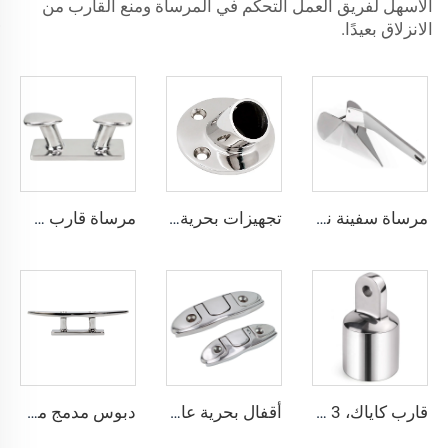
الأسهل لفريق العمل التحكم في المرساة ومنع القارب من
الانزلاق بعيدًا.
مرساة سفينة نمط Delta رسو من الفولاذ المقاوم للصدأ من الدرجة البحرية 316
تجهيزات بحرية من الفولاذ المقاوم للصدأ، قاعدة أنابيب درابزين قارب مستديرة بزوايا 30 و45 و60 و90 درجة، قاعدة دعامات أنبوبية 7/8" 22 مم
مرساة قارب شينهوي للقطع البحرية مرساة مزدوجة من الفولاذ المقاوم للصدأ 316 لربط القارب وتثبيته في الرصيف
قارب كاياك، 3 مقدمات، 4 مقدمات، تركيب أنبوب غطاء بيميني، نهاية عين، غطاء علوي 7/8" 22.4 مم للقوارب
أقفال بحرية عالية الجودة لأرصفة الموانئ، 5 بوصة، 6 بوصات، قفل قارب قابل للطي، من الفولاذ المقاوم للصدأ 316، أقفال قابلة للرفع للقوارب والكاياك
دبوس مدمج من الفولاذ المقاوم للصدأ 316 مصقول، عمود صاري 6 بوصة، إكسسوارات أجهزة بحرية، دبوس تثبيت القارب لليخوت والقوارب في الرصيف أو السطح