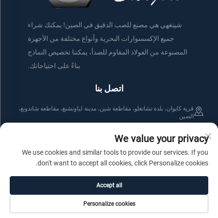
شينغهي هي مصنع للصب الدقيق في الصين! يمكنك شراء
جميع الإكسسوارات البحرية وأنواع مختلفة من الأجهزة
المصنوعة من الفولاذ المقاوم للصدأ، يمكننا تخصيص النماذج
بناءً على احتياجاتك.
اتصل بنا
قرية كايوان، بلدة تشانغلو، مقاطعة شين، مدينة لياوتشنغ، مقاطعة شاندونغ،
الصين
+86-176 61800508
+86-152 75660044
We value your privacy
We use cookies and similar tools to provide our services. If you
[email protected]
don't want to accept all cookies, click Personalize cookies.
Accept all
حقوق النشر © شركة شينشيان شينغهوي للمنتجات المعدنية الصدئة. جميع
Personalize cookies
الحقوق محفوظة
سياسة الخصوصية
المدونة