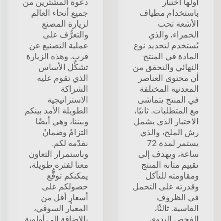
أولها اختبار
دعوة المشترين من
باستخدام مطياف
جميع أنحاء العالم
الأشعة تحت
لزيارة المصنع
الحمراء، والذي
والتعرُّف على
يُستخدم لتحديد نوع
عملية التصنيع عن
المادة في المنتج
قرب. وهذه الزيارة
النهائي والتحقق من
تشكِّل الأساس
أن محتوى العناصر
الذي تقوم عليه
المعدنية المختلفة
الشراكة
في المنتج يتماشى
الاستراتيجية
مع المتطلبات. ثانيًا،
الطويلة الأمد بينكم
الاختبار الذي يشمل
وبيننا، وهي أيضًا
رش الملح، والذي
التزامٌ وضمانٌ
يستمر لمدة 72
نقدّمه لكم.
ساعة، ويهدف إلى
وباستمرار التعاون
تقييم متانة المنتج
معنا لفترة طويلة،
ومقاومته للتآكل
يمكنكم توقُّع
وقدرته على التحمل
حصولكم على
في الظروف
أسعارٍ أقل من
القاسية. ثالثًا،
المعيار السوقي،
الفحص اليدوي
بالإضافة إلى أولوية