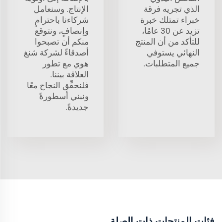
الذي تجريه فرقة
الإنتاج. وسنعامل
خبراء تمتلك خبرة
شركاءنا باحترامٍ
تزيد عن 30 عامًا،
وإنصافٍ، ونتوقع
للتأكد من أن المنتج
منكم أن تصبحوا
النهائي يستوفي
أصدقاءً لشركة شنغ
جميع المتطلبات.
هوي مع تطور
العلاقة بيننا.
فلنحقِّق النجاح معًا
ونبني أسطورةً
جديدةً.
فئات المنتجات ذات الصلة