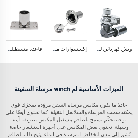
ونش كهربائي للمرساة البحرية 316، ونش كهربائي أفقي للمرساة البحرية، 5 طن، 10 طن، للقوارب
إكسسوارات معدات قوارب شينغهوي، مملوء بفتحة سطح 38 مم، من الفولاذ المقاوم للصدأ 316 مع مفتاح، مُكمل لسطح القارب البحري
قاعدة مستطيلة يدوية من الفولاذ المقاوم للصدأ 316 درجة 90
الميزات الأساسية لم winch مرساة السفينة
عادةً ما تكون مكابس مرساة السفن مزوّدة بمحرّك قوي
يمكنه سحب المرساة والسلاسل الثقيلة. كما تحتوي أيضًا على
لوحة تحكّم تسمح للطاقم بتشغيل المكبس بطريقة آمنة
وسهلة. تحتوي بعض المكابس على أجهزة استشعار خاصة
تُشير إلى مدى انخفاض المرساة في الماء. يتيح ذلك للطاقم