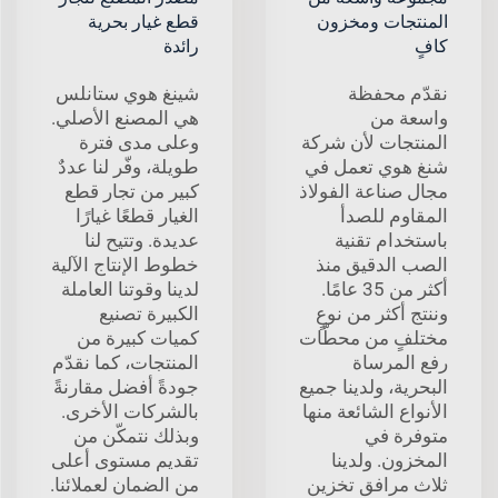
المنتجات ومخزون
قطع غيار بحرية
كافٍ
رائدة
نقدّم محفظة
شينغ هوي ستانلس
واسعة من
هي المصنع الأصلي.
المنتجات لأن شركة
وعلى مدى فترة
شنغ هوي تعمل في
طويلة، وفّر لنا عددٌ
مجال صناعة الفولاذ
كبير من تجار قطع
المقاوم للصدأ
الغيار قطعًا غيارًا
باستخدام تقنية
عديدة. وتتيح لنا
الصب الدقيق منذ
خطوط الإنتاج الآلية
أكثر من 35 عامًا.
لدينا وقوتنا العاملة
وننتج أكثر من نوعٍ
الكبيرة تصنيع
مختلفٍ من محطّات
كميات كبيرة من
رفع المرساة
المنتجات، كما نقدّم
البحرية، ولدينا جميع
جودةً أفضل مقارنةً
الأنواع الشائعة منها
بالشركات الأخرى.
متوفرة في
وبذلك نتمكّن من
المخزون. ولدينا
تقديم مستوى أعلى
ثلاث مرافق تخزين
من الضمان لعملائنا.