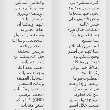
كبيرة منتشرة في
والتعامل المباشر
مدن ودول مختلفة
معنا يجنّبكم تدخل
نخزن فيها منتجاتنا.
الوسطاء وفروق
ونحن قادرون على
الأسعار الناتجة
شحن غالبية
عنهم. ويمكننا أن
الطلبات خلال فترة
نقدّم مجموعة
زمنية قصيرة جدًّا،
واسعة من الحلول
مما يسمح
المخصصة. وبما أننا
للمشترين باستلام
نستخدم رافعة
بضاعتهم في أقصر
مرسين السفينة،
وقتٍ ممكن. ولا
فإن ذلك يمكننا من
توجد أي مشكلةٍ
إنجاز عمليات
إطلاقًا حتى لو لم
الصب بدقة أعلى،
يكن المنتج
وإجراء عمليات
المطلوب هو ما
التشغيل العميقة
تريده، أو إذا رغبتَ
وكذلك التشغيل
في تخصيصه. إذ
باستخدام ماكينات
تتيح لك خطوط
التحكم الرقمي
الإنتاج لدينا تصنيع
(CNC). كما يمكننا
منتجك خلال أقصر
تصنيع منتجات