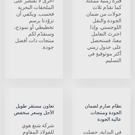
فترة زمنية ممكنة.
أخرى لا تقتصر على
كما نقدّم ثلاث
الملحقات البحرية
جولات من ضمان
فحسب. ويكفي أن
الجودة والنقل
تزوّدنا برسم
اللوجستي. وإذا
تخطيطي أو نموذج،
اخترتَ التعامل
وسنقدّم لكم
معنا، فستحصل
منتجات ذات أفضل
على جدول زمني
جودة.
أكثر موثوقيةٍ في
التسليم.
نظام صارم لضمان
تعاون مستقر طويل
الجودة ومنتجات
الأجل وسعر منخفض
عالية الجودة
شركة شنغ هوي
في البداية، حصلت
للفولاذ المقاوم