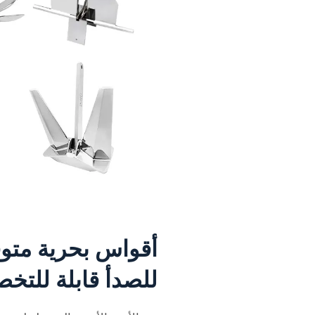
أقواس بحرية متوف
للصدأ قابلة للتخ