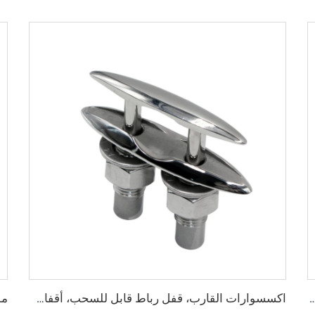
يلة من الفولاذ المقاوم للصدأ 316 لقوارب
اكسسوارات القارب، قفل رباط قابل للسحب، أقفال صب من الفولاذ المقاوم للصدأ G316 مقاس 125 مم