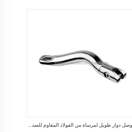
موصل دوار طويل لمرساة من الفولاذ المقاوم للصدأ AISI316