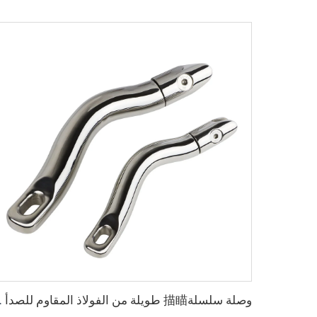
وصلة سلسلة描瞄 طو