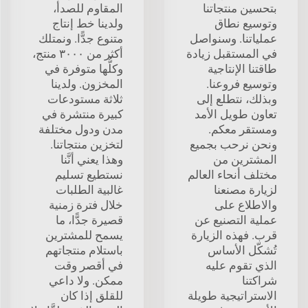
بتحسين منتجاتنا
المقاوم للصدأ،
وتوسيع نطاق
ولدينا خط إنتاج
عملياتنا. وسنواصل
متنوع جدًّا. ونمتلك
في المستقبل زيادة
أكثر من ٣٠٠٠ منتج،
طاقتنا الإنتاجية
وكلُّها متوفرة في
وتوسيع فروعنا.
المخزون. ولدينا
وبذلك، نتطلع إلى
ثلاثة مستودعات
تعاون طويل الأمد
كبيرة منتشرة في
ومستقر معكم.
مدن ودول مختلفة
ونحن نرحب بجميع
لتخزين منتجاتنا.
المشترين من
وهذا يعني أنَّنا
مختلف أنحاء العالم
نستطيع تسليم
لزيارة مصنعنا
غالبية الطلبات
والاطلاع على
خلال فترة زمنية
عملية التصنيع عن
قصيرة جدًّا، ما
قرب. فهذه الزيارة
يسمح للمشترين
تُشكّل الأساس
باستلام منتجاتهم
الذي تقوم عليه
في أقصر وقت
شراكتنا
ممكن. ولا داعي
الاستراتيجية طويلة
للقلق إذا كان