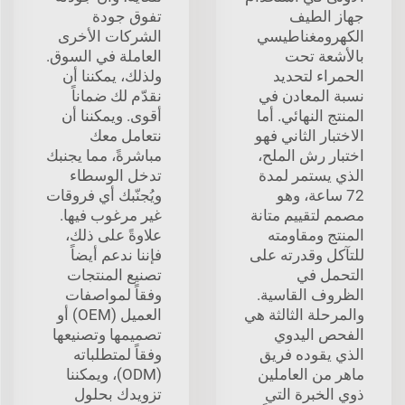
جهاز الطيف
تفوق جودة
الكهرومغناطيسي
الشركات الأخرى
بالأشعة تحت
العاملة في السوق.
الحمراء لتحديد
ولذلك، يمكننا أن
نسبة المعادن في
نقدّم لك ضماناً
المنتج النهائي. أما
أقوى. ويمكننا أن
الاختبار الثاني فهو
نتعامل معك
اختبار رش الملح،
مباشرةً، مما يجنبك
الذي يستمر لمدة
تدخل الوسطاء
72 ساعة، وهو
ويُجنّبك أي فروقات
مصمم لتقييم متانة
غير مرغوب فيها.
المنتج ومقاومته
علاوةً على ذلك،
للتآكل وقدرته على
فإننا ندعم أيضاً
التحمل في
تصنيع المنتجات
الظروف القاسية.
وفقاً لمواصفات
والمرحلة الثالثة هي
العميل (OEM) أو
الفحص اليدوي
تصميمها وتصنيعها
الذي يقوده فريق
وفقاً لمتطلباته
ماهر من العاملين
(ODM)، ويمكننا
ذوي الخبرة التي
تزويدك بحلول