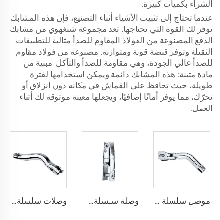
الشراء بكميات كبيرة.
عندما تحتاج إلى تثبيت الأشياء أثناء التصنيع، فإن هذه المشابك
توفر لك القوة التي تحتاجها. تعد مجموعة شنغهوي من مشابك
الدفع المصنوعة من الفولاذ المقاوم للصدأ مثالية للتطبيقات
الثقيلة وتوفر قبضة قوية ومتوازنة. مصنوعة من فولاذ مقاوم
للصدأ عالي الجودة، وهي مقاومة للصدأ والتآكل. مبنية من
مادة متينة: هذه المشابك دائمة ويمكن استخدامها لفترة
طويلة، حيث تحافظ على القماش في مكانه دون انزلاق أو
تحرّك، مما يوفر أمانًا إضافيًا، ويجعلها معينة موثوقة لك أثناء
العمل.
موصل سلسلة ثلاثي الدوران طويل من SHENGHUI، مصنوع من الفولاذ المقاوم للصدأ 316، ملحق بحري للقوارب يوفر قوة ومتانة تثبيت القارب
وصلة سلسلة描瞄 طويلة من الفولاذ المقاوم للصدأ 316 للمصنع مع سلسلة سفينة للبيع
وصلات سلسلة描瞄 طويلة من الفولاذ المقاوم للصدأ 316 للأجهزة البحرية من المصنع إكسسوارات قوارب