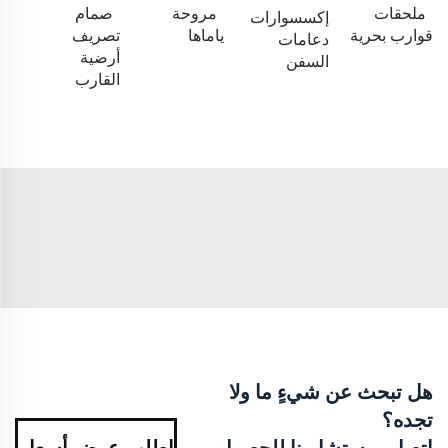
ملحقات
مروحة
صمام
إكسسوارات
قوارب بحرية
ياماها
تصريف
دعامات
أرضية
السفن
القارب
هل تبحث عن شيءٍ ما ولا
تجده؟
اتصل بمستشارينا للحصول
اطلب عرض أسعار