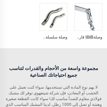
وصلة描瞄 قارب مزدوجة من الفولاذ المقاوم للصدأ 316 مع إكسسوارات الأجهزة البحرية لقوارب SHNEGHUI
وصلة سلسلة描瞄 طويلة من الفولاذ المقاوم للصدأ 316 لقوارب
مجموعة واسعة من الأحجام والقدرات لتناسب
جميع احتياجاتك الصناعية
لا يهم نوع المادة التي تستخدمها، سواء كنت تعمل على
الخشب أو المعادن، فإن شركة شينغهوي توفر لك مشبك
فولاذي مقاوم للصدأ مناسب لك! سواء كانت القطعة صغيرة
وهشة أو تصل إلى 1000 رطل، لدينا المشبك المناسب الذي