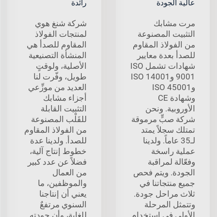
عالية الجودة
رائدة
مرت مشابك
شركة شنغ هوي
التثبيت المصنوعة
لمنتجات الفولاذ
من الفولاذ المقاوم
المقاوم للصدأ هي
للصدأ بعدة معايير
المنشأة التصنيعية
شهادات تشمل ISO
الأصلية، ولوقتٍ
9001 وISO 14001
طويل، وفّرت لنا
وISO 45001
العديد من موزِّعي
وشهادة CE
أجزاء مشابك
الأوروبية. ونحن
التثبيت القابلة
شركة صبٍّ مرموقة
للقَلْب المصنوعة
تمتلك سجلاً يمتد
من الفولاذ المقاوم
لـ35 عاماً. ولدينا
للصدأ. ولدينا عدة
عملية راسخة
خطوط إنتاج آلية،
وفعّالة لمراقبة
فضلاً عن عدد كبير
الجودة. ويتم فحص
من العمال
جميع منتجاتنا في
والموظفين، ما
ثلاث مراحل جودة.
يعني أن إنتاجنا
وتتمثل المرحلة
السنوي مرتفعٌ
الأولى في استخدام
للغاية، وأن جودته