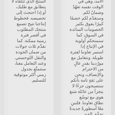
الأمد، وهي في
المنتج الذي تتلقَّاه لا
الوقت نفسه تعهّدٌ
يتطابق مع طلبك،
وضمانٌ لكم.
أو إذا احتجتَ إلى
وسنقدّم لكم خصمًا
تخصيصه. فخطوط
كبيرًا يفوق بكثير
إنتاجنا تتيح تصنيع
الخصومات السائدة
منتجك المطلوب
في السوق، كما
في أقصر فترة
سنمنحكم أولوية
زمنية ممكنة. كما
في الإنتاج إذا
نقدِّم ثلاث جولات
استمر تعاوننا لفترة
من ضمان الجودة
طويلة. ونتعامل مع
والنقل اللوجستي.
مورّدينا بقدرٍ عالٍ
وعند التعامل معنا،
من الاحترام
ستتمتَّع بجدول
والإنصاف، ونحن
زمني أكثر موثوقية
على ثقةٍ تامة بأنكم
للتسليم.
ستصبحون جزءًا لا
يتجزأ من عائلة شنغ
هوي مع توسّع
نطاق تعاوننا. فلنبنِ
معًا أسطورةً جديدةً
تحقّق الفوز