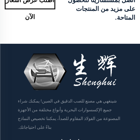
على مزيد من المنتجات
الآن
المتاحة.
شينغهي هي مصنع للصب الدقيق في الصين! يمكنك شراء
جميع الإكسسوارات البحرية وأنواع مختلفة من الأجهزة
المصنوعة من الفولاذ المقاوم للصدأ، يمكننا تخصيص النماذج
بناءً على احتياجاتك.