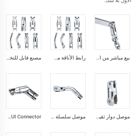
الأول بلا شك.
بيع مباشر من المصنع سلسلة مزدوجة محورية من الفولاذ المقاوم للصدأ 316 لربط الأناقة معدات بحرية ومكونات قوارب للسفن / اليخوت
رابط الأناقة من SHENGHUI، سلسلة رابط الأناقة المحوري المزدوج من الفولاذ المقاوم للصدأ 316 لمكونات معدات بحرية للقوارب
مصنع قابل للتخصيص رابط سلسلة الأناقة المحوري من الفولاذ المقاوم للصدأ 316 لمعدات بحرية وملحقات للقوارب
موصل دوار ثقيل SHENGHUI من الفولاذ المقاوم للصدأ 316 لسلسلة الأنبوب البحري للقوارب مع دوران 360 درجة ومزدوج الدوران
موصل سلسلة ثلاثي الدوران طويل من SHENGHUI، مصنوع من الفولاذ المقاوم للصدأ 316، ملحق بحري للقوارب يوفر قوة ومتانة تثبيت القارب
SHNEGHUI Connector ثلاثي الاتصال سلسلة Anchor فولاذ مقاوم للصدأ 316 معدات بحرية مغزل / قطعة متصلة بسلسلة Anchor