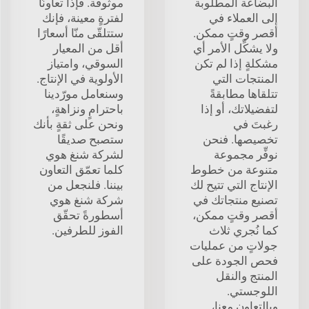
البضاعة المطلوبة
موثوقة. فإذا تعاونّا
إلى العملاء في
لفترةٍ معينة، فإنك
أقصر وقتٍ ممكن.
ستتلقّى منّا أسعارًا
ولا يشكِّل الأمر أي
أقل من المعيار
مشكلةٍ إذا لم تكن
السوقي، وامتياز
المنتجات التي
الأولوية في الإنتاج.
تتلقاها مطابقةً
وسنعامل مورّدينا
لتفضيلاتك، أو إذا
باحترامٍ ونزاهةٍ،
رغبتَ في
ونحن على ثقةٍ بأنك
تخصيصها. فنحن
ستصبح صديقًا
نوفِّر مجموعة
لشركة شنغ هوي
متنوعة من خطوط
كلما تعمّق التعاون
الإنتاج التي تتيح لك
بيننا. فلنجعل من
تصنيع منتجاتك في
شركة شنغ هوي
أقصر وقتٍ ممكن،
أسطورةً تحقّق
كما نُجري ثلاث
الفوز للطرفين.
جولاتٍ من عمليات
فحص الجودة على
المنتج والنقل
اللوجستي.
وبالتعاون معنا،