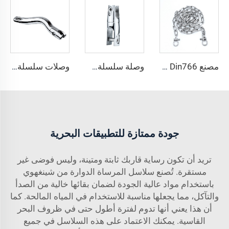
مصنع Din766 سلسلة描Anchor فولاذ مقاوم للصدأ 8 مم رابط بحري 316 حديد سلسلة Anchor حديد سلسلة Stainless Steel Split
وصلة سلسلة描瞄 طويلة من الفولاذ المقاوم للصدأ 316 للمصنع مع سلسلة سفينة للبيع
وصلات سلسلة描瞄 طويلة من الفولاذ المقاوم للصدأ 316 للأجهزة البحرية من المصنع إكسسوارات قوارب
جودة ممتازة للتطبيقات البحرية
تريد أن تكون رساية قاربك ثابتة ومتينة، وليس فوضى غير
مستقرة. تُصنع سلاسل المرساة الدوارة من شينغهوي
باستخدام مواد عالية الجودة لضمان بقائها خالية من الصدأ
والتآكل، مما يجعلها مناسبة للاستخدام في المياه المالحة. كما
أن هذا يعني أنها تدوم لفترة أطول حتى في ظروف البحر
القاسية. يمكنك الاعتماد على هذه السلاسل في جميع