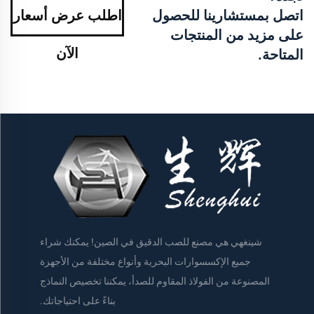
اتصل بمستشارينا للحصول
اطلب عرض أسعار
على مزيد من المنتجات
الآن
المتاحة.
شينغهي هي مصنع للصب الدقيق في الصين! يمكنك شراء
جميع الإكسسوارات البحرية وأنواع مختلفة من الأجهزة
المصنوعة من الفولاذ المقاوم للصدأ، يمكننا تخصيص النماذج
بناءً على احتياجاتك.