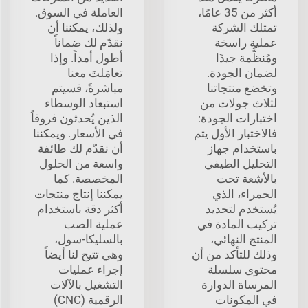
أكثر من 35 عامًا،
العاملة في السوق.
تمتلك الشركة
ولذلك، يمكننا أن
عملية راسخة
نقدّم لك ضماناً
ومُنظَّمة جيدًا
أطول أمداً. وإذا
لضمان الجودة.
تعامَلتَ معنا
وتخضع منتجاتنا
مباشرةً، فسيتم
لثلاث جولات من
استبعاد الوسطاء
اختبارات الجودة:
الذين يُحدثون فروقاً
فالاختبار الأول يتم
في الأسعار. ويمكننا
باستخدام جهاز
أن نقدّم لك طائفة
التحليل الطيفي
واسعة من الحلول
بالأشعة تحت
المخصصة. كما
الحمراء، الذي
يمكننا إنتاج منتجات
يُستخدم لتحديد
أكثر دقة باستخدام
تركيب المادة في
عملية الصب
المنتج النهائي،
بالسليكا-سول،
وذلك للتأكد من أن
وهي تتيح لنا أيضاً
محتوى سلسلة
إجراء عمليات
المرساة الدوارة
التشغيل بالآلات
في المكونات
الرقمية (CNC)