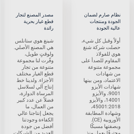
نظام صارم لضمان
مصدر المصنع لتجار
الجودة ومنتجات
قطع غيار بحرية
عالية الجودة
رائدة
أولاً وقبل كل شيء،
شينغ هوي ستانلس
حصلت شركة شنغ
هي المصنع الأصلي.
هوي للفولاذ
ولوقتٍ طويل،
المقاوم للصدأ على
وفّرت لنا مجموعة
مجموعة متنوعة
متنوعة من تجار
من شهادات
قطع الغيار مختلف
الاعتماد، ومن بينها
الأجزاء. ولدينا خط
شهادات الأيزو
إنتاج آلي لسلاسل
9001، والأيزو
المرساة الدوارة،
14001، والأيزو
فضلاً عن عدد كبير
45001:2018،
من العمال، ما
وشهادة المطابقة
يجعل إنتاجنا عالي
الأوروبية (CE).
الكفاءة وجودتنا
وبصفتها مسبكًا
أفضل من جودة
محترفًا يعمل منذ
العديد من الشركات