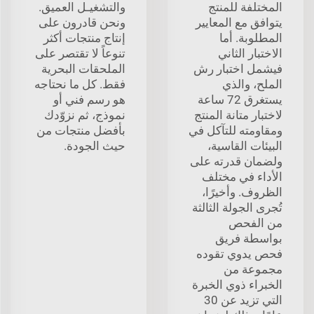
المختلفة للمنتج
والتشغيـل العميق.
يتوافق مع المعايير
ونحن قادرون على
المطلوبة. أما
إنتاج منتجات أكثر
الاختبار الثاني
تنوعاً لا تقتصر على
فيشمل اختبار رش
الملحقات البحرية
الملح، والذي
فقط. كل ما نحتاجه
يستغرق 72 ساعة
هو رسم فني أو
لاختبار متانة المنتج
نموذج، ثم نزوّدك
ومقاومته للتآكل في
بأفضل منتجات من
البيئات القاسية،
حيث الجودة.
ولضمان قدرته على
الأداء في مختلف
الظروف. وأخيرًا،
تُجرى الجولة الثالثة
من الفحص
بواسطة فريق
فحص يدوي تقوده
مجموعة من
الخبراء ذوي الخبرة
التي تزيد عن 30