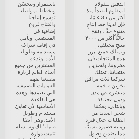
الدقيق للفولاذ
باستمرار ونتحسّن.
المقاوم للصدأ منذ
ونخطط لمواصلة
أكثر من 35 عامًا،
توسيع إنتاجنا
فإن لدينا خط إنتاجٍ
وافتتاح فروع
متنوعٍ جدًّا. وننتج
إضافية في
حاليًّا أكثر من ٣٠٠٠
المستقبل. ونأمل
منتجٍ مختلفٍ،
في إقامة شراكة
ونمتلك جميع أبرز
مستدامة وطويلة
هذه المنتجات في
الأمد. وندعو
مخزوننا. ولتخزين
المشترين من جميع
منتجاتنا، تمتلك
أنحاء العالم لزيارة
شركتنا ثلاث مرافق
مصنعنا لفهم
تخزين ضخمة
العمليات التصنيعية
منتشرة في مدن
التي نعتمدها. وهذه
ودول مختلفة.
هي القاعدة
وبالتالي، يمكننا
الأساسية لأي تعاون
شحن العديد من
مستدام وطويل
الطلبات خلال فترة
الأمد. وهي أيضًا
زمنية قصيرة نسبيًّا،
ضمانةٌ لك وسلسلة
مما يضمن وصول
تثبيت دوارة