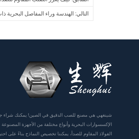
التالي:
الهندسة وراء المفاصل البحرية ذات 
شينغهي هي مصنع للصب الدقيق في الصين! يمكنك شراء ج
الإكسسوارات البحرية وأنواع مختلفة من الأجهزة المصنوعة 
الفولاذ المقاوم للصدأ، يمكننا تخصيص النماذج بناءً على احتي