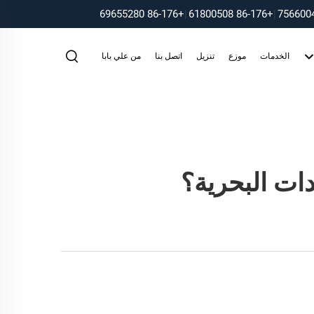
+86-176 69655280
|
+86-176 61800508
|
الخدمات
موزع
تنزيل
اتصل بنا
من علي بابا
دات البحرية؟