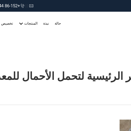
+86-152 75660044
|
|
حالة
نبذة
المنتجات
تخصيص
ر الرئيسية لتحمل الأحمال للمع