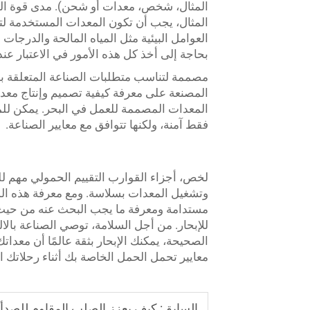
المثال، شخص، معدات أو شحن). مدى قوة ال
المثال، يجب أن تكون المعدات المستخدمة لتث
العوامل البيئية مثل المياه المالحة والدرجا
بحاجة إلى أخذ كل هذه الأمور في الاعتبار عن
مصممة لتناسب متطلبات الصناعة المتعلقة ب
المصنعة على معرفة كيفية تصميم وإنتاج معدا
المعدات المصممة للعمل في البحر. يمكن للم
فقط آمنة، ولكنها تتوافق مع معايير الصناعة.
لخص،
أجزاء القوارب
التقييم الحمولي مهم لل
وتشغيل المعدات بسلاسة. ومع معرفة هذه الم
مستدامة ومعرفة ما يجب البحث عنه من حيث ا
للإبحار. من أجل السلامة، توصي الصناعة بالا
الصحيحة، يمكنك الإبحار بثقة عالمًا أن معداتك
معايير تحمل الحمل الخاصة بك أثناء رحلاتك ال
السابق:
كيف يعزز الصلب المقاوم للصدأ من الدرجة ا