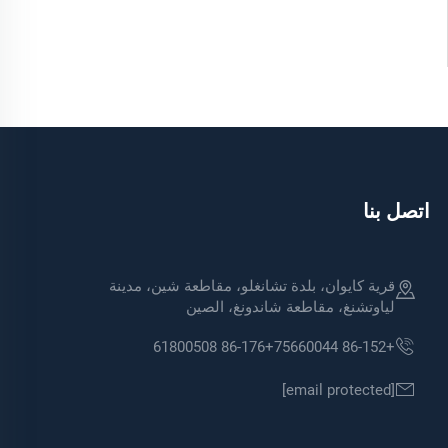
اتصل بنا
قرية كايوان، بلدة تشانغلو، مقاطعة شين، مدينة
لياوتشنغ، مقاطعة شاندونغ، الصين
+86-176 61800508
+86-152 75660044
[email protected]