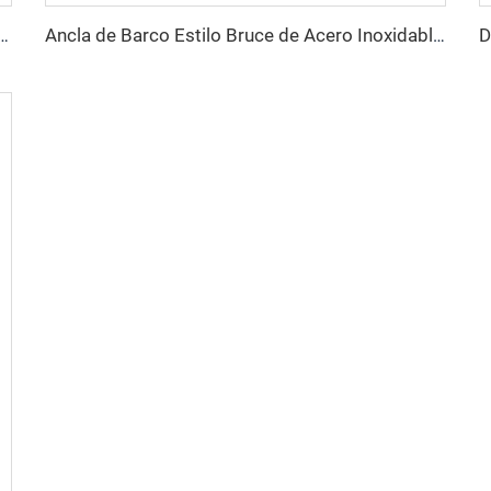
lo Delta para Barcos de Acero Inoxidable Marítimo Grado 316
Ancla de Barco Estilo Bruce de Acero Inoxidable Marítimo Grado 316