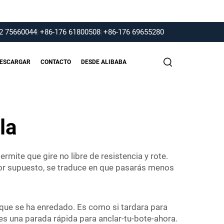
2 75660044
|
+86-176 61800508
|
+86-176 69655280
ESCARGAR
CONTACTO
DESDE ALIBABA
la
ermite que gire no libre de resistencia y rote.
 por supuesto, se traduce en que pasarás menos
 que se ha enredado. Es como si tardara para
s una parada rápida para anclar-tu-bote-ahora.