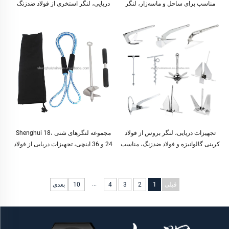
مناسب برای ساحل و ماسه‌زار، لنگر
دریایی، لنگر استخری از فولاد ضدزنگ
پیچی از فولاد ضدزنگ همراه با دسته
316 برای قایت‌سواری
جداشدنی، طناب بانجی و کیف حمل
تجهیزات دریایی، لنگر بروس از فولاد
مجموعه لنگرهای شنی Shenghui 18،
کربنی گالوانیزه و فولاد ضدزنگ، مناسب
24 و 36 اینچی، تجهیزات دریایی از فولاد
برای کشتی، قایق بادی و یاتاقان
ضدزنگ 316، لنگر پیچی برای قایق کایاک
و ساحل
...
قبلی
1
2
3
4
10
بعدی