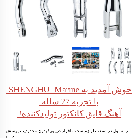
خوش آمدید به SHENGHUI Marine 
با تجربه 27 ساله 
آهنگ قایق 
کانکتور 
تولیدکننده! 
— رتبه اول در صنعت لوازم سخت افزار دریایی! بدون محدودیت پرسش 
کنید! 