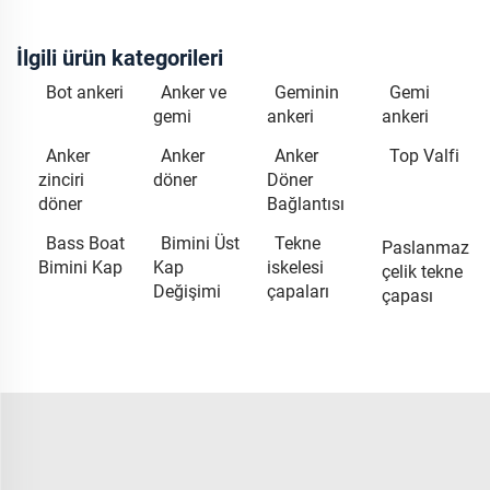
İlgili ürün kategorileri
Bot ankeri
Anker ve
Geminin
Gemi
gemi
ankeri
ankeri
Anker
Anker
Anker
Top Valfi
zinciri
döner
Döner
döner
Bağlantısı
Bass Boat
Bimini Üst
Tekne
Paslanmaz
Bimini Kap
Kap
iskelesi
çelik tekne
Değişimi
çapaları
çapası