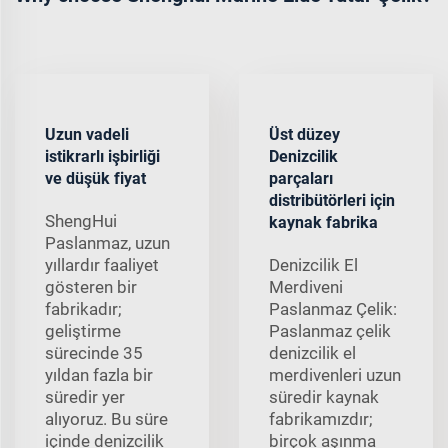
Uzun vadeli
Üst düzey
istikrarlı işbirliği
Denizcilik
ve düşük fiyat
parçaları
distribütörleri için
ShengHui
kaynak fabrika
Paslanmaz, uzun
yıllardır faaliyet
Denizcilik El
gösteren bir
Merdiveni
fabrikadır;
Paslanmaz Çelik:
geliştirme
Paslanmaz çelik
sürecinde 35
denizcilik el
yıldan fazla bir
merdivenleri uzun
süredir yer
süredir kaynak
alıyoruz. Bu süre
fabrikamızdır;
içinde denizcilik
birçok aşınma