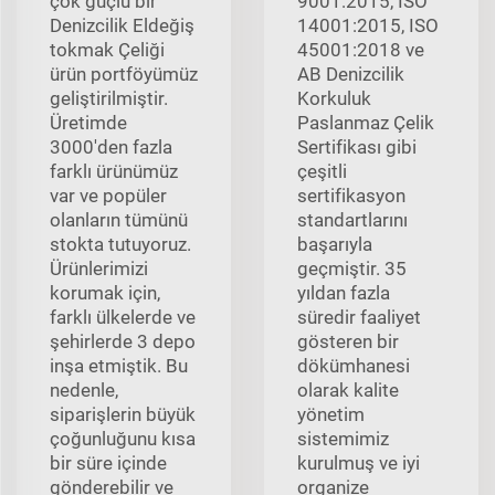
çok güçlü bir
9001:2015, ISO
Denizcilik Eldeğiş
14001:2015, ISO
tokmak Çeliği
45001:2018 ve
ürün portföyümüz
AB Denizcilik
geliştirilmiştir.
Korkuluk
Üretimde
Paslanmaz Çelik
3000'den fazla
Sertifikası gibi
farklı ürünümüz
çeşitli
var ve popüler
sertifikasyon
olanların tümünü
standartlarını
stokta tutuyoruz.
başarıyla
Ürünlerimizi
geçmiştir. 35
korumak için,
yıldan fazla
farklı ülkelerde ve
süredir faaliyet
şehirlerde 3 depo
gösteren bir
inşa etmiştik. Bu
dökümhanesi
nedenle,
olarak kalite
siparişlerin büyük
yönetim
çoğunluğunu kısa
sistemimiz
bir süre içinde
kurulmuş ve iyi
gönderebilir ve
organize