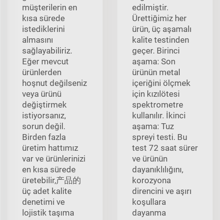
müşterilerin en
edilmiştir.
kısa sürede
Ürettiğimiz her
istediklerini
ürün, üç aşamalı
almasını
kalite testinden
sağlayabiliriz.
geçer. Birinci
Eğer mevcut
aşama: Son
ürünlerden
ürünün metal
hoşnut değilseniz
içeriğini ölçmek
veya ürünü
için kızılötesi
değiştirmek
spektrometre
istiyorsanız,
kullanılır. İkinci
sorun değil.
aşama: Tuz
Birden fazla
spreyi testi. Bu
üretim hattımız
test 72 saat sürer
var ve ürünlerinizi
ve ürünün
en kısa sürede
dayanıklılığını,
üretebilir,产品的
korozyona
üç adet kalite
direncini ve aşırı
denetimi ve
koşullara
lojistik taşıma
dayanma