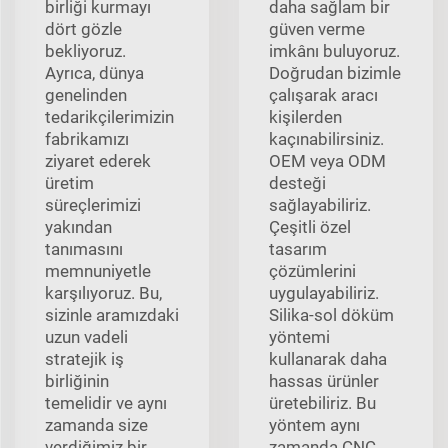
birliği kurmayı
daha sağlam bir
dört gözle
güven verme
bekliyoruz.
imkânı buluyoruz.
Ayrıca, dünya
Doğrudan bizimle
genelinden
çalışarak aracı
tedarikçilerimizin
kişilerden
fabrikamızı
kaçınabilirsiniz.
ziyaret ederek
OEM veya ODM
üretim
desteği
süreçlerimizi
sağlayabiliriz.
yakından
Çeşitli özel
tanımasını
tasarım
memnuniyetle
çözümlerini
karşılıyoruz. Bu,
uygulayabiliriz.
sizinle aramızdaki
Silika-sol döküm
uzun vadeli
yöntemi
stratejik iş
kullanarak daha
birliğinin
hassas ürünler
temelidir ve aynı
üretebiliriz. Bu
zamanda size
yöntem aynı
verdiğimiz bir
zamanda CNC