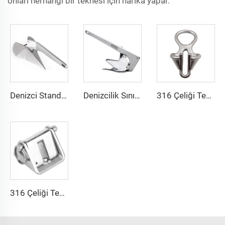
onları herhangi bir teknesi için harika yapar.
Denizci Standartı 316 Çelikli Bot Delta Stili Yerleşim Ankörü
Denizcilik Sınıfı 316 Çeliği Bruce Stili Pençe Tekne Yığma Ankeri
316 Çeliği Tekne Anker Zinciri Durdurucu
316 Çeliği Tekne Anker Zinciri Durma Kilidi