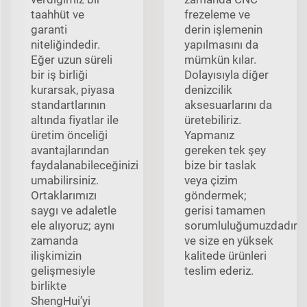
taahhüt ve
frezeleme ve
garanti
derin işlemenin
niteliğindedir.
yapılmasını da
Eğer uzun süreli
mümkün kılar.
bir iş birliği
Dolayısıyla diğer
kurarsak, piyasa
denizcilik
standartlarının
aksesuarlarını da
altında fiyatlar ile
üretebiliriz.
üretim önceliği
Yapmanız
avantajlarından
gereken tek şey
faydalanabileceğinizi
bize bir taslak
umabilirsiniz.
veya çizim
Ortaklarımızı
göndermek;
saygı ve adaletle
gerisi tamamen
ele alıyoruz; aynı
sorumluluğumuzdadır
zamanda
ve size en yüksek
ilişkimizin
kalitede ürünleri
gelişmesiyle
teslim ederiz.
birlikte
ShengHui’yi