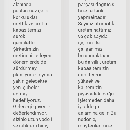
alanında
parçası dağıtıcısı
paslanmaz çelik
bize tedarik
korkuluklar
yapmaktadır.
ürettik ve üretim
Sayısız otomatik
kapasitemizi
üretim hattımız
sürekli
ve çok sayıda
genişlettik.
işçimiz ile
Şirketimizin
çalışanımız
üretimini ilerleyen
bulunmaktadır;
dönemlerde de
bu da yıllık üretim
sürdürmeyi
kapasitemizin
planlıyoruz; ayrıca
son derece
yakın gelecekte
yüksek ve
yeni şubeler
kalitemizin
açmayı
piyasadaki çoğu
hedefliyoruz.
işletmeden daha
Geleceği güvenle
iyi olduğu
değerlendiriyor,
anlamına gelir. Bu
sizinle uzun vadeli
nedenle,
ve istikrarlı bir iş
müşterilerimize