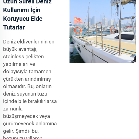
Uzun Süreli Deniz
Kullanımı İçin
Koruyucu Elde
Tutarlar
Deniz eldivenlerinin en
büyük avantajı,
stainless çelikten
yapılmaları ve
dolayısıyla tamamen
çürükten arındırılmış
olmasıdır. Bu, onların
deniz suyunun tuzu
içinde bile bırakılırlarsa
zamanla
büzüşmeyecek veya
çürümeyecek anlamına
gelir. Şimdi- bu,
botunuzu yıllarca