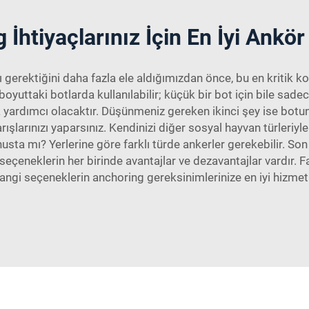
 İhtiyaçlarınız İçin En İyi Ankö
 gerektiğini daha fazla ele aldığımızdan önce, bu en kritik k
uttaki botlarda kullanılabilir; küçük bir bot için bile sadece
 yardımcı olacaktır. Düşünmeniz gereken ikinci şey ise botun
arışlarınızı yaparsınız. Kendinizi diğer sosyal hayvan türler
ta mı? Yerlerine göre farklı türde ankerler gerekebilir. Son ol
eçeneklerin her birinde avantajlar ve dezavantajlar vardır. Fa
 hangi seçeneklerin anchoring gereksinimlerinize en iyi hizmet 