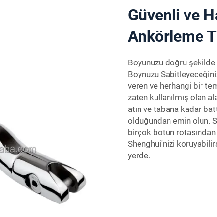
Güvenli ve H
Ankörleme Te
Boyunuzu doğru şekilde
Boynuzu Sabitleyeceğiniz
veren ve herhangi bir te
zaten kullanılmış olan al
atın ve tabana kadar bat
olduğundan emin olun. So
birçok botun rotasından
Shenghui'nizi koruyabilir
yerde.