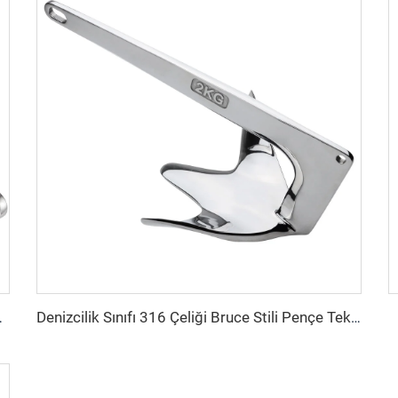
i Yerleşim Ankörü
Denizcilik Sınıfı 316 Çeliği Bruce Stili Pençe Tekne Yığma Ankeri