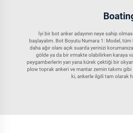
Boating
İyi bir bot anker adayının neye sahip olması
başlayalım. Bot Boyutu Numara 1: Model, tüm boy
daha ağır olanı açık suarda yerinizi korumanıza
gölde ya da bir ırmakte olabilirken karaya v
peygamberlerin yan yana kürek çektiği bir okyanus
plow toprak ankeri ve mantar zemin takımı gibi s
ki, ankerle ilgili tam olarak