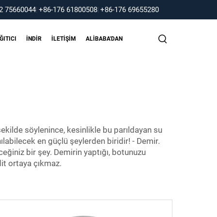
2 75660044
|
+86-176 61800508
|
+86-176 69655280
ĞITICI
İNDIR
İLETIŞIM
ALIBABA'DAN
şekilde söylenince, kesinlikle bu parıldayan su
labilecek en güçlü şeylerden biridir! - Demir.
eğiniz bir şey. Demirin yaptığı, botunuzu
dit ortaya çıkmaz.