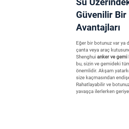
Su Üzerindek
Güvenilir Bi
Avantajları
Eğer bir botunuz var ya 
çanta veya araç kutusund
Shenghui
anker ve gemi
bu, sizin ve gemideki tüm 
önemlidir. Akşam yatark
size kaçmasından endişe
Rahatlayabilir ve botunu
yavaşça ilerlerken geriye 