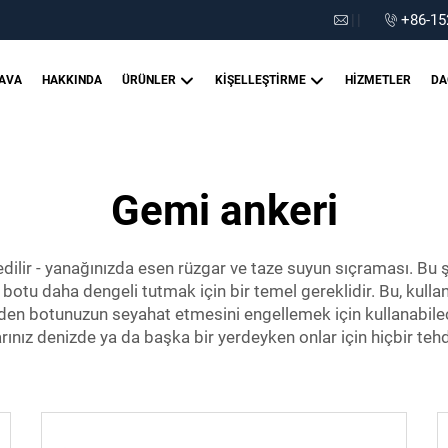
|
|
+86-15
AVA
HAKKINDA
ÜRÜNLER
KIŞELLEŞTIRME
HIZMETLER
DA
Gemi ankeri
sedilir - yanağınızda esen rüzgar ve taze suyun sıçraması. Bu 
tu daha dengeli tutmak için bir temel gereklidir. Bu, kullanı
den botunuzun seyahat etmesini engellemek için kullanabilec
rınız denizde ya da başka bir yerdeyken onlar için hiçbir teh