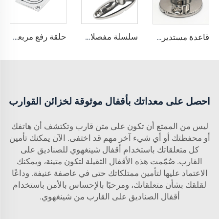
سلسلة مفصلات سطحية متينة للتجهيزات البحرية لغطاء بيميني، إكسسوارات بحرية للإبحار بالقارب
حلقة رفع مربعة مدمجة من الفولاذ المقاوم للصدأ AISI316
قاعدة مستديرة من الفولاذ المقاوم للصدأ AISI316 بقطر 90
احصل على معداتك بأقفال موثوقة لخزائن القوارب
ليس من الممتع أن تكون على متن قارب وتكتشف أن هاتفك
أو محفظتك أو أي شيء آخر مهم قد اختفى. الآن يمكنك تأمين
كل متعلقاتك باستخدام أقفال شينغهوي للصناديق على
القارب. صُمّمت هذه الأقفال الثقيلة لتكون متينة، ويمكنك
الاعتماد عليها لتأمين ممتلكاتك حتى في عاصفة عنيفة. وداعًا
لقلقك بشأن متعلقاتك، ومرحبًا بالإحساس بالأمن باستخدام
أقفال الصناديق على القارب من شينغهوي.