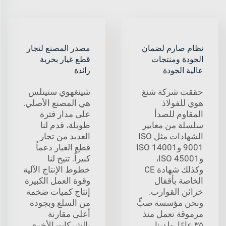
نظام صارم لضمان
مصدر المصنع لتجار
الجودة ومنتجات
قطع غيار بحرية
عالية الجودة
رائدة
حققت شركة شنغ
شينغهوي ستينلس
هوي للفولاذ
هي المصنع الأصلي.
المقاوم للصدأ
على مدار فترة
سلسلة من معايير
طويلة، قدم لنا
الشهادات مثل ISO
العديد من تجار
9001 وISO 14001
قطع الغيار دعماً
وISO 45001،
كبيراً. تتيح لنا
وكذلك شهادة CE
خطوط الإنتاج الآلية
الخاصة بأقفال
وقوة العمل الكبيرة
خزائن القوارب.
إنتاج كميات ضخمة
ونحن مؤسسة صبٍّ
من السلع وبجودة
مرموقة تعمل منذ
أعلى مقارنة
٣٥ عامًا. ولدينا
بالشركات الأخرى.