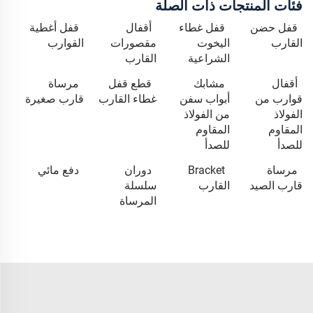
فئات المنتجات ذات الصلة
قفل حضن
قفل غطاء
أقفال
قفل أغطية
القارب
اليخوت
مقصورات
القوارب
الشراعية
القارب
أقفال
مشابك
قطع قفل
مرساة
قوارب من
أبواب سفن
غطاء القارب
قارب صغيرة
الفولاذ
من الفولاذ
المقاوم
المقاوم
للصدأ
للصدأ
مرساة
Bracket
دوران
دفع مائي
قارب الصيد
القارب
سلسلة
المرساة