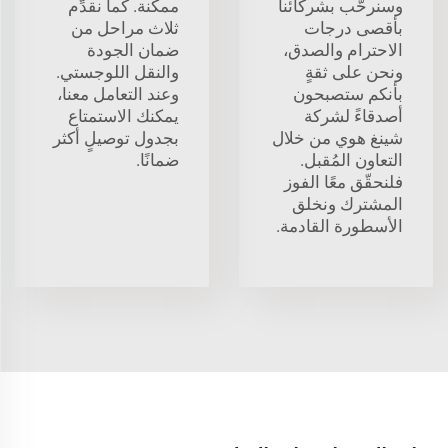
وسنرحّب بشركائنا
ممكنة. كما نقدِّم
بأقصى درجات
ثلاث مراحل من
الاحترام والصدق،
ضمان الجودة
ونحن على ثقةٍ
والنقل اللوجستي.
بأنكم ستصبحون
وعند التعامل معنا،
أصدقاءً لشركة
يمكنك الاستمتاع
شينغ هوي من خلال
بجدول توصيلٍ أكثر
التعاون المُقبل.
ضمانًا.
فلنحقّق معًا الفوز
المشترك ونخلق
الأسطورة القادمة.