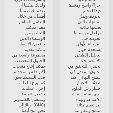
إجراءٌ راسخٌ ومنظمٌ
ولذلك يمكننا أن
جيدًا لفحص
نقدم لك ضماناً
الجودة. وتمرُّ
أفضل. من خلال
المنتجات التي
التعامل المباشر
نصنعها بثلاث
معنا، يمكنك
مراحل من ضبط
التخلص من
الجودة. في
الوسطاء الذين
المرحلة الأولى،
يرفعون الأسعار.
يُستخدم جهاز
يمكننا تقديم
التحليل الطيفي
مجموعة واسعة من
بالأشعة تحت
الحلول المخصصة.
الحمراء للتحقق من
يمكننا إنتاج منتجات
محتوى المعدن في
أكثر دقة باستخدام
المنتج النهائي. كما
صب السيليكا-سول.
يتضمَّن الاختبار
كما يتيح لنا ذلك
اختبار رش الملح،
إجراء عمليات
الذي يستمر لمدة
تشغيل عميقة
٧٢ ساعة ويهدف
وتشغيل بالكمبيوتر
إلى تقييم متانة
(CNC). وبالتالي،
المنتج ومقاومته
نحن ننتج أيضاً