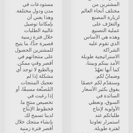
المشترين من
مستودعات في
مختلف أنحاء العالم
مدن ودول مختلفة.
لزيارة المصنع
وهذا يعني أن
والتعرّف على
بإمكاننا توصيل
عملية التصنيع.
غالبية الطلبات
وهذه هي الأساس
خلال فترة زمنية
الذي تقوم عليه
قصيرة جدًّا، ما يتيح
الشراكة
للمشترين الحصول
الاستراتيجية طويلة
على منتجاتهم في
الأمد بينكم وبيننا،
أقصر وقتٍ ممكن.
كما أنها تعهّدٌ
وبالطبع لا توجد أي
وضمانٌ لكم.
مشكلة إذا لم
وسنقدّم لكم خصمًا
تعجبك المنتجات
يفوق بكثير الأسعار
المُصنَّعة مسبقًا، أو
السائدة في
إذا رغبت في
السوق، ونعطي
تخصيص منتجٍ ما.
الأولوية لإنتاج
فخطوط الإنتاج
طلباتكم عند
لدينا تسمح لك
استمرار تعاوننا
بإنشاء منتجك خلال
لفترة طويلة.
أقصر فترة زمنية