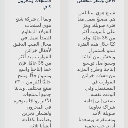
الأجل وسعر منخفض
المنتجات ومخزون
كافٍ
شينغ هوي ستانلس
هي مصنعٌ يعمل منذ
وبما أن شركة شنغ
فترة طويلة، ومرّ
هوي لمنتجات
على تأسيسه أكثر
الفولاذ المقاوم
من 35 عامًا، وقد
للصدأ تعمل في
كنّا خلال هذه الفترة
مجال الصب الدقيق
ننمو باستمرار
لأقفال خزائن
ونحسّن من أدائنا.
القوارب منذ أكثر
وسنواصل توسيع
من 35 عامًا، فإن
إنتاجنا وطرح المزيد
خط إنتاجنا واسع
من قفلات خزائن
ومتنوع جدًّا. وننتج
القوارب في
حاليًّا أكثر من ٣٣٠٠
المستقبل. وفي
منتجٍ مختلف، ولدينا
الوقت نفسه،
جميع المنتجات
نسعى إلى إقامة
الأكثر رواجًا متوفرة
شراكة تعاونية
في المخزون.
طويلة الأمد
ولضمان تخزين
ومستقرة، ويسعدنا
بضاعتنا بكفاءة،
أن نرحب بجميع
أنشأنا ثلاثة