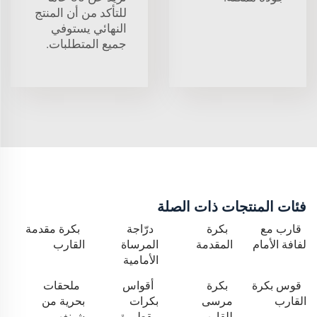
للتأكد من أن المنتج
النهائي يستوفي
جميع المتطلبات.
فئات المنتجات ذات الصلة
قارب مع
بكرة
درّاجة
بكرة مقدمة
لفافة الأمام
المقدمة
المرساة
القارب
الأمامية
قوس بكرة
بكرة
أقواس
ملحقات
القارب
مرسى
بكرات
بحرية من
للقارب
مقطورة
شينغهي