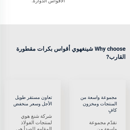
الأقواس الدوارة.
Why choose شينغهوي أقواس بكرات مقطورة
القارب?
مجموعة واسعة من
تعاون مستقر طويل
المنتجات ومخزون
الأجل وسعر منخفض
كافٍ
شركة شنغ هوي
نقدّم مجموعة
لمنتجات الفولاذ
واسعة من
المقاوم للصدأ هي