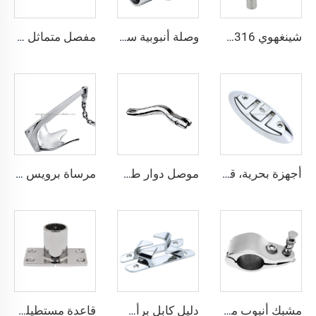
شينغهوي SS316، قفل من الفولاذ المقاوم للصدأ، أجهزة بحرية، قفل رفع بحري، قفل قابل للرفع، قفل قارب، تثبيت وإرساء
وصلة أنبوبية سريعة الإطلاق مع دبوس، تجهيزات بحرية من الفولاذ المقاوم للصدأ
مفصل متماثل 76×38 مم، من الفولاذ المقاوم للصدأ، إكسسوارات بحرية
أجهزة بحرية، قطع غيار قوارب من الفولاذ المقاوم للصدأ 316، مشابك سطح القارب من الفولاذ المقاوم للصدأ
موصل دوار طويل لمرساة من الفولاذ المقاوم للصدأ AISI316
مرساة برويس من الفولاذ المقاوم للصدأ AISI316
مشبك أنبوب مفتوح مصبوب مع دبوس من الفولاذ المقاوم للصدأ لأغراض بحرية
دليل كابل برأس مائل من الفولاذ المقاوم للصدأ AISI316 (يسار/يمين)
قاعدة مستطيلة يدوية من الفولاذ المقاوم للصدأ 316 درجة 90