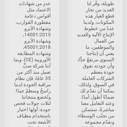
طويلة، وفّر لنا
عددٍ من شهادات
العديد من تجار
الاعتماد مثل
قطع الغيار هذه
أقواس دعامة
المكونات. ولدينا
مقطورة القوارب،
عددٌ من خطوط
وشهادة الأيزو
الإنتاج الآلية والعديد
14001:2015،
من العمال
وشهادة الأيزو
والموظفين، ما
45001:2018،
يعني أن إنتاجنا
وشهادة المطابقة
السنوي مرتفعٌ جدًّا،
الأوروبية (CE). وبما
وأن جودته تفوق
أننا شركة صبٍّ
جودة معظم
تعمل منذ أكثر من
الشركات العاملة
35 عامًا، فإن نظام
في السوق. ولذلك،
مراقبة الجودة لدينا
يمكننا أن نقدّم لك
راسخٌ ومنظمٌ جيدًا.
ضمانًا أطول أمدًا.
وتُخضع منتجاتنا
وعند التعامل معنا
لثلاث جولات فحص
مباشرةً، ستتمكن
جودة: أولها اختبار
من تجنّب الوسطاء.
باستخدام مطياف
ونقدّم مجموعة
الأشعة تحت