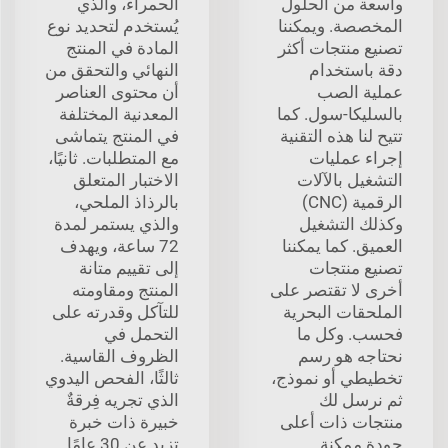
واسعة من الحلول
الحمراء، والذي
المخصصة. ويمكننا
يُستخدم لتحديد نوع
تصنيع منتجات أكثر
المادة في المنتج
دقة باستخدام
النهائي والتحقق من
عملية الصب
أن محتوى العناصر
بالسليكا-سول. كما
المعدنية المختلفة
تتيح لنا هذه التقنية
في المنتج يتماشى
إجراء عمليات
مع المتطلبات. ثانيًا،
التشغيل بالآلات
الاختبار المتعلق
الرقمية (CNC)
بالرذاذ الملحي،
وكذلك التشغيل
والذي يستمر لمدة
العميق. كما يمكننا
72 ساعة، ويهدف
تصنيع منتجات
إلى تقييم متانة
أخرى لا تقتصر على
المنتج ومقاومته
الملحقات البحرية
للتآكل وقدرته على
فحسب. وكل ما
التحمل في
نحتاجه هو رسم
الظروف القاسية.
تخطيطي أو نموذج،
ثالثًا، الفحص اليدوي
ثم نرسل لك
الذي تجريه فِرقةٌ
منتجات ذات أعلى
خبيرة ذات خبرة
جودة ممكنة.
تزيد عن 30 عامًا