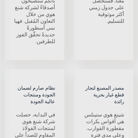
معنا، فستحصل
بأنكم ستصبحون
على جدول زمني
أصدقاءً لشركة شنغ
أكثر موثوقية
هوي من خلال
للتسليم.
التعاون المُقبل. فهيا
نبني أسطورةً
جديدةً تحقِّق الفوز
للطرفين.
مصدر المصنع لتجار
نظام صارم لضمان
قطع غيار بحرية
الجودة ومنتجات
رائدة
عالية الجودة
شينغ هوي ستينلس
في البداية، حصلت
هي أقواس بكرات
شركة شنغ هوي
مقطورة القوارب.
لمنتجات الفولاذ
وعلى مدى فترة
المقاوم للصدأ على