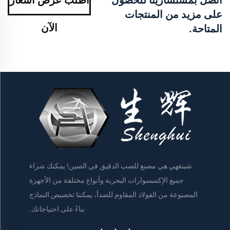
على مزيد من المنتجات
الآن
المتاحة.
شينغهي هي مصنع للصب الدقيق في الصين! يمكنك شراء
جميع الإكسسوارات البحرية وأنواع مختلفة من الأجهزة
المصنوعة من الفولاذ المقاوم للصدأ، يمكننا تخصيص النماذج
بناءً على احتياجاتك.