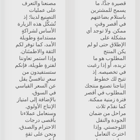
قصيرة جدًّا، ما
مصنعنا والتعرف
يسمح للمشترين
على عمليات
باستلام بضاعتهم
التصنيع لدينا؛ إذ
في أقصر وقتٍ
تُشكِّل هذه الزيارة
ممكن. ولا توجد أي
الأساس لشراكةٍ
مشكلة على
مستدامةٍ وطويلة
الإطلاق حتى لو لم
الأمد، كما توفر لكم
يكن المنتج
الثقة والاطمئنان.
المطلوب هو ما
وإذا استمر تعاوننا
تريده، أو إذا رغبت
لفترةٍ طويلة، فإنكم
في تخصيصه. إذ
ستستفيدون من
تتيح لك خطوط
سعرٍ تنافسيٍّ يقل
إنتاجنا تصنيع منتجك
عن السعر القياسي
المطلوب في أقصر
في السوق،
فترة زمنية ممكنة.
بالإضافة إلى امتياز
كما نقدّم ثلاث
الإنتاج الأولوي.
مراحل من ضمان
وسنعامل عملاءنا
الجودة والنقل
بأقصى درجات
اللوجستي. وإذا
الاحترام والصدق،
اخترتَ التعامل
ونحن على ثقةٍ