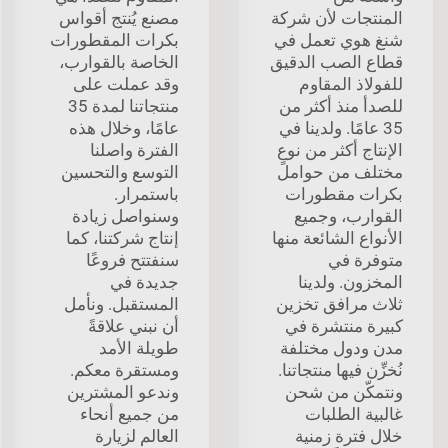
المنتجات لأن شركة
مصنع يُنتج أقواس
شنغ هوي تعمل في
بكرات المقطورات
قطاع الصب الدقيق
الخاصة بالقوارب،
للفولاذ المقاوم
وقد عملت على
للصدأ منذ أكثر من
منتجاتنا لمدة 35
35 عامًا. ولدينا في
عامًا، وخلال هذه
الإنتاج أكثر من نوعٍ
الفترة واصلنا
مختلف من حوامل
التوسع والتحسين
بكرات مقطورات
باستمرار.
القوارب، وجميع
وسنواصل زيادة
الأنواع الشائعة منها
إنتاج شركتنا، كما
متوفرة في
سنفتتح فروعًا
المخزون. ولدينا
جديدة في
ثلاث مرافق تخزين
المستقبل. ونأمل
كبيرة منتشرة في
أن نبني علاقةً
مدن ودول مختلفة
طويلة الأمد
نُخزِّن فيها منتجاتنا.
ومستقرة معكم.
ونتمكّن من شحن
وندعو المشترين
غالبية الطلبات
من جميع أنحاء
خلال فترة زمنية
العالم لزيارة