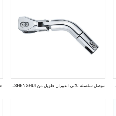
نبوب البحري للقوارب مع دوران 360 درجة ومزدوج الدوران
موصل سلسلة ثلاثي الدوران طويل من SHENGHUI، مصنوع من الفولاذ المقاوم للصدأ 316، ملحق بحري للقوارب يوفر قوة ومتانة تثبيت القارب