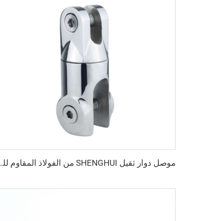
موصل دوار ثقيل SHENGHUI من الفولاذ المقاوم للصدأ 316 لسلسلة الأ