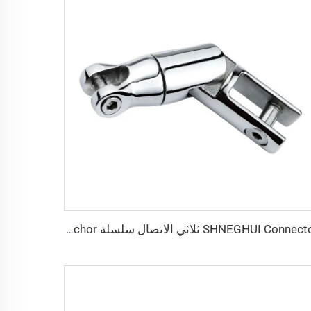
SHNEGHUI Connector ثلاثي الاتصال سلسلة Anchor فولاذ مقاوم للصدأ 316 معدات بحرية مغزل / قطعة متصلة بسلسلة Anchor