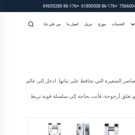
+86-176 69655280
|
+86-176 61800508
|
الخدمات
موزع
تنزيل
اتصل بنا
من علي بابا
اصر الصغيرة التي تحافظ على ثباتها. ادخل إلى عالم
 أو تعلق أرجوحة، فأنت بحاجة إلى سلسلة قوية تربط