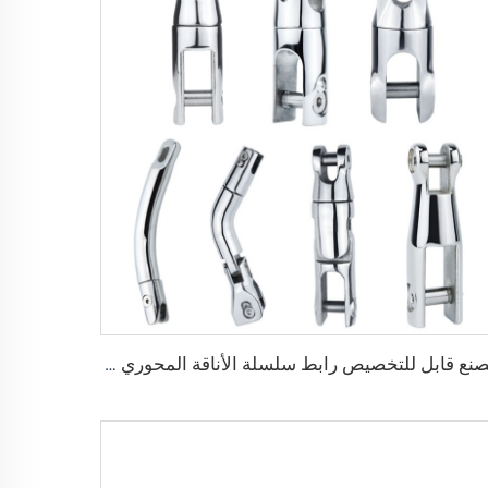
مصنع قابل للتخصيص رابط سلسلة الأناقة المحوري من الفولاذ المقاوم للصدأ 316 لمعدات بحرية وملحقات للقوارب