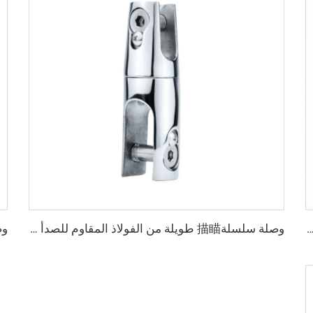
描An فولاذ مقاوم للصدأ 8 مم رابط بحري 316 حديد سلسلة Anchor حديد سلسلة Stainless Steel Split
وصلة سلسلة描瞄 طويلة من الفولاذ المقاوم للصدأ 316 للمصنع مع سلسلة سفينة للبيع