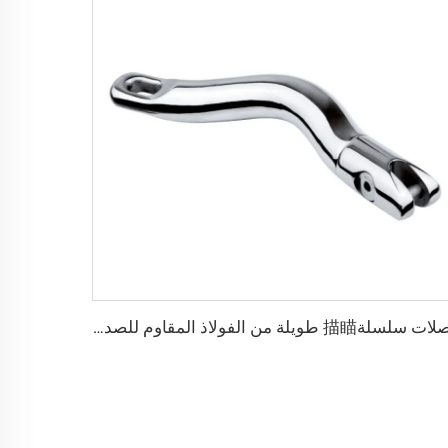
وصلات سلسلة描瞄 طويلة من الفولاذ المقاوم للصدأ 316 للأجهزة البحرية من المصنع إكسسوارات قوارب