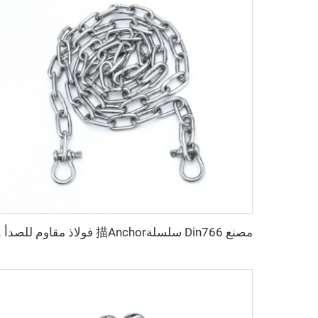
مصنع Din766 سلسلةchor