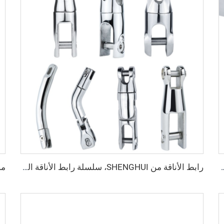
وم للصدأ 316 لربط الأناقة معدات بحرية ومكونات قوارب للسفن / اليخوت
رابط الأناقة من SHENGHUI، سلسلة رابط الأناقة المحوري المزدوج من الفولاذ المقاوم للصدأ 316 لمكونات معدات بحرية للقوارب