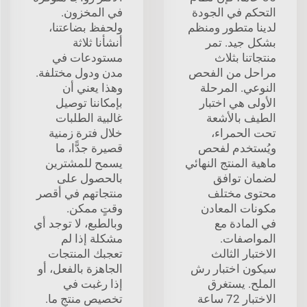
التحكم في الجودة
في المخزون.
لدينا متطور ومنظم
ولحفظ بضاعتنا،
بشكل جيد. تمر
أنشأنا ثلاثة
منتجاتنا بثلاث
مستودعات في
مراحل من الفحص
مدن ودول مختلفة.
النوعي. المرحلة
وهذا يعني أن
الأولى هي اختبار
بإمكاننا توصيل
الطيف بالأشعة
غالبية الطلبات
تحت الحمراء،
خلال فترة زمنية
ويُستخدم لفحص
قصيرة جدًّا، ما
ماهية المنتج النهائي
يسمح للمشترين
لضمان توافق
بالحصول على
محتوى مختلف
منتجاتهم في أقصر
مكونات المعادن
وقتٍ ممكن.
في المادة مع
وبالطبع، لا توجد أي
المواصفات.
مشكلة إذا لم
الاختبار الثالث
تعجبك المنتجات
سيكون اختبار رش
الجاهزة بالفعل، أو
الملح. يستغرق
إذا رغبت في
الاختبار 72 ساعة
تخصيص منتجٍ ما.