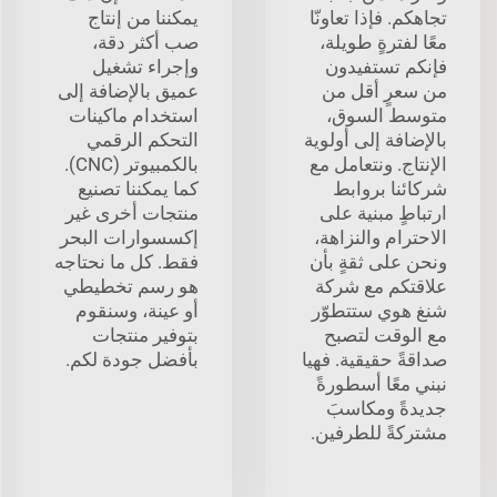
تجاهكم. فإذا تعاونّا
يمكننا من إنتاج
معًا لفترةٍ طويلة،
صب أكثر دقة،
فإنكم تستفيدون
وإجراء تشغيل
من سعرٍ أقل من
عميق بالإضافة إلى
متوسط السوق،
استخدام ماكينات
بالإضافة إلى أولوية
التحكم الرقمي
الإنتاج. ونتعامل مع
بالكمبيوتر (CNC).
شركائنا بروابط
كما يمكننا تصنيع
ارتباطٍ مبنية على
منتجات أخرى غير
الاحترام والنزاهة،
إكسسوارات البحر
ونحن على ثقةٍ بأن
فقط. كل ما نحتاجه
علاقتكم مع شركة
هو رسم تخطيطي
شنغ هوي ستتطوّر
أو عينة، وسنقوم
مع الوقت لتصبح
بتوفير منتجات
صداقةً حقيقية. فهيا
بأفضل جودة لكم.
نبني معًا أسطورةً
جديدةً ومكاسبَ
مشتركةً للطرفين.