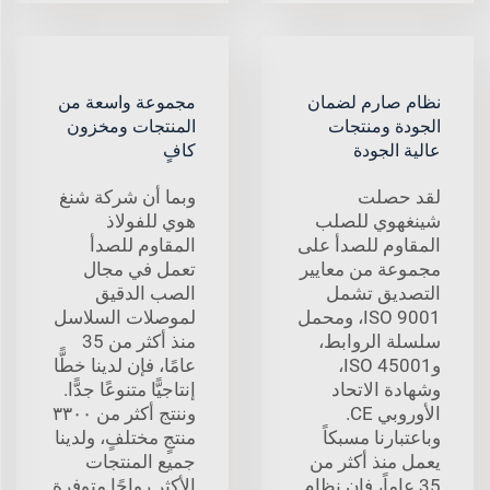
نظام صارم لضمان
مجموعة واسعة من
الجودة ومنتجات
المنتجات ومخزون
عالية الجودة
كافٍ
لقد حصلت
وبما أن شركة شنغ
شينغهوي للصلب
هوي للفولاذ
المقاوم للصدأ على
المقاوم للصدأ
مجموعة من معايير
تعمل في مجال
التصديق تشمل
الصب الدقيق
ISO 9001، ومحمل
لموصلات السلاسل
سلسلة الروابط،
منذ أكثر من 35
وISO 45001،
عامًا، فإن لدينا خطًّا
وشهادة الاتحاد
إنتاجيًّا متنوعًا جدًّا.
الأوروبي CE.
وننتج أكثر من ٣٣٠٠
وباعتبارنا مسبكاً
منتجٍ مختلفٍ، ولدينا
يعمل منذ أكثر من
جميع المنتجات
35 عاماً، فإن نظام
الأكثر رواجًا متوفرة