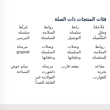
فئات المنتجات ذات الصلة
مُلَاحِقَةُ
رابط
روابط
مُربِّط
وَصْلِ
سلسلة
السلامة
سلسلة
السِّلْسِلَة
التوصيل
للسلسلة
المرسى
روابط
وصلات
وصلات
مرساة
السلامة
السلسلة
السلسلة
grapnel
للسلسلة
وحلقاتها
وحلقاتها
مقاعد
مقعد قارب
مرساة
سلم حوض
بحرية
دانفورث
السباحة
للقوارب
الفولاذية غير
القابلة للصدأ