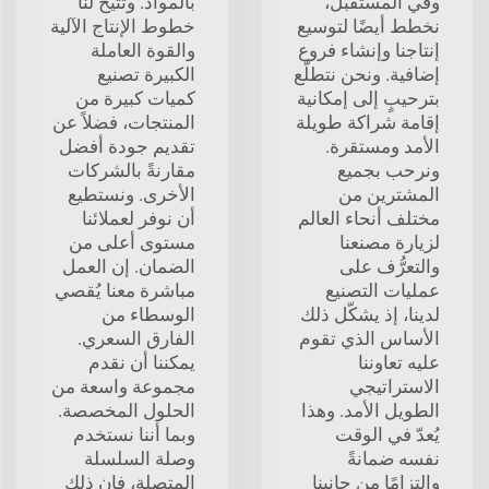
وفي المستقبل،
بالمواد. وتتيح لنا
نخطط أيضًا لتوسيع
خطوط الإنتاج الآلية
إنتاجنا وإنشاء فروع
والقوة العاملة
إضافية. ونحن نتطلّع
الكبيرة تصنيع
بترحيبٍ إلى إمكانية
كميات كبيرة من
إقامة شراكة طويلة
المنتجات، فضلاً عن
الأمد ومستقرة.
تقديم جودة أفضل
ونرحب بجميع
مقارنةً بالشركات
المشترين من
الأخرى. ونستطيع
مختلف أنحاء العالم
أن نوفر لعملائنا
لزيارة مصنعنا
مستوى أعلى من
والتعرُّف على
الضمان. إن العمل
عمليات التصنيع
مباشرة معنا يُقصي
لدينا، إذ يشكّل ذلك
الوسطاء من
الأساس الذي تقوم
الفارق السعري.
عليه تعاوننا
يمكننا أن نقدم
الاستراتيجي
مجموعة واسعة من
الطويل الأمد. وهذا
الحلول المخصصة.
يُعدّ في الوقت
وبما أننا نستخدم
نفسه ضمانةً
وصلة السلسلة
والتزامًا من جانبنا
المتصلة، فإن ذلك