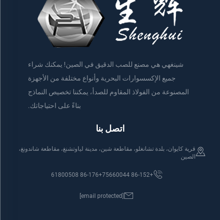
شينغهي هي مصنع للصب الدقيق في الصين! يمكنك شراء
جميع الإكسسوارات البحرية وأنواع مختلفة من الأجهزة
المصنوعة من الفولاذ المقاوم للصدأ، يمكننا تخصيص النماذج
بناءً على احتياجاتك.
اتصل بنا
قرية كايوان، بلدة تشانغلو، مقاطعة شين، مدينة لياوتشنغ، مقاطعة شاندونغ،
الصين
+86-176 61800508
+86-152 75660044
[email protected]