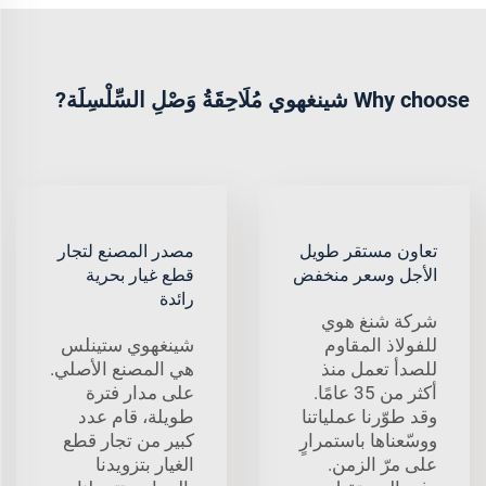
Why choose شينغهوي مُلَاحِقَةُ وَصْلِ السِّلْسِلَة?
تعاون مستقر طويل
مصدر المصنع لتجار
الأجل وسعر منخفض
قطع غيار بحرية
رائدة
شركة شنغ هوي
للفولاذ المقاوم
شينغهوي ستينلس
للصدأ تعمل منذ
هي المصنع الأصلي.
أكثر من 35 عامًا.
على مدار فترة
وقد طوّرنا عملياتنا
طويلة، قام عدد
ووسّعناها باستمرارٍ
كبير من تجار قطع
على مرّ الزمن.
الغيار بتزويدنا