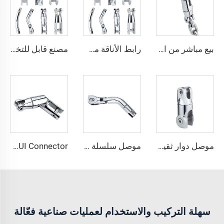
بيع مباشر من المصنع سلسلة مزدوجة محورية من الفولاذ المقاوم للصدأ 316 لربط الأناقة معدات بحرية ومكونات قوارب للسفن / اليخوت
رابط الأناقة من SHENGHUI، سلسلة رابط الأناقة المحوري المزدوج من الفولاذ المقاوم للصدأ 316 لمكونات معدات بحرية للقوارب
مصنع قابل للتخصيص رابط سلسلة الأناقة المحوري من الفولاذ المقاوم للصدأ 316 لمعدات بحرية وملحقات للقوارب
موصل دوار ثقيل SHENGHUI من الفولاذ المقاوم للصدأ 316 لسلسلة الأنبوب البحري للقوارب مع دوران 360 درجة ومزدوج الدوران
موصل سلسلة ثلاثي الدوران طويل من SHENGHUI، مصنوع من الفولاذ المقاوم للصدأ 316، ملحق بحري للقوارب يوفر قوة ومتانة تثبيت القارب
SHNEGHUI Connector ثلاثي الاتصال سلسلة Anchor فولاذ مقاوم للصدأ 316 معدات بحرية مغزل / قطعة متصلة بسلسلة Anchor
سهلة التركيب والاستخدام لعمليات صناعية فعّالة