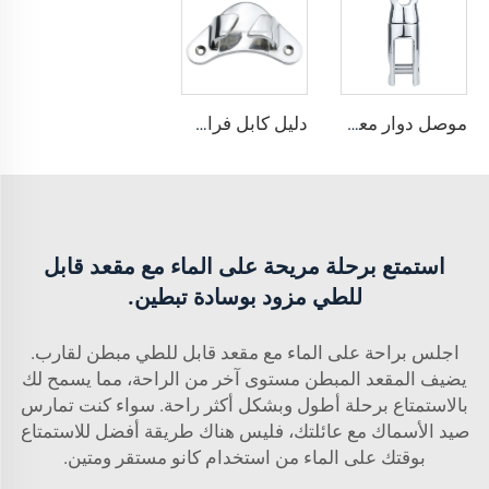
موصل دوار معدني من الفولاذ المقاوم للصدأ AISI316 مكوّن من جزأين
دليل كابل فراشة مائل من الفولاذ المقاوم للصدأ AISI316
استمتع برحلة مريحة على الماء مع مقعد قابل
للطي مزود بوسادة تبطين.
اجلس براحة على الماء مع مقعد قابل للطي مبطن لقارب.
يضيف المقعد المبطن مستوى آخر من الراحة، مما يسمح لك
بالاستمتاع برحلة أطول وبشكل أكثر راحة. سواء كنت تمارس
صيد الأسماك مع عائلتك، فليس هناك طريقة أفضل للاستمتاع
بوقتك على الماء من استخدام كانو مستقر ومتين.