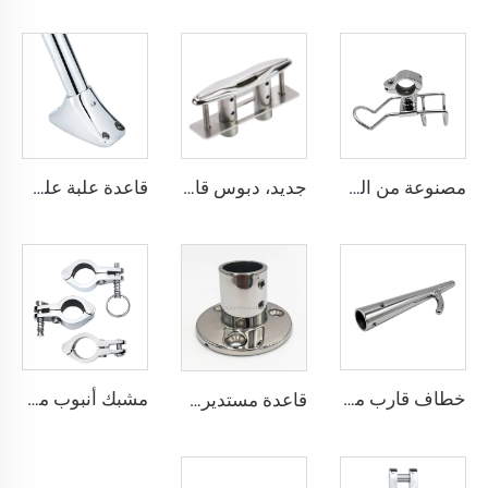
مصنوعة من الفولاذ المقاوم للصدأ، مشبك لتثبيت الس rail مع حامل سلكي مزدوج لسنابر خلفي، حامل صنارة من الفولاذ المقاوم للصدأ لقارب الصيد
جديد، دبوس قارب من الفولاذ المقاوم للصدأ AISI316، أجهزة بحرية، قطع غيار قوارب، مع قاعدة حبال
قاعدة علبة علم مربعة بزاوية 60°، تركيب بحري من الفولاذ المقاوم للصدأ
خطاف قارب متعدد من الفولاذ المقاوم للصدأ AISI316
مشبك أنبوب مفتوح مصبوب من الفولاذ المقاوم للصدأ AISI316، قطعة إصلاح بحرية
قاعدة مستديرة من الفولاذ المقاوم للصدأ AISI316 بقطر 90