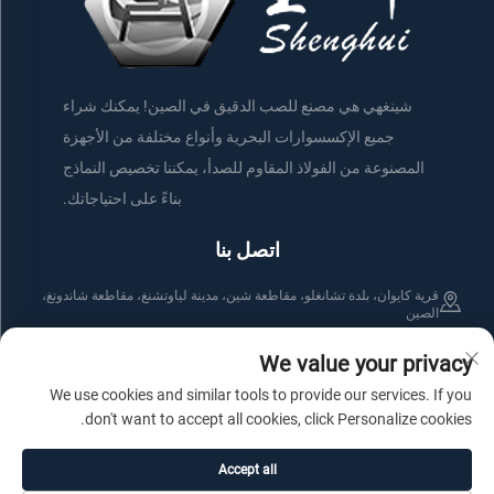
شينغهي هي مصنع للصب الدقيق في الصين! يمكنك شراء
جميع الإكسسوارات البحرية وأنواع مختلفة من الأجهزة
المصنوعة من الفولاذ المقاوم للصدأ، يمكننا تخصيص النماذج
بناءً على احتياجاتك.
اتصل بنا
قرية كايوان، بلدة تشانغلو، مقاطعة شين، مدينة لياوتشنغ، مقاطعة شاندونغ،
الصين
+86-176 61800508
+86-152 75660044
We value your privacy
We use cookies and similar tools to provide our services. If you
[email protected]
don't want to accept all cookies, click Personalize cookies.
Accept all