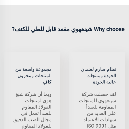
Why choose شينغهوي مقعد قابل للطي للكتف?
نظام صارم لضمان
مجموعة واسعة من
الجودة ومنتجات
المنتجات ومخزون
عالية الجودة
كافٍ
لقد حصلت شركة
وبما أن شركة شنغ
شينغهوي للمنتجات
هوي لمنتجات
المقاومة للصدأ
الفولاذ المقاوم
على العديد من
للصدأ تعمل في
شهادات الاعتماد
مجال الصب الدقيق
مثل ISO 9001
للفولاذ المقاوم