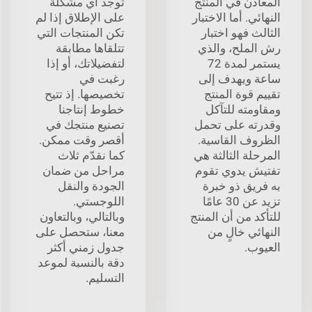
المعادن في المنتج
توجد أي مشكلة
النهائي. أما الاختبار
على الإطلاق إذا لم
الثالث فهو اختبار
تكن المنتجات التي
رش الملح، والذي
تتلقاها مطابقة
يستمر لمدة 72
لتفضيلاتك، أو إذا
ساعة ويهدف إلى
رغبت في
تقييم قوة المنتج
تخصيصها. إذ تتيح
ومقاومته للتآكل
خطوط إنتاجنا
وقدرته على تحمل
تصنيع منتجك في
الظروف القاسية.
أقصر وقت ممكن.
المرحلة الثالثة هي
كما نقدّم ثلاث
تفتيش يدوي تقوم
مراحل من ضمان
به فريق ذو خبرة
الجودة والنقل
تزيد عن 30 عامًا
اللوجستي.
للتأكد من أن المنتج
وبالتالي، وبالتعاون
النهائي خالٍ من
معنا، ستحصل على
العيوب.
جدول زمني أكثر
دقة بالنسبة لموعد
التسليم.