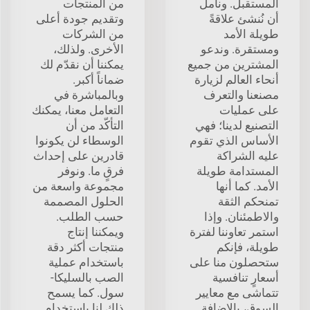
المستقبل. ونأمل
من المنتجات
أن نُنشئ علاقةً
وتقديم جودة أعلى
طويلة الأمد
من الشركات
ومستقرة. وندعو
الأخرى. ولذلك،
المشترين من جميع
يمكننا أن نقدّم لك
أنحاء العالم لزيارة
ضماناً أكبر.
مصنعنا والتعرف
وبالمباشرة في
على عمليات
التعامل معنا، يمكنك
التصنيع لدينا؛ فهي
التأكّد من أن
الأساس الذي تقوم
الوسطاء لن يكونوا
عليه الشراكة
قادرين على إحداث
المستدامة طويلة
فرقٍ ما. ونوفر
الأمد. كما أنها
مجموعة واسعة من
تمنحكم الثقة
الحلول المصممة
والاطمئنان. وإذا
حسب الطلب.
استمر تعاوننا لفترة
ويمكننا إنتاج
طويلة، فإنكم
منتجات أكثر دقة
ستحصلون منا على
باستخدام عملية
أسعارٍ تنافسية
الصب بالسليكا-
تتماشى مع معايير
سول. كما يسمح
السوق، بالإضافة
ذلك لنا باستخدام