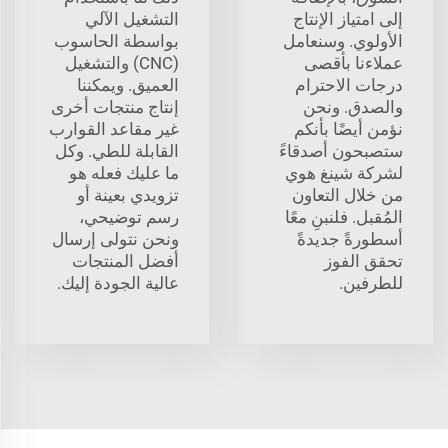
إلى امتياز الإنتاج
التشغيل الآلي
الأولوي. وسنعامل
بواسطة الحاسوب
عملاءنا بأقصى
(CNC) والتشغيل
درجات الاحترام
العميق. ويمكننا
والصدق. ونحن
إنتاج منتجات أخرى
نؤمن أيضًا بأنكم
غير مقاعد القوارب
ستصبحون أصدقاءً
القابلة للطي. وكل
لشركة شينغ هوي
ما عليك فعله هو
من خلال التعاون
تزويدي بعينة أو
المُقبل. فلنبنِ معًا
رسم توضيحي،
أسطورةً جديدةً
ونحن نتولى إرسال
تحقق الفوز
أفضل المنتجات
للطرفين.
عالية الجودة إليك.