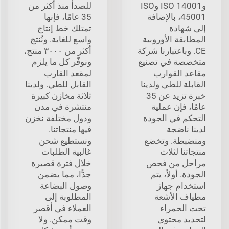
وISO 14001 وISO
للصدأ منذ أكثر من
45001، بالإضافة
35 عامًا، فإنها
إلى شهادة
تمتلك خط إنتاج
المطابقة الأوروبية
واسع للغاية. ونُنتج
CE. وباعتبارنا شركة
أكثر من ٣٠٠٠ منتج،
متخصصة في تصنيع
ونوفّر كل ما يلزم
مقاعد القوارب
لمقعد القارب
القابلة للطي ولدينا
القابل للطي. ولدينا
خبرة تزيد عن 35
ثلاثة مخازن كبيرة
عامًا، فإن عملية
منتشرة في مدن
التحكم في الجودة
ودول مختلفة نخزن
لدينا ناضجة
فيها منتجاتنا.
ومنضبطة. وتخضع
ونستطيع شحن
منتجاتنا لثلاث
غالبية الطلبات
مراحل من فحص
خلال فترة قصيرة
الجودة. أولاً، يتم
جدًّا، مما يضمن
استخدام جهاز
وصول البضاعة
مطياف الأشعة
المطلوبة إلى
تحت الحمراء
العملاء في أقصر
لتحديد محتوى
وقت ممكن. ولا