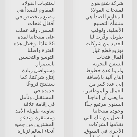
شركة شنغ هوي
لمنتجات الفولاذ
لمنتجات الفولاذ
المقاوم للصدأ هي
المقاوم للصدأ هي
مصنع متخصص في
منشأة التصنيع
أقفال فتحات
الأصلية، ولوقتٍ
السفن، وقد عملت
طويل، وفّرت لنا
على منتجاتنا لمدة
العديد من شركات
35 عامًا، وخلال هذه
توزيع قطع غيار
الفترة واصلنا
أقفال فتحات
التوسع والتحسين
السفن البحرية.
باستمرار.
ولدينا عدة خطوط
وسنواصل زيادة
إنتاج آلية بالإضافة
إنتاج شركتنا، كما
إلى عدد كبير من
سنفتتح فروعًا
العمال والموظفين،
جديدة في
ما يعني أن إنتاجنا
المستقبل. ونأمل
السنوي مرتفع جدًّا
في إقامة علاقة
وجودة منتجاتنا
تعاونية طويلة الأمد
أفضل من تلك التي
ومستقرة. وندعو
تقدّمها الشركات
المشترين من جميع
الأخرى في السوق.
أنحاء العالم لزيارة