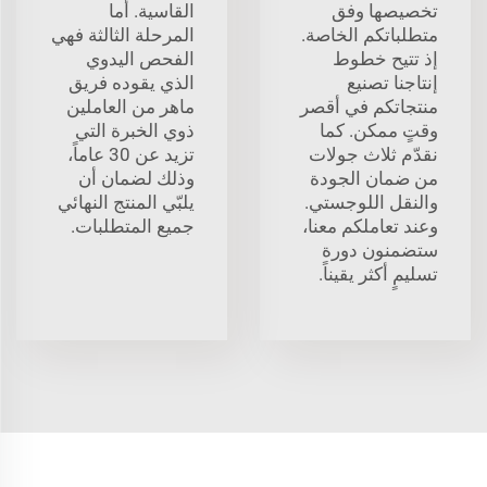
تخصيصها وفق
القاسية. أما
متطلباتكم الخاصة.
المرحلة الثالثة فهي
إذ تتيح خطوط
الفحص اليدوي
إنتاجنا تصنيع
الذي يقوده فريق
منتجاتكم في أقصر
ماهر من العاملين
وقتٍ ممكن. كما
ذوي الخبرة التي
نقدّم ثلاث جولات
تزيد عن 30 عاماً،
من ضمان الجودة
وذلك لضمان أن
والنقل اللوجستي.
يلبّي المنتج النهائي
وعند تعاملكم معنا،
جميع المتطلبات.
ستضمنون دورة
تسليمٍ أكثر يقيناً.