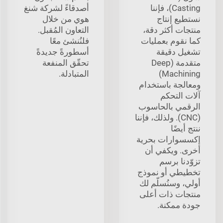
Casting)، فإننا
أصدقاءً لشركة شنغ
نستطيع إنتاج
هوي من خلال
منتجات أكثر دقة،
التعاون المُقبل.
كما نقوم بعمليات
فلنُنشئ معًا
تشغيل دقيقة
أسطورةً جديدةً
متقدمة (Deep
تحقّق المنفعة
Machining)
المتبادلة.
ومعالجة باستخدام
آلات التحكم
الرقمي بالحاسوب
(CNC). ولذلك، فإننا
ننتج أيضًا
إكسسوارات بحرية
أخرى. ويكفي أن
تزوّدنا برسم
تخطيطي أو نموذج
أولي، وسنُسلّم لك
منتجات ذات أعلى
جودة ممكنة.