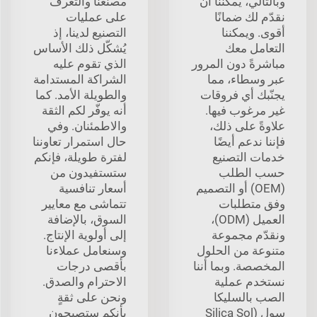
وبالتالي، يمكننا أن
مصنعنا والتعرف
نقدّم لك ضمانًا
على عمليات
أقوى. ويمكننا
التصنيع لدينا، إذ
التعامل معك
يُشكّل ذلك الأساس
مباشرةً دون المرور
الذي تقوم عليه
عبر وسطاء، مما
الشراكة المستدامة
يجنّبك أي فروقات
والطويلة الأمد. كما
غير مرغوب فيها.
أنه يوفّر لكم الثقة
علاوةً على ذلك،
والاطمئنان. وفي
فإننا ندعم أيضًا
حال استمرار تعاوننا
خدمات التصنيع
لفترة طويلة، فإنكم
حسب الطلب
ستستفيدون من
(OEM) أو التصميم
أسعار تنافسية
وفق متطلبات
تتماشى مع معايير
العميل (ODM)،
السوق، بالإضافة
ونقدّم مجموعة
إلى أولوية الإنتاج.
متنوعة من الحلول
وسنعامل عملاءنا
المخصصة. وبما أننا
بأقصى درجات
نستخدم عملية
الاحترام والصدق.
الصب بالسليكا
ونحن على ثقةٍ
سول (Silica Sol
بأنكم ستصبحون