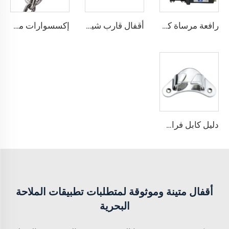
رافعة مرساة كهربائية مقاومة للماء 12 فولت 13000 رطلاً، مجموعة أدوات إنقاذ طارئة لمجال 4x4، رافعة كهربائية متينة
أقفال قارب شينغهوي، أقفال قابلة للطي من الفولاذ المقاوم للصدأ AISI316، قفل قارب قابل للطي ورفع، مصقول لامع، قفل بحري
إكسسوارات مرساة بحرية ShengHui، قفل سلسلة المرساة، مانع من الفولاذ المقاوم للصدأ 316، أفضل سعر، إمدادات جيدة
دليل كابل فراشة مائل من الفولاذ المقاوم للصدأ AISI316
أقفال متينة وموثوقة لمتطلبات تطبيقات الملاحة
البحرية