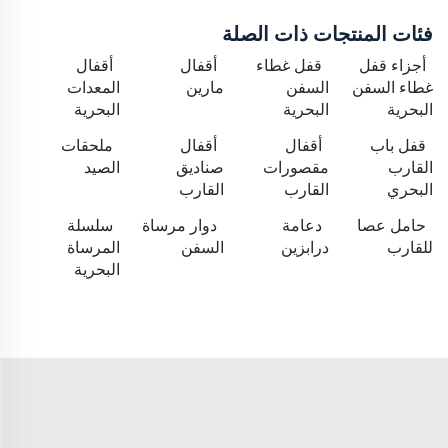
فئات المنتجات ذات الصلة
أجزاء قفل
قفل غطاء
أقفال
أقفال
غطاء السفن
السفن
مارين
المعدات
البحرية
البحرية
البحرية
قفل باب
أقفال
أقفال
ملحقات
القارب
مقصورات
صناديق
الصيد
البحري
القارب
القارب
حامل عصا
دعامة
دوار مرساة
سلسلة
للقارب
درابزين
السفن
المرساة
البحرية