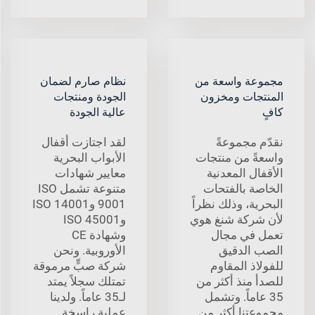
مجموعة واسعة من
نظام صارم لضمان
المنتجات ومخزون
الجودة ومنتجات
كافٍ
عالية الجودة
نقدّم مجموعةً
لقد اجتازت أقفال
واسعةً من منتجات
الأبواب البحرية
الأقفال المعدنية
معايير شهادات
الخاصة بالفتحات
متنوعة تشمل ISO
البحرية، وذلك نظراً
9001 وISO 14001
لأن شركة شنغ هوي
وISO 45001
تعمل في مجال
وشهادة CE
الصب الدقيق
الأوروبية. ونحن
للفولاذ المقاوم
شركة صبٍّ مرموقة
للصدأ منذ أكثر من
تمتلك سجلاً يمتد
35 عاماً. وتشمل
لـ35 عاماً. ولدينا
مجموعتنا أكثر من
عملية راسخة