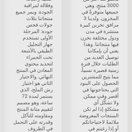
3000 منتجٍ، وهي
وفعّالة لمراقبة
جميعها متوفرةٌ في
الجودة. ويمر جميع
المخزون. ولدينا 3
منتجاتنا بثلاث
مرافق تخزين كبيرة
جولات فحص
منتشرة في مدن
جودة: المرحلة
ودول مختلفة نخزن
الأولى تستخدم
فيها منتجاتنا. وهذا
جهاز التحليل
يعني أن بإمكاننا
الطيفي بالأشعة
توصيل العديد من
تحت الحمراء
الطلبات خلال فترة
لتحديد محتوى
زمنية قصيرة نسبياً،
المعادن في المنتج
مما يتيح للمشترين
النهائي. والاختبار
الحصول على البنود
الثاني هو اختبار
التي يحتاجونها في
رش الملح، الذي
أقصر وقتٍ ممكن.
يستمر لمدة 72
ولا تشكّل أي
ساعة، وهو مصمم
مشكلةٍ إذا لم تكن
لتقييم متانة المنتج
المنتجات المعروضة
ومقاومته للتآكل
ملائمةً لاحتياجاتكم
وقدرته على التحمل
أو إذا رغبتم في
في الظروف