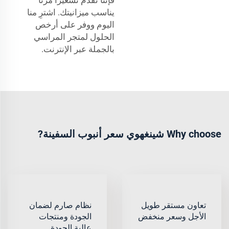
يناسب ميزانيتك. اشترِ منا
اليوم ووفر على أرخص
الحلول لمتجر المراسي
بالجملة عبر الإنترنت.
Why choose شينغهوي سعر أنبوب السفينة?
تعاون مستقر طويل
نظام صارم لضمان
الأجل وسعر منخفض
الجودة ومنتجات
عالية الجودة