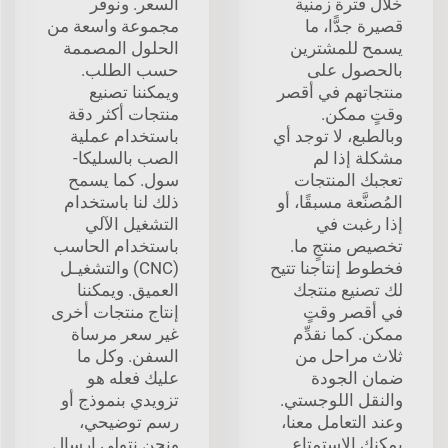
خلال فترة زمنية
السعر. ونوفر
قصيرة جدًّا، ما
مجموعة واسعة من
يسمح للمشترين
الحلول المصممة
بالحصول على
حسب الطلب.
منتجاتهم في أقصر
ويمكننا تصنيع
وقتٍ ممكن.
منتجات أكثر دقة
وبالطبع، لا توجد أي
باستخدام عملية
مشكلة إذا لم
الصب بالسليكا-
تعجبك المنتجات
سول. كما يسمح
المُصنَّعة مسبقًا، أو
ذلك لنا باستخدام
إذا رغبت في
التشغيل الآلي
تخصيص منتجٍ ما.
باستخدام الحاسب
فخطوط إنتاجنا تتيح
(CNC) والتشغيـل
لك تصنيع منتجك
العميق. ويمكننا
في أقصر وقتٍ
إنتاج منتجات أخرى
ممكن. كما نقدِّم
غير سعر مرساة
ثلاث مراحل من
السفن. وكل ما
ضمان الجودة
عليك فعله هو
والنقل اللوجستي.
تزويدي بنموذج أو
وعند التعامل معنا،
رسم توضيحي،
يمكنك الاستمتاع
ونحن نتولى إرسال