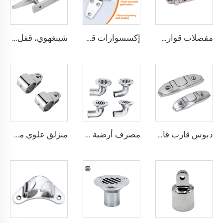
مفصلات قوارب من الفولاذ المقاوم للصدأ 316L من الدرجة البحرية، إكسسوارات يخوت
إكسسوارات قوارب شراعية، إكسسوارات بحرية، مفصل باب قارب بحري من الفولاذ المقاوم للصدأ مصقول، 316ss
شينغهوي، قفل قارب جديد مصنوع من الألومنيوم، عرض خاص، لاستخدامات الإرساء والرسو في اليخوت البحرية
دبوس قارب قابل للطي من الفولاذ المقاوم للصدأ 316، دبوس رصيف قابل للرفع مع مثبت، دبابيس تثبيت القوارب 4-1/2 بوصة
مصرف أرضية مدمج مع مرفق من الفولاذ المقاوم للصدأ للسطح البحري لليخت
منزلق علوي من الفولاذ المقاوم للصدأ AISI316