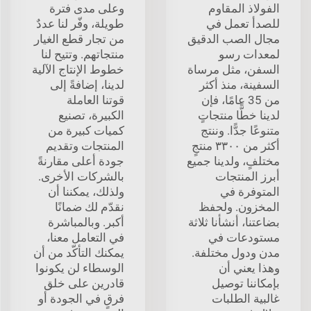
الفولاذ المقاوم
وعلى مدى فترة
للصدأ تعمل في
طويلة، وفّر لنا عددٌ
مجال الصب الدقيق
من تجار قطع الغيار
لمعدات رسو
منتجاتهم. وتتيح لنا
السفن، مثل مرساة
خطوط الإنتاج الآلية
السفينة، منذ أكثر
لدينا، إضافةً إلى
من 35 عامًا، فإن
قوتنا العاملة
لدينا خطًّا منتجاتٍ
الكبيرة، تصنيع
متنوعًا جدًّا. وننتج
كميات كبيرة من
أكثر من ٣٣٠٠ منتجٍ
المنتجات وتقديم
مختلفٍ، ولدينا جميع
جودة أعلى مقارنةً
أبرز المنتجات
بالشركات الأخرى.
المتوفرة في
ولذلك، يمكننا أن
المخزون. ولحفظ
نقدّم لك ضمانًا
بضاعتنا، أنشأنا ثلاثة
أكبر. وبالمباشرة
مستودعات في
في التعامل معنا،
مدن ودول مختلفة.
يمكنك التأكّد من أن
وهذا يعني أن
الوسطاء لن يكونوا
بإمكاننا توصيل
قادرين على خلق
غالبية الطلبات
فرقٍ في الجودة أو