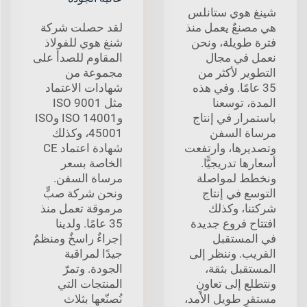
شينغ هوي ستانلس
هي مصنعٌ يعمل منذ
لقد حصلت شركة
فترة طويلة، ونحن
شنغ هوي للفولاذ
نعمل في مجال
المقاوم للصدأ على
التطوير لأكثر من
مجموعة من
35 عامًا. وفي هذه
شهادات الاعتماد
المدة، توسعنا
مثل ISO 9001
باستمرار في إنتاج
وISO 14001 وISO
مرساة السفن
45001، وكذلك
وتصديرها، وارتفعت
شهادة اعتماد CE
أسعارها تدريجيًّا.
الخاصة بسعر
ونخطط لمواصلة
مرساة السفن.
التوسع في إنتاج
ونحن شركة صبٍّ
شركتنا، وكذلك
مرموقة تعمل منذ
افتتاح فروع جديدة
35 عامًا. ولدينا
في المستقبل
إجراءٌ راسخٌ ومنظمٌ
القريب. وننظر إلى
جيدًا لمراقبة
المستقبل بثقة،
الجودة. وتمرّ
ونتطلع إلى تعاونٍ
المنتجات التي
مستقرٍ طويل الأمد،
نُصنّعها بثلاث