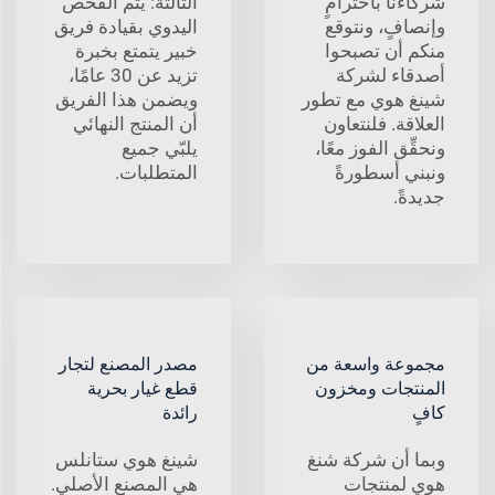
شركاءنا باحترامٍ
الثالثة: يتم الفحص
وإنصافٍ، ونتوقع
اليدوي بقيادة فريق
منكم أن تصبحوا
خبير يتمتع بخبرة
أصدقاء لشركة
تزيد عن 30 عامًا،
شينغ هوي مع تطور
ويضمن هذا الفريق
العلاقة. فلنتعاون
أن المنتج النهائي
ونحقِّق الفوز معًا،
يلبّي جميع
ونبني أسطورةً
المتطلبات.
جديدةً.
مجموعة واسعة من
مصدر المصنع لتجار
المنتجات ومخزون
قطع غيار بحرية
كافٍ
رائدة
وبما أن شركة شنغ
شينغ هوي ستانلس
هوي لمنتجات
هي المصنع الأصلي.