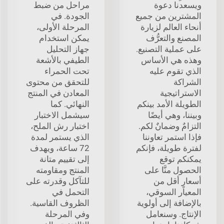
ويسعدنا دعوة
مراحل من ضبط
المشترين من جميع
الجودة. في
أنحاء العالم لزيارة
المرحلة الأولى،
المصنع والتعرُّف
يمكن استخدام
على عملية التصنيع.
جهاز التحليل
وهذه هي الأساس
الطيفي بالأشعة
الذي تقوم عليه
تحت الحمراء
الشراكة
للتحقق من محتوى
الاستراتيجية
المعادن في المنتج
الطويلة الأمد بينكم
النهائي. كما
وبيننا، وهي أيضًا
سيشمل الاختبار
التزامٌ وضمانٌ لكم.
اختبار رش الملح،
فإذا استمر تعاوننا
الذي يستمر لمدة
لفترة طويلة، فإنكم
72 ساعة، ويهدف
يمكنكم توقع
إلى تقييم متانة
الحصول منَّا على
المنتج ومقاومته
أسعارٍ أقل من
للتآكل وقدرته على
المعيار السوقي،
التحمل في
بالإضافة إلى أولوية
الظروف القاسية.
الإنتاج. وسنعامل
وفي المرحلة