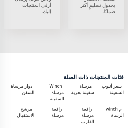
بجدول تسليمٍ أكثر
أرقى المنتجات
ضمانًا.
إليك.
فئات المنتجات ذات الصلة
سعر أنبوب
مرساة
Winch
دوار مرساة
السفينة
سفينة بحرية
مرساة
السفن
السفينة
م winch
رافعة
رافعة
مرشح
الرساة
مرساة
مرساة
الاستقبال
القارب