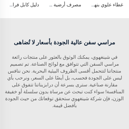
غطاء علوي بنهاية على شكل عين من الفولاذ المقاوم للصدأ AISI316
مصرف أرضية مقسم من الفولاذ المقاوم للصدأ AISI316
دليل كابل فراشة مائل من الفولاذ المقاوم للصدأ AISI316
مراسي سفن عالية الجودة بأسعار لا تُضاهى
في شينغهوي، يمكنك الوثوق بالعثور على منتجات رائعة
مراسي السفن
التي تتوافق مع لوائح الصناعة. تم تصميم
منتجاتنا لتتحمل أقسى الظروف البيئية البحرية. نحن ننافس
ليس على الجودة فحسب، بل أيضًا على السعر، ونرحب بأي
مقارنة صناعية. سترى بسرعة أن درابزيناتنا تتفوق على
المنافسة! سواء كنت تبحث عن مرساة بدون سلسلة أو خفيفة
الوزن، فإن شركة شينغهوي ستحقق توقعاتك من حيث الجودة
بأفضل قيمة.