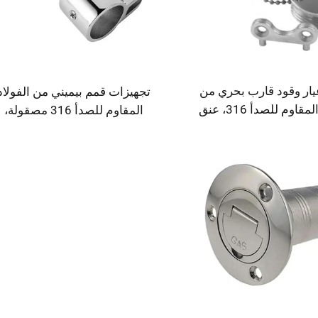
ار وقود قارب بحري من
تجهيزات قمم بيميني من الفولاذ
الفولاذ المقاوم للصدأ 316، عنق
المقاوم للصدأ 316 مصقولة،
سدادة تعبئة قطره 38 مم 1-1/2
منزلقات فكية 7/8 أو 1 بوصة،
رب أو اليخت أو الكارافان
إكسسوارات أجهزة تظليل بحرية