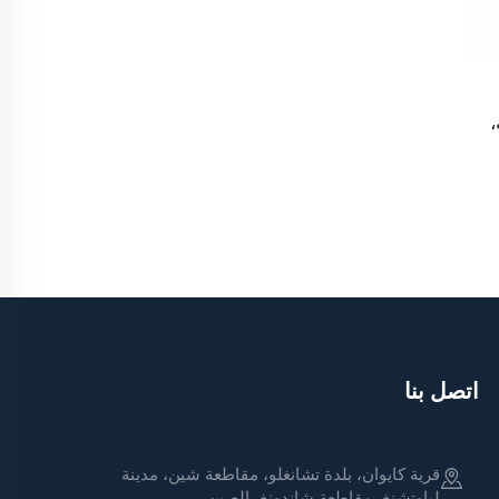
ة،
اتصل بنا
قرية كايوان، بلدة تشانغلو، مقاطعة شين، مدينة
لياوتشنغ، مقاطعة شاندونغ، الصين