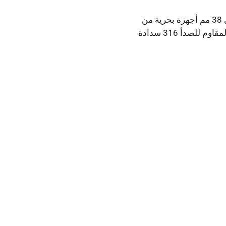
شينهوي 38 مم أجهزة بحرية من
الفولاذ المقاوم للصدأ 316 سدادة
سطح السفينة 38 مم 50 مم مع
تاح للقارب اليخت