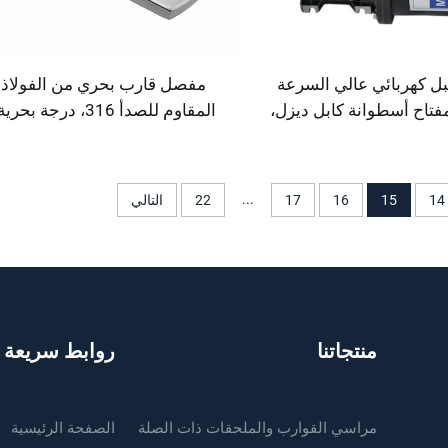
بل كهربائي عالي السرعة
مفصل قارب بحري من الفولاذ
، مفتاح أسطوانة كابل ديزل،
المقاوم للصدأ 316، درجة بحري
فتاح مرساة قارب
مفصل يخت 76*38 مم
...
14
15
16
17
22
التالي
منتجاتنا
روابط سريعة
مراسي القوارب والملحقات ذات الصلة
الصفحة الرئيسية