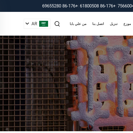
+86-176 69655280
|
+86-176 61800508
|
AR
موزع
تنزيل
اتصل بنا
من علي بابا