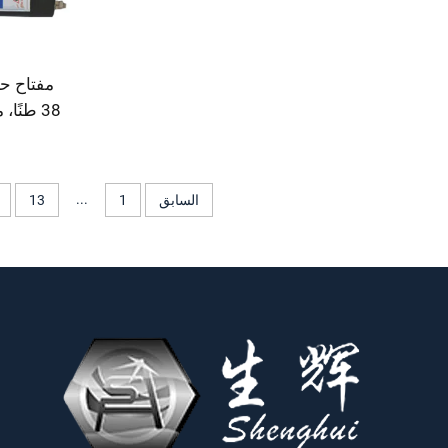
مفتاح ح
38 طنًا
م
...
السابق
1
13