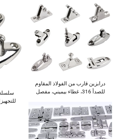
مع مفتاح، مُكمل لسطح القارب
البحري
درابزين قارب من الفولاذ المقاوم
للصدأ 316، غطاء بيميني، مفصل
سلسلة 
دوار بزاوية 180 درجة، مفصل سطح
للتجهيزا
علوي بحري
إكسسوارا