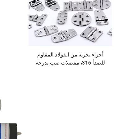
أجزاء بحرية من الفولاذ المقاوم
للصدأ 316، مفصلات صب بدرجة
بحرية، تصنيع حسب الطلب (OEM
وODM) للقوارب واليخوت