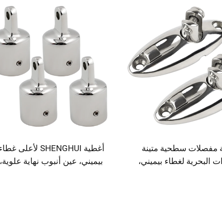
مفصلات سطحية متينة
أغطية SHENGHUI لأعلى غطا
ت البحرية لغطاء بيميني،
بيميني، عين أنبوب نهاية علوية،
ت بحرية للإبحار بالقارب
قطعة بحرية من الفولاذ المقاوم
للصدأ 316، قطر داخلي 20-30 مم