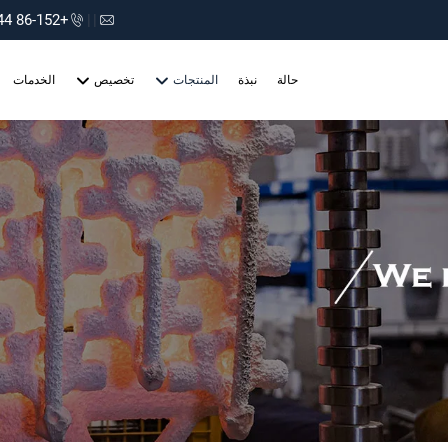
+86-152 75660044
|
|
حالة
نبذة
المنتجات
تخصيص
الخدمات