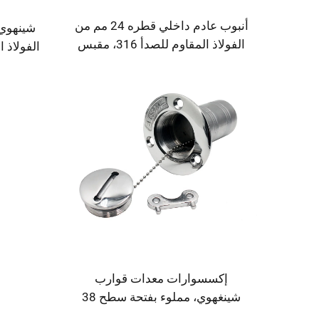
أنبوب عادم داخلي قطره 24 مم من
الفولاذ المقاوم للصدأ 316، مقبس
أنبوب، إكسسوارات بحرية، تركيب
عادم داخلي
مف
إكسسوارات معدات قوارب
شينغهوي، مملوء بفتحة سطح 38
مم، من الفولاذ المقاوم للصدأ 316