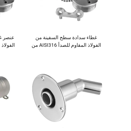
غطاء سدادة سطح السفينة من
عنصر غي
الفولاذ المقاوم للصدأ AISI316 من
شينهوي 38 مم لإكسسوارات
القوارب البحرية للوقود والديزل
بوصة للقا
والمياه والفضلات