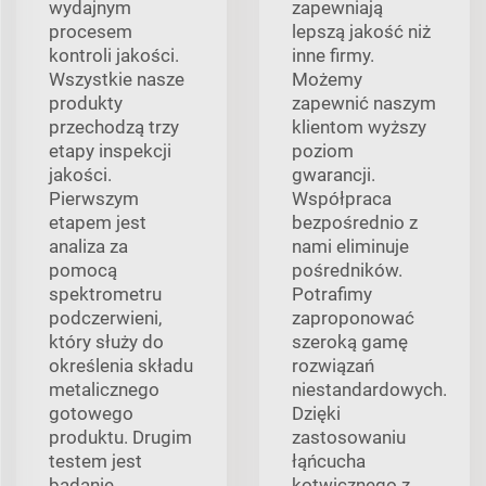
wydajnym
zapewniają
procesem
lepszą jakość niż
kontroli jakości.
inne firmy.
Wszystkie nasze
Możemy
produkty
zapewnić naszym
przechodzą trzy
klientom wyższy
etapy inspekcji
poziom
jakości.
gwarancji.
Pierwszym
Współpraca
etapem jest
bezpośrednio z
analiza za
nami eliminuje
pomocą
pośredników.
spektrometru
Potrafimy
podczerwieni,
zaproponować
który służy do
szeroką gamę
określenia składu
rozwiązań
metalicznego
niestandardowych.
gotowego
Dzięki
produktu. Drugim
zastosowaniu
testem jest
łąńcucha
badanie
kotwicznego z