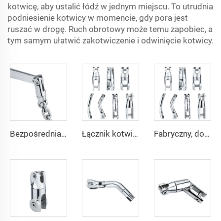
kotwicę, aby ustalić łódź w jednym miejscu. To utrudnia
podniesienie kotwicy w momencie, gdy pora jest
ruszać w drogę. Ruch obrotowy może temu zapobiec, a
tym samym ułatwić zakotwiczenie i odwinięcie kotwicy.
Bezpośrednia sprzedaż fabryczna łańcucha łącznika kotwicowego z nierdzewnej stali 316 z podwójnym obrotem do sprzętu marynarskiego i akcesoriów dla łodzi
Łącznik kotwiczny SHENGHUI z nierdzewnej stali 316 z podwójnym obrotem dla akcesoriów marynarskich na łodzie
Fabryczny, dostosowywalny obrotowy łącznik łańcucha kotwicznego z nierdzewnej stali 316 do akcesoriów marynarskich