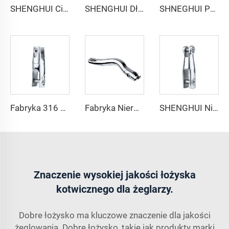
SHENGHUI Ciężki łącznik obrotowy kotwicy łodzi z nierdzewnej stali 316, obrotowy łącznik łańcucha kotwicznego o 360 stopniach, podwójny obrotowy łącznik kotwiczny
SHENGHUI Długie trójne połączenie łańcucha kotwicznego z nierdzewnej stali 316, akcesorium łodziowe zapewniające siłę i trwałość kotwicy łodzi
SHNEGHUI Połączenie Kotwiczowe Trójne z Nierdzewnej Stali 316 Marine Sprzęt Obrotowy/Połączenie Łańcucha Kotwicowego
Fabryka 316 Nierdzewna Stal Łódź Ancora Obrotowy Połączenie Długie Ancora Obrotowy z Biżuterią statek Ancora Łańcuch na sprzedaż
Fabryka Nierdzewna Stal 316 Marine Hardware Długie Ancora Obrotowy Połączenia Łódź Akcesoria Ancora Łańcuch Obrotowy Połączenie
SHENGHUI Nierdzewna Stal 316 Ancora Połączenia Profilu Aluminium Obrotowy Ancora Łańcuch z Marine Hardware Charakterystyka
Znaczenie wysokiej jakości łożyska
kotwicznego dla żeglarzy.
Dobre łożysko ma kluczowe znaczenie dla jakości
żeglowania. Dobre łożysko, takie jak produkty marki