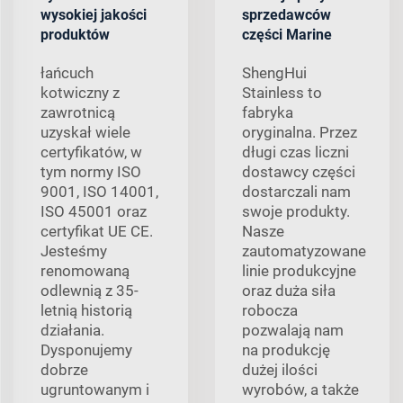
wysokiej jakości
sprzedawców
produktów
części Marine
łańcuch
ShengHui
kotwiczny z
Stainless to
zawrotnicą
fabryka
uzyskał wiele
oryginalna. Przez
certyfikatów, w
długi czas liczni
tym normy ISO
dostawcy części
9001, ISO 14001,
dostarczali nam
ISO 45001 oraz
swoje produkty.
certyfikat UE CE.
Nasze
Jesteśmy
zautomatyzowane
renomowaną
linie produkcyjne
odlewnią z 35-
oraz duża siła
letnią historią
robocza
działania.
pozwalają nam
Dysponujemy
na produkcję
dobrze
dużej ilości
ugruntowanym i
wyrobów, a także