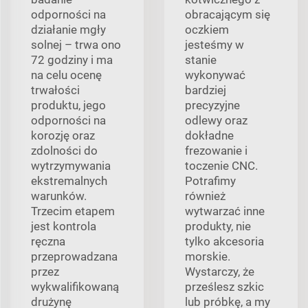
odporności na
obracającym się
działanie mgły
oczkiem
solnej – trwa ono
jesteśmy w
72 godziny i ma
stanie
na celu ocenę
wykonywać
trwałości
bardziej
produktu, jego
precyzyjne
odporności na
odlewy oraz
korozję oraz
dokładne
zdolności do
frezowanie i
wytrzymywania
toczenie CNC.
ekstremalnych
Potrafimy
warunków.
również
Trzecim etapem
wytwarzać inne
jest kontrola
produkty, nie
ręczna
tylko akcesoria
przeprowadzana
morskie.
przez
Wystarczy, że
wykwalifikowaną
prześlesz szkic
drużynę
lub próbkę, a my