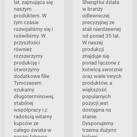
lat, zajmująca się
ShengHui działa
naszym
w branży
produktem. W
odlewniczej
tym czasie
precyzyjnej ze
rozwijaliśmy się i
stali nierdzewnej
roświliśmy. W
od ponad 35 lat.
przyszłości
W naszej
również
produkcji
rozszerzymy
znajduje się
produkcję i
ponad łączone z
otworzymy
kotwicą sworznie
dodatkowe filie.
oraz wiele innych
Tymczasem
produktów, a
szukamy
większość
długoterminowej,
popularnych
stabilnej
pozycji jest
współpracy i z
dostępna na
radością witamy
stanie.
kupców ze
Dysponujemy
całego świata w
trzema dużymi
naszej fabryce,
halami