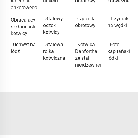
łańcucha
ankeru
obrotowy
kotwiczne
ankerowego
Stalowy
Łącznik
Trzymak
Obracający
oczek
obrotowy
na wędki
się łańcuch
kotwicy
kotwicy
Uchwyt na
Stalowa
Kotwica
Fotel
łódź
rolka
Danfortha
kapitański
kotwiczna
ze stali
łódki
nierdzewnej