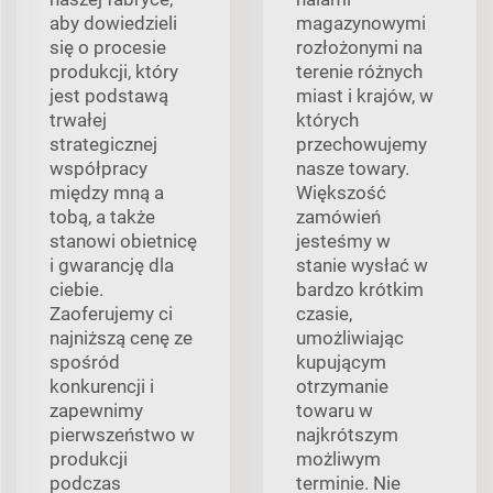
aby dowiedzieli
magazynowymi
się o procesie
rozłożonymi na
produkcji, który
terenie różnych
jest podstawą
miast i krajów, w
trwałej
których
strategicznej
przechowujemy
współpracy
nasze towary.
między mną a
Większość
tobą, a także
zamówień
stanowi obietnicę
jesteśmy w
i gwarancję dla
stanie wysłać w
ciebie.
bardzo krótkim
Zaoferujemy ci
czasie,
najniższą cenę ze
umożliwiając
spośród
kupującym
konkurencji i
otrzymanie
zapewnimy
towaru w
pierwszeństwo w
najkrótszym
produkcji
możliwym
podczas
terminie. Nie