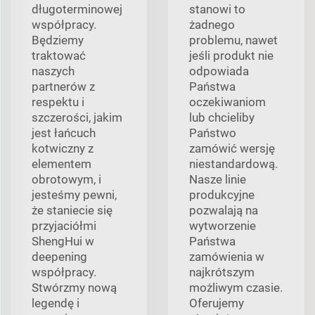
długoterminowej
stanowi to
współpracy.
żadnego
Będziemy
problemu, nawet
traktować
jeśli produkt nie
naszych
odpowiada
partnerów z
Państwa
respektu i
oczekiwaniom
szczerości, jakim
lub chcieliby
jest łańcuch
Państwo
kotwiczny z
zamówić wersję
elementem
niestandardową.
obrotowym, i
Nasze linie
jesteśmy pewni,
produkcyjne
że staniecie się
pozwalają na
przyjaciółmi
wytworzenie
ShengHui w
Państwa
deepening
zamówienia w
współpracy.
najkrótszym
Stwórzmy nową
możliwym czasie.
legendę i
Oferujemy