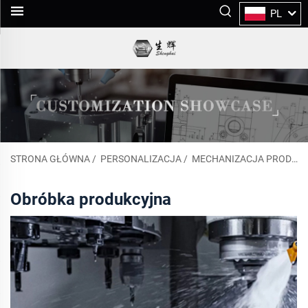
PL
STRONA GŁÓWNA
/
PERSONALIZACJA
/
MECHANIZACJA PRODUKTU
Obróbka produkcyjna