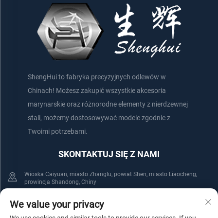
ShengHui to fabryka precyzyjnych odlewów w
Chinach! Możesz zakupić wszystkie akcesoria
marynarskie oraz różnorodne elementy z nierdzewnej
stali, możemy dostosowywać modele zgodnie z
Twoimi potrzebami.
SKONTAKTUJ SIĘ Z NAMI
Wioska Caiyuan, miasto Zhanglu, powiat Shen, miasto Liaocheng,
prowincja Shandong, Chiny
+86-152 75660044
+86-176 61800508
We value your privacy