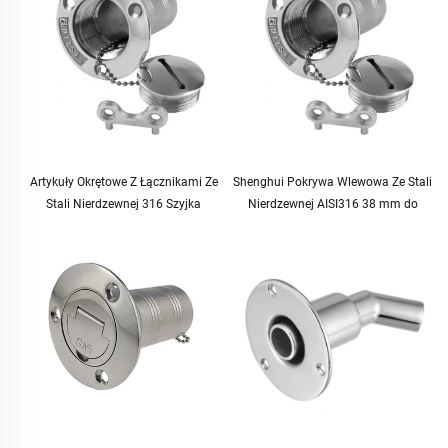
Artykuły Okrętowe Z Łącznikami Ze
Shenghui Pokrywa Wlewowa Ze Stali
Stali Nierdzewnej 316 Szyjka
Nierdzewnej AISI316 38 mm do
Pokładowego Wlewu/Wlewaka
Paliwa Oleju Napędowego Wody
Paliwowego 38 mm 1-1/2" dla Łodzi
Ścieków Akcesoria Do Łodzi Artykuły
Jachtu Przyczepy Kempingowej
Okrętowe