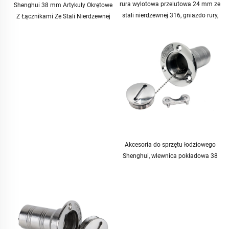
rura wylotowa przelutowa 24 mm ze
Shenghui 38 mm Artykuły Okrętowe
stali nierdzewnej 316, gniazdo rury,
Z Łącznikami Ze Stali Nierdzewnej
okucia, osprzęt wylotowy kadłubowy
316 Pokładowy Wlewnik 38 mm 50
mm z Kluczem dla Łodzi Jachtu
Akcesoria do sprzętu łodziowego
Shenghui, wlewnica pokładowa 38
mm z wodą, ze stali nierdzewnej 316
z kluczem, wlewnica do łodzi