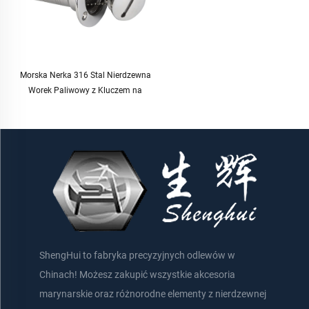
Morska Nerka 316 Stal Nierdzewna
Worek Paliwowy z Kluczem na
Decksie Łodzi
ShengHui to fabryka precyzyjnych odlewów w
Chinach! Możesz zakupić wszystkie akcesoria
marynarskie oraz różnorodne elementy z nierdzewnej