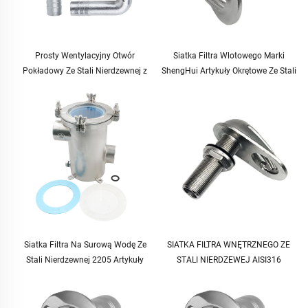
Prosty Wentylacyjny Otwór
Siatka Filtra Wlotowego Marki
Pokładowy Ze Stali Nierdzewnej z
ShengHui Artykuły Okrętowe Ze Stali
Pojedynczym Kubkiem do Zbiornika
Nierdzewnej 316 Akcesoria Do Łodzi
Paliwa Wody na Łódź Morską
Siatka Filtra Dla Jachtu
Siatka Filtra Na Surową Wodę Ze
SIATKA FILTRA WNĘTRZNEGO ZE
Stali Nierdzewnej 2205 Artykuły
STALI NIERDZEWEJ AISI316
Okrętowe Do Wody Morskiej i Łodzi