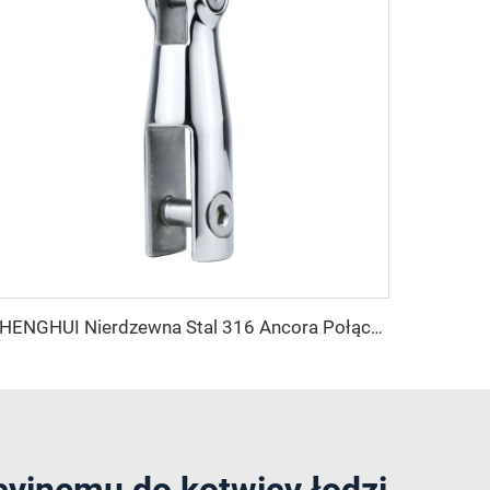
SHENGHUI Nierdzewna Stal 316 Ancora Połączenia Profilu Aluminium Obrotowy Ancora Łańcuch z Marine Hardware Charakterystyka
cyjnemu do kotwicy łodzi