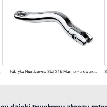
e Długie Ancora Obrotowy z Biżuterią statek Ancora Łańcuch na sprzedaż
Fabryka Nierdzewna Stal 316 Marine Hardware Długie Ancora Obrotowy Połączenia Łódź Akcesoria Ancora Łańcuch Obrotowy Połączenie
y dzięki trwałemu złączu rota