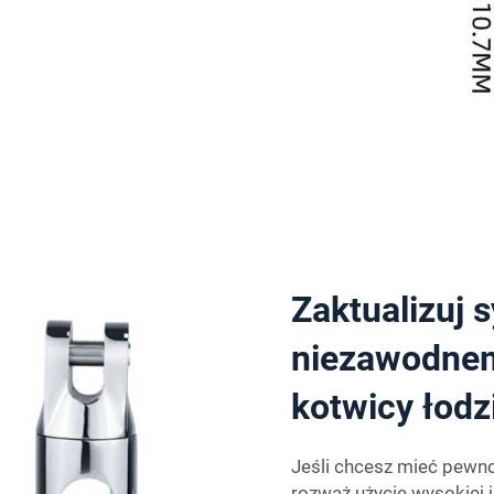
Zaktualizuj 
niezawodnem
kotwicy łodz
Jeśli chcesz mieć pewno
rozważ użycie wysokiej 