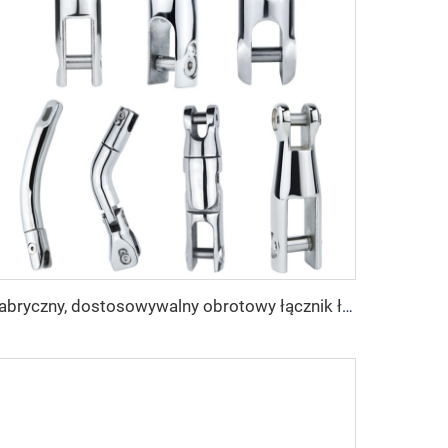
Fabryczny, dostosowywalny obrotowy łącznik łańcucha kotwicznego z nierdzewnej stali 316 do akcesoriów marynarskich