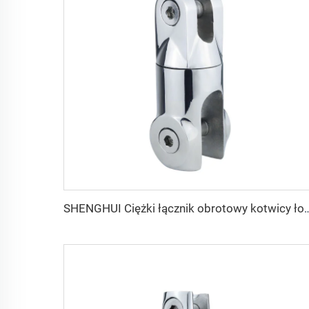
SHENGHUI Ciężki łącznik obrotowy kotwicy łodzi z nierdzewnej stali 316, obrotowy łącznik łańcucha kotwi