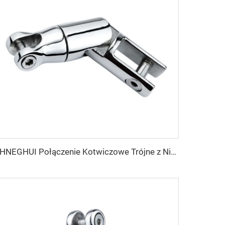
SHNEGHUI Połączenie Kotwiczowe Trójne z Nierdzewnej Stali 316 Marine Sprzęt Obrotowy/Połączenie Łańcucha Kotwicowego