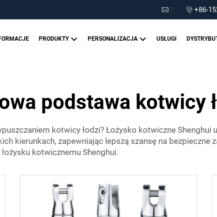
|
|
+86-15
FORMACJE
PRODUKTY
PERSONALIZACJA
USŁUGI
DYSTRYBU
owa podstawa kotwicy 
ypuszczaniem kotwicy łodzi? Łożysko kotwiczne Shenghui u
ch kierunkach, zapewniając lepszą szansę na bezpieczne zat
ki łożysku kotwicznemu Shenghui.