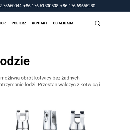
2 75660044
|
+86-176 61800508
|
+86-176 69655280
TOR
POBIERZ
KONTAKT
OD ALIBABA
łodzie
możliwia obrót kotwicy bez żadnych
rzymanie łodzi. Przestań walczyć z kotwicą i