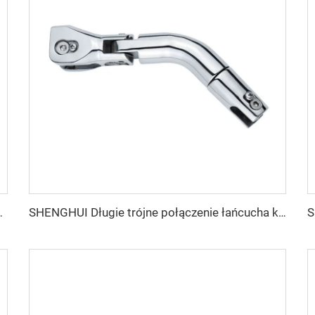
cznego o 360 stopniach, podwójny obrotowy łącznik kotwiczny
SHENGHUI Długie trójne połączenie łańcucha kotwicznego z nierdzewnej stali 316, akcesorium łodziowe zapewniające siłę i trwałość kotwicy łodzi