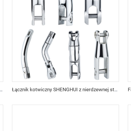
czna łańcucha łącznika kotwicowego z nierdzewnej stali 316 z podwójnym obrotem do sprzętu marynarskiego i akcesoriów dla łodzi
Łącznik kotwiczny SHENGHUI z nierdzewnej stali 316 z podwójnym obrotem dla akcesoriów marynarskich na łodzie