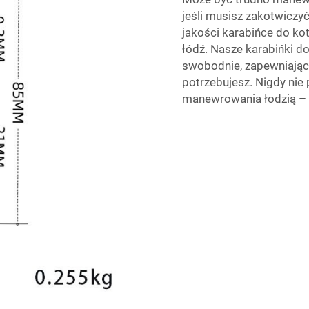
jeśli musisz zakotwiczyć
jakości karabińce do k
łódź. Nasze karabińki d
swobodnie, zapewniając
potrzebujesz. Nigdy nie
manewrowania łodzią – u