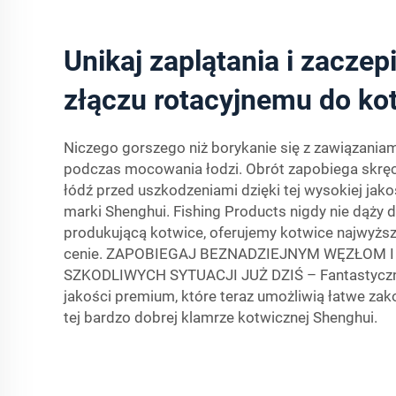
Unikaj zaplątania i zaczepi
złączu rotacyjnemu do kot
Niczego gorszego niż borykanie się z zawiązaniam
podczas mocowania łodzi. Obrót zapobiega skręca
łódź przed uszkodzeniami dzięki tej wysokiej jak
marki Shenghui. Fishing Products nigdy nie dąży d
produkującą kotwice, oferujemy kotwice najwyższe
cenie. ZAPOBIEGAJ BEZNADZIEJNYM WĘZŁOM I
SZKODLIWYCH SYTUACJI JUŻ DZIŚ – Fantastyczne
jakości premium, które teraz umożliwią łatwe zako
tej bardzo dobrej klamrze kotwicznej Shenghui.