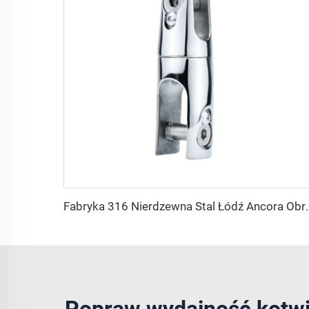
Fabryka 316 Nierdzewna Stal Łódź Ancora Obrotowy Połączeni
Popraw wydajność kotwic