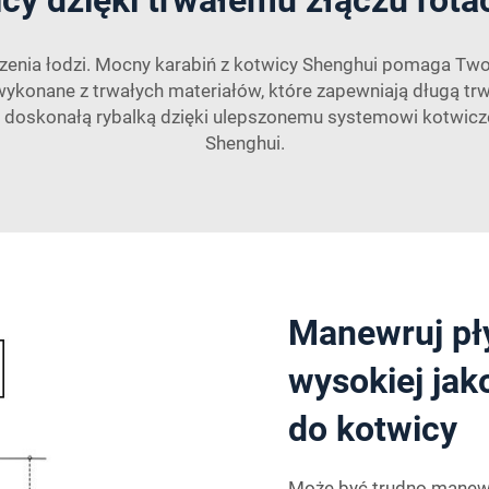
nia łodzi. Mocny karabiń z kotwicy Shenghui pomaga Twojej
 wykonane z trwałych materiałów, które zapewniają długą t
doskonałą rybalką dzięki ulepszonemu systemowi kotwiczen
Shenghui.
Manewruj pły
wysokiej jak
do kotwicy
Może być trudno manewr