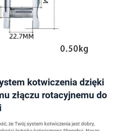
system kotwiczenia dzięki
u złączu rotacyjnemu do
i
ść, że Twój system kotwiczenia jest dobry,
jakości łożyska kotwicznego Shenghui. Nasze