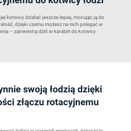
 kotwicy działać jeszcze lepiej, mocując ją do
rwałość, dzięki czemu możesz na nich polegać w
ia – zainwestuj dziś w karabiń do kotwicy
nnie swoją łodzią dzięki
ości złączu rotacyjnemu
ować łodzią w ciasnych miejscach, zwłaszcza