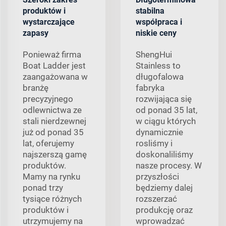
produktów i
stabilna
wystarczające
współpraca i
zapasy
niskie ceny
Ponieważ firma
ShengHui
Boat Ladder jest
Stainless to
zaangażowana w
długofalowa
branżę
fabryka
precyzyjnego
rozwijająca się
odlewnictwa ze
od ponad 35 lat,
stali nierdzewnej
w ciągu których
już od ponad 35
dynamicznie
lat, oferujemy
rosliśmy i
najszerszą gamę
doskonaliliśmy
produktów.
nasze procesy. W
Mamy na rynku
przyszłości
ponad trzy
będziemy dalej
tysiące różnych
rozszerzać
produktów i
produkcję oraz
utrzymujemy na
wprowadzać