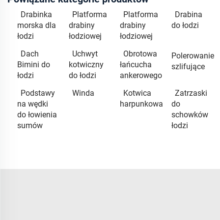
Drabinka
Platforma
Platforma
Drabina
morska dla
drabiny
drabiny
do łodzi
łodzi
łodziowej
łodziowej
Dach
Uchwyt
Obrotowa
Polerowanie
Bimini do
kotwiczny
łańcucha
szlifujące
łodzi
do łodzi
ankerowego
Podstawy
Winda
Kotwica
Zatrzaski
na wędki
harpunkowa
do
do łowienia
schowków
sumów
łodzi