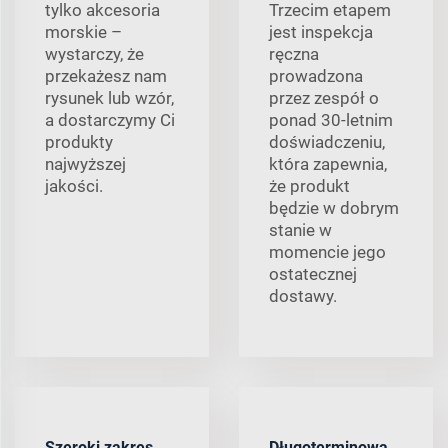
tylko akcesoria
Trzecim etapem
morskie –
jest inspekcja
wystarczy, że
ręczna
przekażesz nam
prowadzona
rysunek lub wzór,
przez zespół o
a dostarczymy Ci
ponad 30-letnim
produkty
doświadczeniu,
najwyższej
która zapewnia,
jakości.
że produkt
będzie w dobrym
stanie w
momencie jego
ostatecznej
dostawy.
Szeroki zakres
Długoterminowa