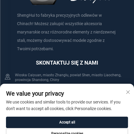
ShengHui to fabryka precyzyjnych odlewów w
Chinach! Możesz zakupić wszystkie akcesoria
marynarskie oraz różnorodne elementy z nierdzewnej
stali, możemy dostosowywać modele zgodnie z
Twoimi potrzebami.
SKONTAKTUJ SIĘ Z NAMI
Wioska Caiyuan, miasto Zhanglu, powiat Shen, miasto Liaocheng,
prowincja Shandong, Chiny
+86-152 75660044
+86-176 61800508
We value your privacy
We use cookies and similar tools to provide our services. If you
[email protected]
don't want to accept all cookies, click Personalize cookies.
Accept all
Prawa autorskie © Shenxian Shenghui Stainless Steel Products Co., Ltd.
Personalize cookies