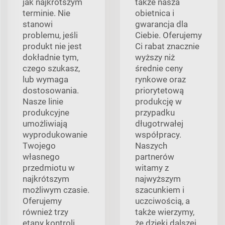
jak najkrótszym
także nasza
terminie. Nie
obietnica i
stanowi
gwarancja dla
problemu, jeśli
Ciebie. Oferujemy
produkt nie jest
Ci rabat znacznie
dokładnie tym,
wyższy niż
czego szukasz,
średnie ceny
lub wymaga
rynkowe oraz
dostosowania.
priorytetową
Nasze linie
produkcję w
produkcyjne
przypadku
umożliwiają
długotrwałej
wyprodukowanie
współpracy.
Twojego
Naszych
własnego
partnerów
przedmiotu w
witamy z
najkrótszym
najwyższym
możliwym czasie.
szacunkiem i
Oferujemy
uczciwością, a
również trzy
także wierzymy,
etapy kontroli
że dzięki dalszej