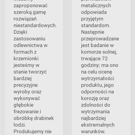
zaproponować
metalicznych
szeroką gamę
odpowiada
rozwiązań
przyjętym
niestandardowych.
standardom.
Dzięki
Następnie
zastosowaniu
przeprowadzane
odlewnictwa w
jest badanie w
formach z
komorze solnej,
krzemionki
trwające 72
jesteśmy w
godziny; ma ono
stanie tworzyć
na celu ocenę
bardziej
wytrzymałości
precyzyjne
produktu, jego
wyroby oraz
odporności na
wykonywać
korozję oraz
głębokie
zdolności do
frezowanie i
wytrzymania
obróbkę drabinek
najbardziej
łodzi.
ekstremalnych
Produkujemy nie
warunków.