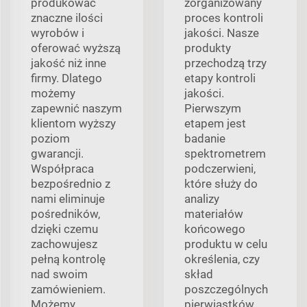
produkować
zorganizowany
znaczne ilości
proces kontroli
wyrobów i
jakości. Nasze
oferować wyższą
produkty
jakość niż inne
przechodzą trzy
firmy. Dlatego
etapy kontroli
możemy
jakości.
zapewnić naszym
Pierwszym
klientom wyższy
etapem jest
poziom
badanie
gwarancji.
spektrometrem
Współpraca
podczerwieni,
bezpośrednio z
które służy do
nami eliminuje
analizy
pośredników,
materiałów
dzięki czemu
końcowego
zachowujesz
produktu w celu
pełną kontrolę
określenia, czy
nad swoim
skład
zamówieniem.
poszczególnych
Możemy
pierwiastków