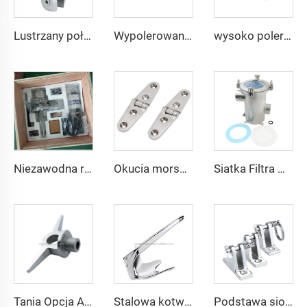
Lustrzany połyskujący łącznik do jachtów, części ze stali nierdzewnej 316, podwójny łącznik obrotowy do kotwicy 6 mm – 8 mm dla łodzi
Wypolerowana stal nierdzewna 316, wpuszczalny bollard masztowy 6", klamra, okucia morskie, akcesoria, klamra do cumowania łodzi dla przystani pokładowej
wysoko polerowany zawias odlewniczy ze stali nierdzewnej 316, okucia morskie do łodzi
Niezawodna ręczna wciągarka do łodzi 800 lbs, wciągarka ręczna z liną, ręczna wciągarka kotwiczna
Okucia morskie, akcesoria do łodzi, odlewniczy zawias taśmowy 4" x 1" ze stali nierdzewnej 316 klasy morskiej
Siatka Filtra Na Surową Wodę Ze Stali Nierdzewnej 2205 Artykuły Okrętowe Do Wody Morskiej i Łodzi
Tania Opcja Akcesoria z Nierdzewnej Stali 316 Akcesoria do Balustrady Schodowej Ucho Do Podnoszenia Klamra
Stalowa kotwica Bruce, precyzyjne odlewanie, kotwica morska, wykończona matowym połyskiem, certyfikowana według ISO9001, produkcja fabryczna
Podstawa siodłowa zawiasu pokładowego z nierdzewnej stali, okucia morskie