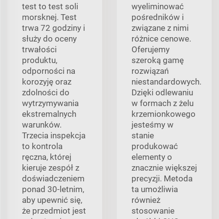
test to test soli
wyeliminować
morsknej. Test
pośredników i
trwa 72 godziny i
związane z nimi
służy do oceny
różnice cenowe.
trwałości
Oferujemy
produktu,
szeroką gamę
odporności na
rozwiązań
korozyję oraz
niestandardowych.
zdolności do
Dzięki odlewaniu
wytrzymywania
w formach z żelu
ekstremalnych
krzemionkowego
warunków.
jesteśmy w
Trzecia inspekcja
stanie
to kontrola
produkować
ręczna, której
elementy o
kieruje zespół z
znacznie większej
doświadczeniem
precyzji. Metoda
ponad 30-letnim,
ta umożliwia
aby upewnić się,
również
że przedmiot jest
stosowanie