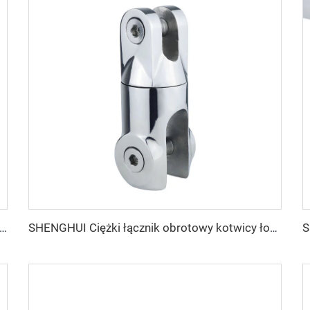
gie trójne połączenie łańcucha kotwicznego z nierdzewnej stali 316, akcesorium łodziowe zapewniające siłę i trwałość kotwicy łodzi
SHENGHUI Ciężki łącznik obrotowy kotwicy łodzi z nierdzewnej stali 316, obrotowy łącznik łańcucha kotwicznego o 360 stopniach, podwójny obrotowy łącznik kotwiczny