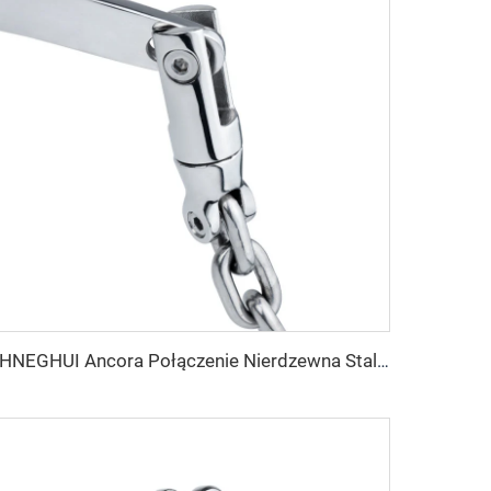
SHNEGHUI Ancora Połączenie Nierdzewna Stal 316 Podwójne Łódź Ancora Łańcuch Obrotowy Połączenie Marine Hardware Akcesoria dla Łodzi