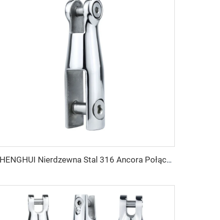
SHENGHUI Nierdzewna Stal 316 Ancora Połączenia Profilu Aluminium Obrotowy Ancora Łańcuch z Marine Hardware Charakterystyka