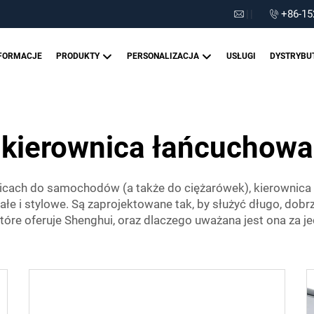
|
|
+86-15
FORMACJE
PRODUKTY
PERSONALIZACJA
USŁUGI
DYSTRYBU
kierownica łańcuchowa
ach do samochodów (a także do ciężarówek), kierownica ł
e i stylowe. Są zaprojektowane tak, by służyć długo, dobrz
tóre oferuje Shenghui, oraz dlaczego uważana jest ona za je