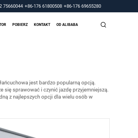
2 75660044
|
+86-176 61800508
|
+86-176 69655280
TOR
POBIERZ
KONTAKT
OD ALIBABA
ańcuchowa jest bardzo popularną opcją.
e się sprawować i czynić jazdę przyjemniejszą.
dną z najlepszych opcji dla wielu osób w