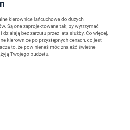
m
alne kierownice łańcuchowe do dużych
ów. Są one zaprojektowane tak, by wytrzymać
 działają bez zarzutu przez lata służby. Co więcej,
dne kierownice po przystępnych cenach, co jest
nacza to, że powinieneś móc znaleźć świetne
iążyją Twojego budżetu.