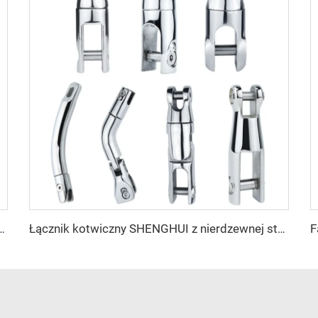
y 8mm Marine Link 316 Żelazny Łańcuch Kotwiczowy Nierdzewny Łańcuch Stali Rozdzielony
Łącznik kotwiczny SHENGHUI z nierdzewnej stali 316 z podwójnym obrotem dla akcesoriów marynarskich na łodzie