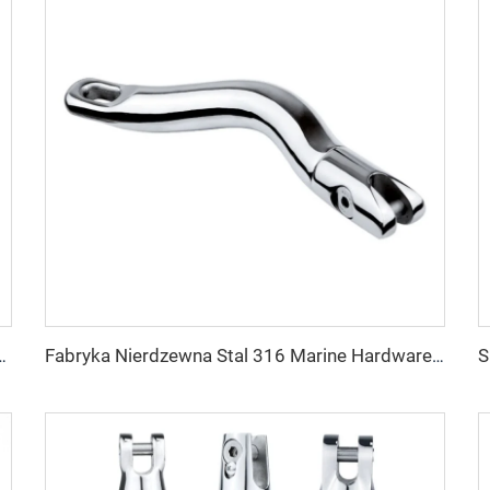
e Długie Ancora Obrotowy z Biżuterią statek Ancora Łańcuch na sprzedaż
Fabryka Nierdzewna Stal 316 Marine Hardware Długie Ancora Obrotowy Połączenia Łódź Akcesoria Ancora Łańcuch Obrotowy Połączenie