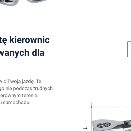
tę kierownic
wanych dla
ić Twoją jazdę. Te
gólnie podczas trudnych
nierównym terenie.
zu samochodu.