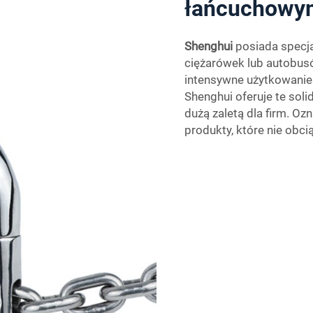
łańcuchowy
Shenghui
posiada specj
ciężarówek lub autobus
intensywne użytkowanie i
Shenghui oferuje te soli
dużą zaletą dla firm. Oz
produkty, które nie obc