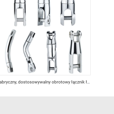
Fabryczny, dostosowywalny obrotowy łącznik łańcucha kotwicznego z nierdzewnej stali 316 do akcesoriów marynarskich