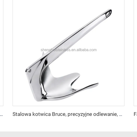
 DO KOTWICY Z JEDNYM KOŁEM, Z NIERDZEWNEJ STALI AISI316
Stalowa kotwica Bruce, precyzyjne odlewanie, kotwica morska, wykończona matowym połyskiem, certyfikowana według ISO9001, produkcja fabryczna