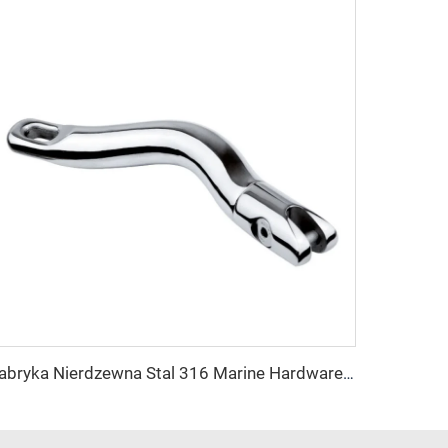
Fabryka Nierdzewna Stal 316 Marine Hardware Długie Ancora Obrotowy Połączenia Łódź Akcesoria Ancora Łańcuch Obrotowy Połączenie