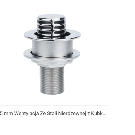
25 mm Wentylacja Ze Stali Nierdzewnej z Kubkiem Artykuły Morskie Otwór Wentylacyjny z Osłoną do Zbiornika Paliwa Wody na Łódź