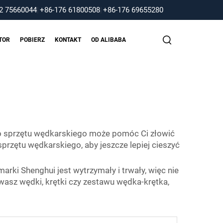
2 75660044
|
+86-176 61800508
|
+86-176 69655280
TOR
POBIERZ
KONTAKT
OD ALIBABA
o sprzętu wędkarskiego może pomóc Ci złowić
przętu wędkarskiego, aby jeszcze lepiej cieszyć
ki Shenghui jest wytrzymały i trwały, więc nie
ywasz wędki, krętki czy zestawu wędka-krętka,