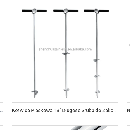
owania ze stali nierdzewnej na szynę, podwójny uchwyt na pręt z zamkiem szybkoostrzegowym, uchwyt na wędzisko z nierdzewnej stali do łodzi wędkarskiej
Kotwica Piaskowa 18" Długość Śruba do Zakotwiczenia na Plażach i Sandbarach Śrubowa Kotwica ze Stali Nierdzewnej z Demontowalną Rączką, Liną Gumową i Torbą Przenośną