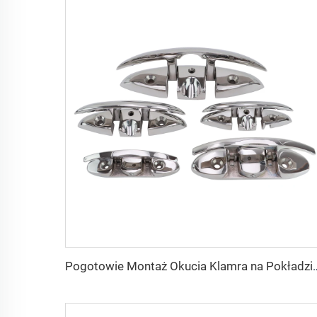
Pogotowie Montaż Okucia Klamra na Pokładzie Łodzi ze Stali Nierdzewnej 316 