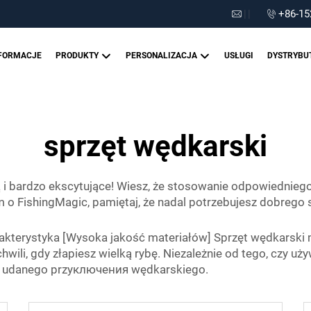
|
|
+86-15
FORMACJE
PRODUKTY
PERSONALIZACJA
USŁUGI
DYSTRYBU
sprzęt wędkarski
i bardzo ekscytujące! Wiesz, że stosowanie odpowiednieg
o FishingMagic, pamiętaj, że nadal potrzebujesz dobrego s
terystyka [Wysoka jakość materiałów] Sprzęt wędkarski mar
hwili, gdy złapiesz wielką rybę. Niezależnie od tego, czy uż
o udanego przyключения wędkarskiego.