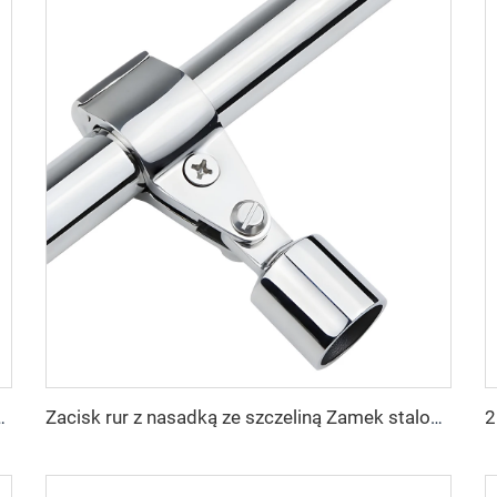
Składana Odchylana Klamra Wtapiana Klamra do Przymocowania Linki
Zacisk rur z nasadką ze szczeliną Zamek stalowy morski