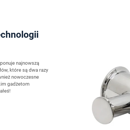
chnologii
ysponuje najnowszą
łów, które są dwa razy
również nowoczesne
takim gadżetom
ałeś!