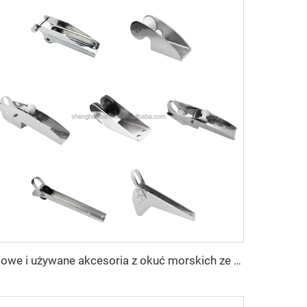
Nowe i używane akcesoria z okuć morskich ze stali nierdzewnej – rolka kotwicy nosowej, koło sterowe, stelaż – do łodzi