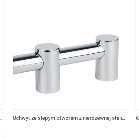
 masztowa ze stali nierdzewnej 316, 6 cali 150 mm, sprzęt morski, fabryka
Uchwyt ze słepym otworem z nierdzewnej stali AISI316, element wyposażenia pokładu morskiego