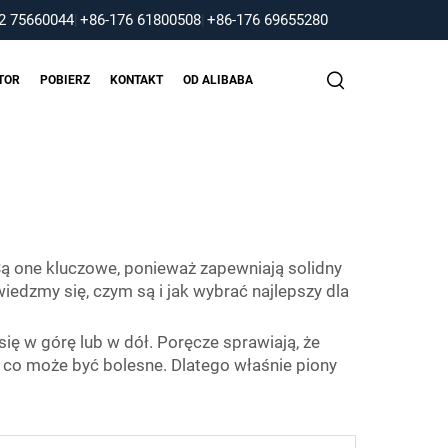
2 75660044
|
+86-176 61800508
|
+86-176 69655280
TOR
POBIERZ
KONTAKT
OD ALIBABA
 one kluczowe, ponieważ zapewniają solidny
wiedzmy się, czym są i jak wybrać najlepszy dla
ię w górę lub w dół. Poręcze sprawiają, że
 co może być bolesne. Dlatego właśnie piony