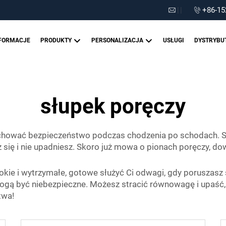
|
|
+86-15
FORMACJE
PRODUKTY
PERSONALIZACJA
USŁUGI
DYSTRYBU
słupek poręczy
chować bezpieczeństwo podczas chodzenia po schodach. Są
z się i nie upadniesz. Skoro już mowa o pionach poręczy, do
ie i wytrzymałe, gotowe służyć Ci odwagi, gdy poruszasz s
mogą być niebezpieczne. Możesz stracić równowagę i upaść,
twa!