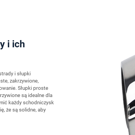
 i ich
trady i słupki
oste, zakrzywione,
wanie. Słupki proste
rzywione są idealne dla
ynić każdy schodniczysk
ę, że są solidne, aby