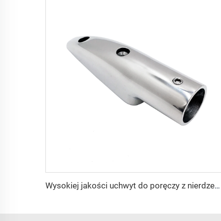
Wysokiej jakości uchwyt do poręczy z nierdzewnej stali 316 SHENGHUI, końcówka rury do rury o średnicy zewnętrznej 7/8", elementy wyposażenia daszka Bimini