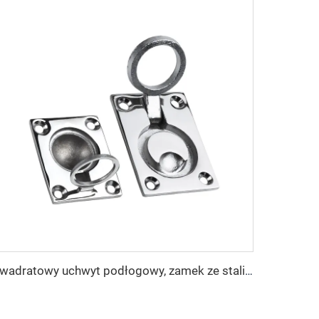
Kwadratowy uchwyt podłogowy, zamek ze stali nierdzewnej, wyposażenie do pokładu łodzi