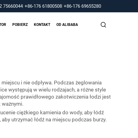
2 75660044
|
+86-176 61800508
|
+86-176 69655280
TOR
POBIERZ
KONTAKT
OD ALIBABA
a miejscu i nie odpływa. Podczas żeglowania
ce występują w wielu rodzajach, a różne style
najomość prawidłowego zakotwiczenia łodzi jest
ak ważnymi.
ucenie ciężkiego kamienia do wody, aby łódź
, aby utrzymać łódź na miejscu podczas burzy.