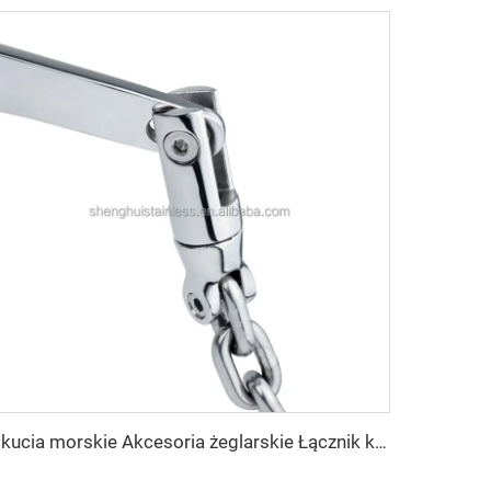
Okucia morskie Akcesoria żeglarskie Łącznik kotwicy ze stali nierdzewnej 316 Dwukierunkowy łącznik obrotowy do kotwicy