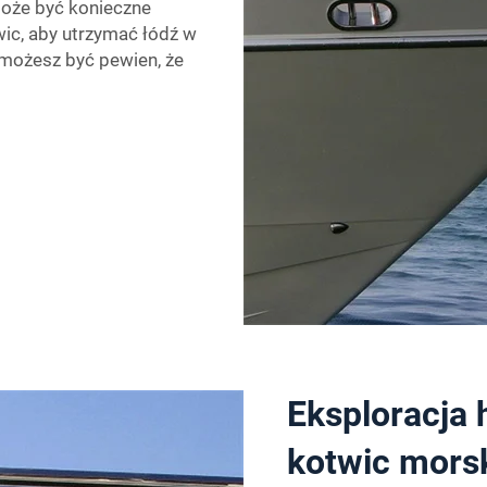
oże być konieczne
twic, aby utrzymać łódź w
, możesz być pewien, że
Eksploracja h
kotwic mors