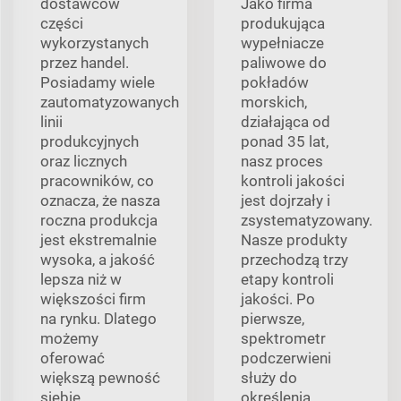
dostawców
Jako firma
części
produkująca
wykorzystanych
wypełniacze
przez handel.
paliwowe do
Posiadamy wiele
pokładów
zautomatyzowanych
morskich,
linii
działająca od
produkcyjnych
ponad 35 lat,
oraz licznych
nasz proces
pracowników, co
kontroli jakości
oznacza, że nasza
jest dojrzały i
roczna produkcja
zsystematyzowany.
jest ekstremalnie
Nasze produkty
wysoka, a jakość
przechodzą trzy
lepsza niż w
etapy kontroli
większości firm
jakości. Po
na rynku. Dlatego
pierwsze,
możemy
spektrometr
oferować
podczerwieni
większą pewność
służy do
siebie.
określenia