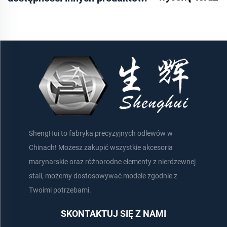
ShengHui to fabryka precyzyjnych odlewów w
Chinach! Możesz zakupić wszystkie akcesoria
marynarskie oraz różnorodne elementy z nierdzewnej
stali, możemy dostosowywać modele zgodnie z
Twoimi potrzebami.
SKONTAKTUJ SIĘ Z NAMI