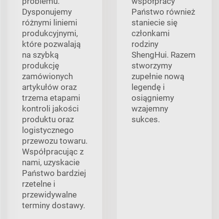
problemu.
współpracy
Dysponujemy
Państwo również
różnymi liniemi
staniecie się
produkcyjnymi,
członkami
które pozwalają
rodziny
na szybką
ShengHui. Razem
produkcję
stworzymy
zamówionych
zupełnie nową
artykułów oraz
legendę i
trzema etapami
osiągniemy
kontroli jakości
wzajemny
produktu oraz
sukces.
logistycznego
przewozu towaru.
Współpracując z
nami, uzyskacie
Państwo bardziej
rzetelne i
przewidywalne
terminy dostawy.