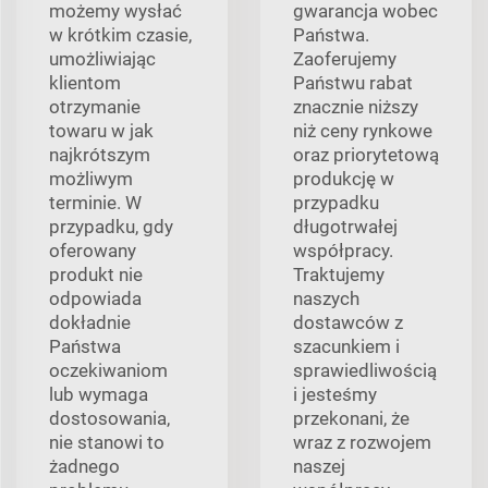
możemy wysłać
gwarancja wobec
w krótkim czasie,
Państwa.
umożliwiając
Zaoferujemy
klientom
Państwu rabat
otrzymanie
znacznie niższy
towaru w jak
niż ceny rynkowe
najkrótszym
oraz priorytetową
możliwym
produkcję w
terminie. W
przypadku
przypadku, gdy
długotrwałej
oferowany
współpracy.
produkt nie
Traktujemy
odpowiada
naszych
dokładnie
dostawców z
Państwa
szacunkiem i
oczekiwaniom
sprawiedliwością
lub wymaga
i jesteśmy
dostosowania,
przekonani, że
nie stanowi to
wraz z rozwojem
żadnego
naszej