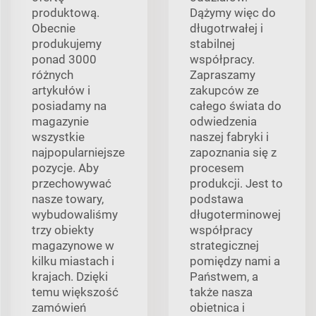
produktową.
Dążymy więc do
Obecnie
długotrwałej i
produkujemy
stabilnej
ponad 3000
współpracy.
różnych
Zapraszamy
artykułów i
zakupców ze
posiadamy na
całego świata do
magazynie
odwiedzenia
wszystkie
naszej fabryki i
najpopularniejsze
zapoznania się z
pozycje. Aby
procesem
przechowywać
produkcji. Jest to
nasze towary,
podstawa
wybudowaliśmy
długoterminowej
trzy obiekty
współpracy
magazynowe w
strategicznej
kilku miastach i
pomiędzy nami a
krajach. Dzięki
Państwem, a
temu większość
także nasza
zamówień
obietnica i