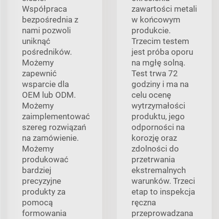
Współpraca
zawartości metali
bezpośrednia z
w końcowym
nami pozwoli
produkcie.
uniknąć
Trzecim testem
pośredników.
jest próba oporu
Możemy
na mgłę solną.
zapewnić
Test trwa 72
wsparcie dla
godziny i ma na
OEM lub ODM.
celu ocenę
Możemy
wytrzymałości
zaimplementować
produktu, jego
szereg rozwiązań
odporności na
na zamówienie.
korozję oraz
Możemy
zdolności do
produkować
przetrwania
bardziej
ekstremalnych
precyzyjne
warunków. Trzeci
produkty za
etap to inspekcja
pomocą
ręczna
formowania
przeprowadzana