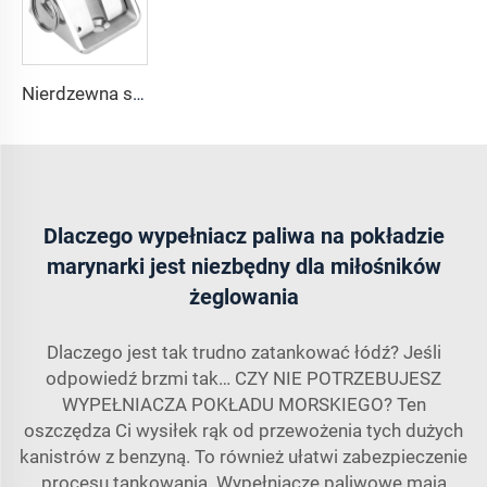
Nierdzewna stal 316, zamek do łańcucha kotwicznego łodzi
Dlaczego wypełniacz paliwa na pokładzie
marynarki jest niezbędny dla miłośników
żeglowania
Dlaczego jest tak trudno zatankować łódź? Jeśli
odpowiedź brzmi tak… CZY NIE POTRZEBUJESZ
WYPEŁNIACZA POKŁADU MORSKIEGO? Ten
oszczędza Ci wysiłek rąk od przewożenia tych dużych
kanistrów z benzyną. To również ułatwi zabezpieczenie
procesu tankowania. Wypełniacze paliwowe mają