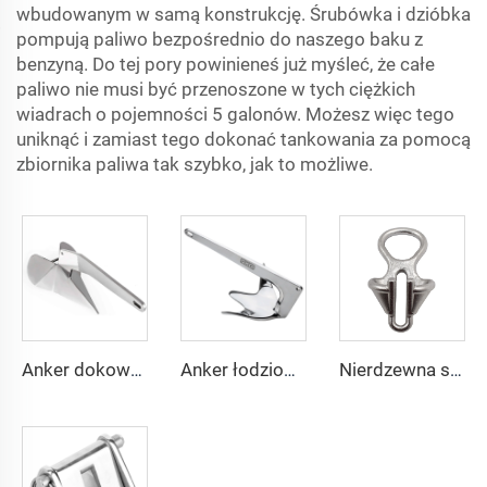
wbudowanym w samą konstrukcję. Śrubówka i dzióbka
pompują paliwo bezpośrednio do naszego baku z
benzyną. Do tej pory powinieneś już myśleć, że całe
paliwo nie musi być przenoszone w tych ciężkich
wiadrach o pojemności 5 galonów. Możesz więc tego
uniknąć i zamiast tego dokonać tankowania za pomocą
zbiornika paliwa tak szybko, jak to możliwe.
Anker dokowy typu Delta w wykonaniu z nierdzewnej stali 316 klasy morskiej
Anker łodziowy typu Bruce w wykonaniu z nierdzewnej stali 316 klasy morskiej
Nierdzewna stal 316, zatrzymywacz łańcucha kotwicznego łodzi