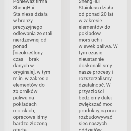
Ponieważ firma
ShengHui
ShengHui
Stainless działa
Stainless działa
od ponad 20 lat
w branży
w zakresie
precyzyjnego
elementów do
odlewania ze stali
pokładów
nierdzewnej od
morskich i
ponad
wlewek paliwa. W
[nieokreślony
tym czasie
czas – brak
nieustannie
danych w
doskonaliliśmy
oryginale], w tym
nasze procesy i
m.in. w zakresie
rozszerzaliśmy
elementów do
działalność. W
zbiorników
przyszłości
paliwa na
będziemy dalej
pokładach
zwiększać moc
morskich,
produkcyjną oraz
opracowaliśmy
rozbudowywać
bardzo złożoną
sieć naszych
ofertę
oddziałów.