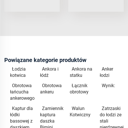
Powiązane kategorie produktów
Łodzia
Ankora i
Ankora na
Anker
kotwica
łódź
statku
łodzi
Obrotowa
Obrotowa
Łącznik
Wynik:
łańcucha
ankeru
obrotowy
ankerowego
Kaptur dla
Zamiennik
Walun
Zatrzaski
łódki
kaptura
Kotwiczny
do łodzi ze
bassowej z
daszka
stali
daszkiem
Bimini
nierdzewnej