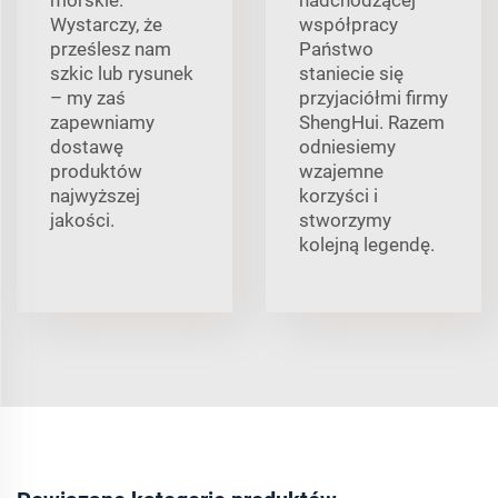
Wystarczy, że
współpracy
prześlesz nam
Państwo
szkic lub rysunek
staniecie się
– my zaś
przyjaciółmi firmy
zapewniamy
ShengHui. Razem
dostawę
odniesiemy
produktów
wzajemne
najwyższej
korzyści i
jakości.
stworzymy
kolejną legendę.