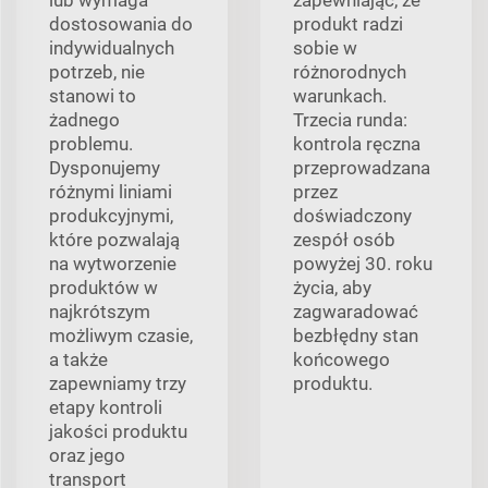
dostosowania do
produkt radzi
indywidualnych
sobie w
potrzeb, nie
różnorodnych
stanowi to
warunkach.
żadnego
Trzecia runda:
problemu.
kontrola ręczna
Dysponujemy
przeprowadzana
różnymi liniami
przez
produkcyjnymi,
doświadczony
które pozwalają
zespół osób
na wytworzenie
powyżej 30. roku
produktów w
życia, aby
najkrótszym
zagwaradować
możliwym czasie,
bezbłędny stan
a także
końcowego
zapewniamy trzy
produktu.
etapy kontroli
jakości produktu
oraz jego
transport