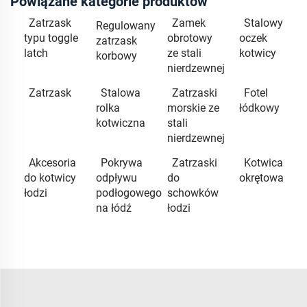
Powiązane kategorie produktów
Zatrzask
Zamek
Stalowy
Regulowany
typu toggle
obrotowy
oczek
zatrzask
latch
ze stali
kotwicy
korbowy
nierdzewnej
Zatrzask
Stalowa
Zatrzaski
Fotel
rolka
morskie ze
łódkowy
kotwiczna
stali
nierdzewnej
Akcesoria
Pokrywa
Zatrzaski
Kotwica
do kotwicy
odpływu
do
okrętowa
łodzi
podłogowego
schowków
na łódź
łodzi