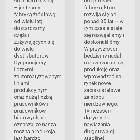
stali nierdzewnej
długotrwała
– jesteśmy
fabryka, która
fabryką źródłową
rozwija się od
od wielu lat;
ponad 35 lat – w
dostarczamy
tym czasie stale
części
się rozwijaliśmy i
zużywających się
doskonaliliśmy.
do wielu
W przyszłości
dystrybutorów.
będziemy nadal
Dysponujemy
rozszerzać naszą
licznymi
produkcję oraz
zautomatyzowanymi
wprowadzać na
liniami
rynek nowe
produkcyjnymi
zaciski stalowe
oraz dużą liczbą
ze stopu
pracowników i
nierdzewnego.
pracowników
Tymczasem
biurowych, co
dążymy do
oznacza, że nasza
nawiązania
roczna produkcja
długotrwałej i
jest bardzo
stabilnej