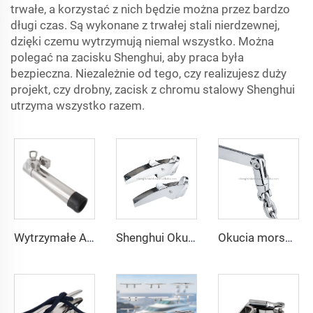
trwałe, a korzystać z nich będzie można przez bardzo
długi czas. Są wykonane z trwałej stali nierdzewnej,
dzięki czemu wytrzymują niemal wszystko. Można
polegać na zacisku Shenghui, aby praca była
bezpieczna. Niezależnie od tego, czy realizujesz duży
projekt, czy drobny, zacisk z chromu stalowy Shenghui
utrzyma wszystko razem.
Wytrzymałe Artykuły Okrętowe Uchwyt Na Wędki Do Łodzi Regulowany Uchwyt Na Pręt z Montażem Na Poręcz Stojak Uchwyt Na Wędkę
Shenghui Okucia do jachtów, łodzi wędkarskich, szybkich łodzi, lustrzane wykończenie, nierdzewna stal 316, rolka nosowa kotwicy, akcesoria kotwiczne
Okucia morskie Akcesoria żeglarskie Łącznik kotwicy ze stali nierdzewnej 316 Dwukierunkowy łącznik obrotowy do kotwicy