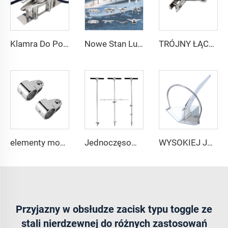
Klamra Do Podnoszenia ze Stali AISI316 Hurtowo Składane Klamry Na Łódź do Pogotowia i Pokładu Okucia Morskie
Nowe Stan Lustrzane Polerowana Nierezewna Stal Okucia Jachtowe Pierścień Do Podnoszenia Klamra
TRÓJNY ŁĄCZNIK OBROTOWY DO KOTWICY ZE STALI NIERDZEWNEJ AISI316
elementy mocujące markiz bimini ze stali nierdzewnej 316, połysk, suwaki szczękowe 7/8 lub 1 cal dla wyposażenia przeciwsłonecznego na morze
Jednoczęsowa spiralna kotwica piaskowa ze stali nierdzewnej, kotwica plażowa do łodzi, odporna na korozję, dostawa bezpośrednia z fabryki
WYSOKIEJ JAKOŚCI KOTWICA ŁODKOWA Z NIERDZEWNEJ STALI 316, ŁOPATOWA, AKCESORIA MORSKIE
Przyjazny w obsłudze zacisk typu toggle ze
stali nierdzewnej do różnych zastosowań