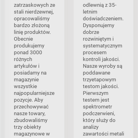
zatrzaskowych ze
odlewnią z 35-
stali nierdzewnej,
letnim
opracowaliśmy
doświadczeniem.
bardzo złożoną
Dysponujemy
linię produktów.
dobrze
Obecnie
rozwiniętym i
produkujemy
systematycznym
ponad 3000
procesem
różnych
kontroli jakości.
artykułów i
Nasze wyroby są
posiadamy na
poddawane
magazynie
trzyetapowym
wszystkie
testom jakości.
najpopularniejsze
Pierwszym
pozycje. Aby
testem jest
przechowywać
spektrometr
nasze towary,
podczerwieni,
zbudowaliśmy
który służy do
trzy obiekty
analizy
magazynowe w
zawartości metali