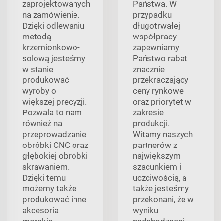
zaprojektowanych
Państwa. W
na zamówienie.
przypadku
Dzięki odlewaniu
długotrwałej
metodą
współpracy
krzemionkowo-
zapewniamy
solową jesteśmy
Państwo rabat
w stanie
znacznie
produkować
przekraczający
wyroby o
ceny rynkowe
większej precyzji.
oraz priorytet w
Pozwala to nam
zakresie
również na
produkcji.
przeprowadzanie
Witamy naszych
obróbki CNC oraz
partnerów z
głębokiej obróbki
największym
skrawaniem.
szacunkiem i
Dzięki temu
uczciwością, a
możemy także
także jesteśmy
produkować inne
przekonani, że w
akcesoria
wyniku
morskie.
nadchodzącej