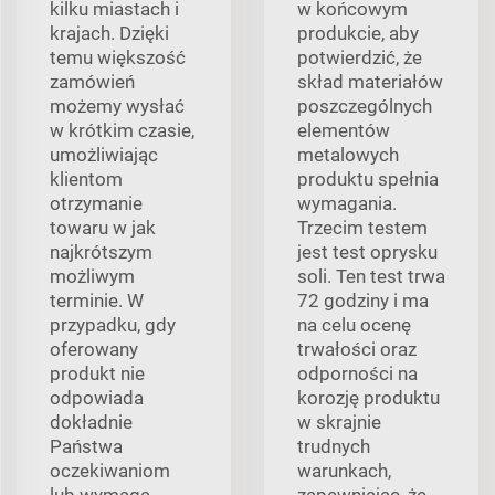
kilku miastach i
w końcowym
krajach. Dzięki
produkcie, aby
temu większość
potwierdzić, że
zamówień
skład materiałów
możemy wysłać
poszczególnych
w krótkim czasie,
elementów
umożliwiając
metalowych
klientom
produktu spełnia
otrzymanie
wymagania.
towaru w jak
Trzecim testem
najkrótszym
jest test oprysku
możliwym
soli. Ten test trwa
terminie. W
72 godziny i ma
przypadku, gdy
na celu ocenę
oferowany
trwałości oraz
produkt nie
odporności na
odpowiada
korozję produktu
dokładnie
w skrajnie
Państwa
trudnych
oczekiwaniom
warunkach,
lub wymaga
zapewniając, że